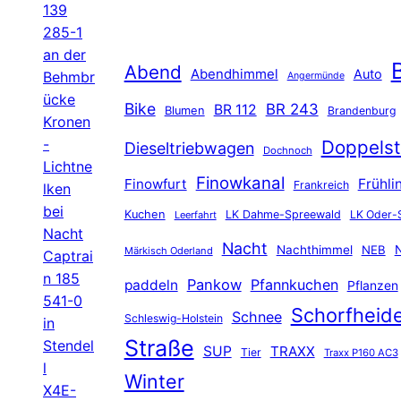
139
285-1
an der
B
Abend
Abendhimmel
Auto
Behmbr
Angermünde
ücke
Bike
BR 243
BR 112
Blumen
Brandenburg
Kronen
-
Doppelst
Dieseltriebwagen
Dochnoch
Lichtne
Finowkanal
Finowfurt
Frühli
Frankreich
lken
bei
Kuchen
LK Dahme-Spreewald
LK Oder-
Leerfahrt
Nacht
Nacht
Nachthimmel
NEB
N
Märkisch Oderland
Captrai
n 185
Pankow
Pfannkuchen
paddeln
Pflanzen
541-0
Schorfheid
Schnee
Schleswig-Holstein
in
Straße
Stendel
SUP
TRAXX
Tier
Traxx P160 AC3
l
Winter
X4E-