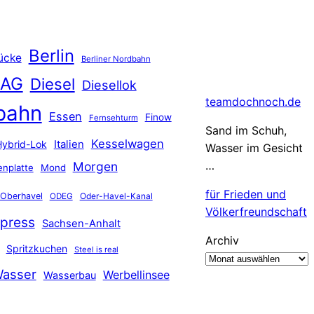
Berlin
ücke
Berliner Nordbahn
 AG
Diesel
Diesellok
teamdochnoch.de
bahn
Essen
Finow
Fernsehturm
Sand im Schuh,
Kesselwagen
Hybrid-Lok
Italien
Wasser im Gesicht
…
Morgen
nplatte
Mond
für Frieden und
Oberhavel
Oder-Havel-Kanal
ODEG
Völkerfreundschaft
press
Sachsen-Anhalt
Archiv
Spritzkuchen
Steel is real
asser
Werbellinsee
Wasserbau