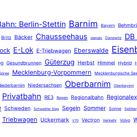
Barnim
ahn: Berlin-Stettin
Behmbr
Bayern
Chausseehaus
DB
Bäcker
Britz
Danewitz
damals
Eisen
E-Lok
ock
Eberswalde
E-Triebwagen
Güterzug
Herbst
Himmel
ng
Gesundbrunnen
Hybrid
Mecklenburg-Vorpommern
Mecklenburgische See
Spree
Oberbarnim
Niedersachsen
iederbarnim
Oberbayern
Privatbahn
Regionalex
RE3
Regionalbahn
Regen
e
Segeln
Sommer
Schweden
Sonne
Splitter
Schwedter Steg
Triebwagen
Uckermark
W
Vectron
Volvo
Verkehr
V70