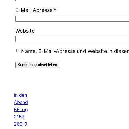
E-Mail-Adresse
*
Website
Name, E-Mail-Adresse und Website in dies
In den
Abend
BELog
2159
260-9