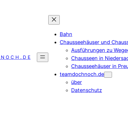
Bahn
Chausseehäuser und Chaus
Ausführungen zu Wegeg
 N O C H . D E
Chausseen in Niedersa
Chausseehäuser in Pre
teamdochnoch.de
über
Datenschutz