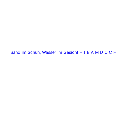
Zum
Inhalt
springen
Sand im Schuh, Wasser im Gesicht – T E A M D O C H