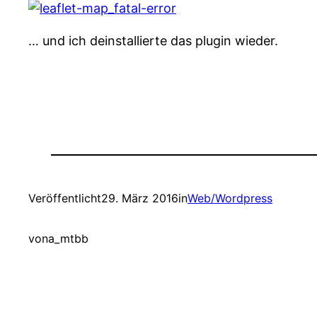
… und ich deinstallierte das plugin wieder.
Veröffentlicht
29. März 2016
in
Web/Wordpress
von
a_mtbb