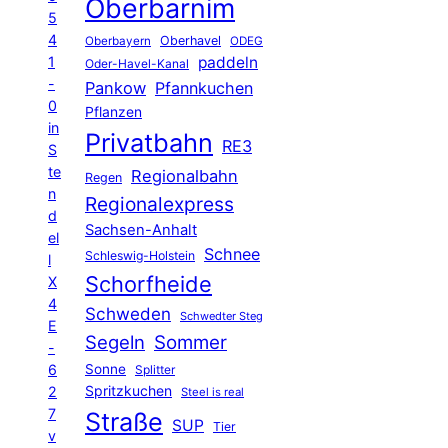
Oberbarnim
5
4
Oberhavel
Oberbayern
ODEG
1
paddeln
Oder-Havel-Kanal
-
Pankow
Pfannkuchen
0
Pflanzen
in
Privatbahn
RE3
S
te
Regionalbahn
Regen
n
Regionalexpress
d
Sachsen-Anhalt
el
Schnee
Schleswig-Holstein
l
Schorfheide
X
4
Schweden
Schwedter Steg
E
Segeln
Sommer
-
6
Sonne
Splitter
Spritzkuchen
2
Steel is real
7
Straße
SUP
Tier
v