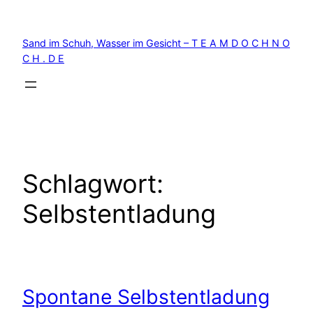
Zum
Inhalt
Sand im Schuh, Wasser im Gesicht – T E A M D O C H N O
springen
C H . D E
Schlagwort:
Selbstentladung
Spontane Selbstentladung