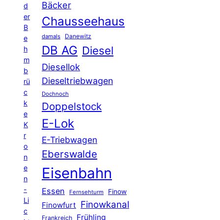
Bäcker
d
er
Chausseehaus
B
Danewitz
damals
e
DB AG
Diesel
h
m
Diesellok
b
Dieseltriebwagen
rü
c
Dochnoch
k
Doppelstock
e
E-Lok
K
r
E-Triebwagen
o
Eberswalde
n
e
Eisenbahn
n
-
Essen
Finow
Fernsehturm
Li
Finowkanal
Finowfurt
c
Frühling
Frankreich