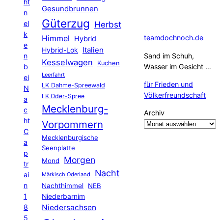
ht
Gesundbrunnen
n
Güterzug
el
Herbst
k
Himmel
teamdochnoch.de
Hybrid
e
Hybrid-Lok
Italien
n
Sand im Schuh,
Kesselwagen
Kuchen
b
Wasser im Gesicht …
Leerfahrt
ei
für Frieden und
LK Dahme-Spreewald
N
Völkerfreundschaft
LK Oder-Spree
a
Mecklenburg-
c
Archiv
ht
Vorpommern
C
Mecklenburgische
a
Seenplatte
p
Morgen
Mond
tr
Nacht
ai
Märkisch Oderland
n
Nachthimmel
NEB
1
Niederbarnim
8
Niedersachsen
5