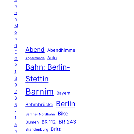
h
e
n
M
o
n
d
Abend
Abendhimmel
E
Auto
G
Angermünde
P
Bahn: Berlin-
1
Stettin
3
9
Barnim
2
Bayern
8
Berlin
Behmbrücke
5
-
Bike
Berliner Nordbahn
1
BR 243
BR 112
Blumen
a
Britz
Brandenburg
n