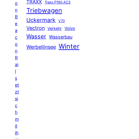
TRAXX
Traxx P160 AC3
o
Triebwagen
n
B
Uckermark
V70
e
Vectron
Volvo
Verkehr
a
Wasser
Wasserbau
c
o
Winter
Werbellinsee
n
R
ai
l
s
et
zt
si
c
h
m
it
ih