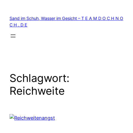
Zum
Inhalt
Sand im Schuh, Wasser im Gesicht – T E A M D O C H N O
springen
C H . D E
Schlagwort:
Reichweite