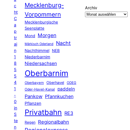
Mecklenburg-
c
Archiv
ht
Vorpommern
C
Mecklenburgische
a
Seenplatte
p
Morgen
Mond
tr
Nacht
ai
Märkisch Oderland
n
Nachthimmel
NEB
1
Niederbarnim
8
Niedersachsen
5
Oberbarnim
5
4
Oberhavel
Oberbayern
ODEG
1
paddeln
Oder-Havel-Kanal
-
Pankow
Pfannkuchen
0
Pflanzen
in
Privatbahn
RE3
S
te
Regionalbahn
Regen
n