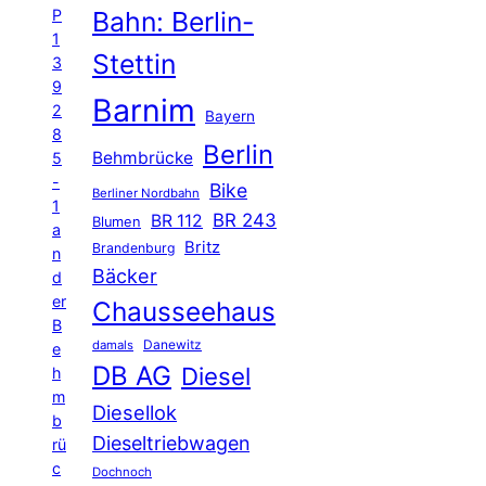
P
Bahn: Berlin-
1
Stettin
3
9
Barnim
2
Bayern
8
Berlin
Behmbrücke
5
-
Bike
Berliner Nordbahn
1
BR 243
BR 112
Blumen
a
Britz
Brandenburg
n
Bäcker
d
er
Chausseehaus
B
Danewitz
damals
e
DB AG
Diesel
h
m
Diesellok
b
Dieseltriebwagen
rü
c
Dochnoch