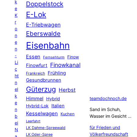
k
Doppelstock
e
E-Lok
K
r
E-Triebwagen
o
Eberswalde
n
e
Eisenbahn
n
-
Essen
Finow
Fernsehturm
Li
Finowkanal
Finowfurt
c
Frühling
Frankreich
ht
Gesundbrunnen
n
Güterzug
el
Herbst
k
Himmel
teamdochnoch.de
Hybrid
e
Hybrid-Lok
Italien
n
Sand im Schuh,
Kesselwagen
Kuchen
b
Wasser im Gesicht …
Leerfahrt
ei
für Frieden und
LK Dahme-Spreewald
N
Völkerfreundschaft
LK Oder-Spree
a