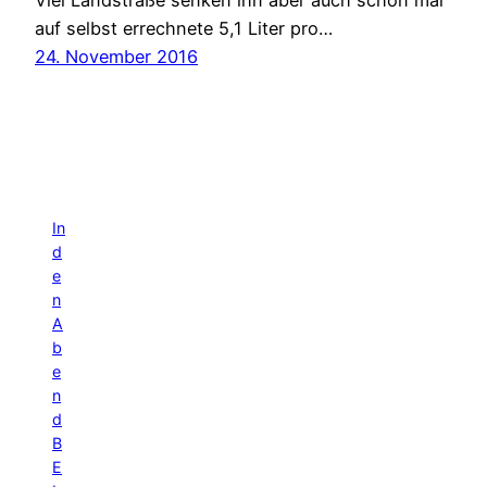
Viel Landstraße senken ihn aber auch schon mal
auf selbst errechnete 5,1 Liter pro…
24. November 2016
In
d
e
n
A
b
e
n
d
B
E