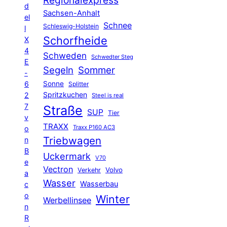
Regionalexpress
d
Sachsen-Anhalt
el
Schnee
Schleswig-Holstein
l
Schorfheide
X
4
Schweden
Schwedter Steg
E
Segeln
Sommer
-
6
Sonne
Splitter
Spritzkuchen
2
Steel is real
7
Straße
SUP
Tier
v
TRAXX
Traxx P160 AC3
o
Triebwagen
n
B
Uckermark
V70
e
Vectron
Volvo
Verkehr
a
Wasser
Wasserbau
c
o
Winter
Werbellinsee
n
R