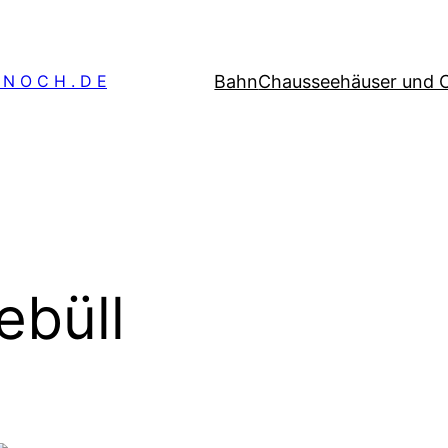
Bahn
Chausseehäuser und 
 N O C H . D E
ebüll