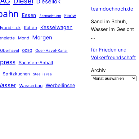
 AG
Diesel
Diesellok
teamdochnoch.de
bahn
Essen
Finow
Fernsehturm
Sand im Schuh,
Kesselwagen
Hybrid-Lok
Italien
Wasser im Gesicht
…
Morgen
nplatte
Mond
für Frieden und
Oberhavel
Oder-Havel-Kanal
ODEG
Völkerfreundschaft
press
Sachsen-Anhalt
Archiv
Spritzkuchen
Steel is real
asser
Werbellinsee
Wasserbau