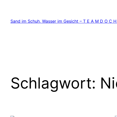
Zum
Inhalt
springen
Sand im Schuh, Wasser im Gesicht – T E A M D O C H
Schlagwort:
Ni