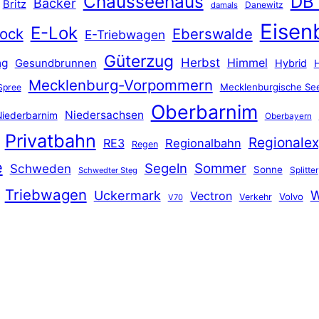
Chausseehaus
DB
Bäcker
Britz
Danewitz
damals
Eisen
E-Lok
ock
Eberswalde
E-Triebwagen
Güterzug
Herbst
Himmel
ng
Gesundbrunnen
Hybrid
Mecklenburg-Vorpommern
Mecklenburgische See
Spree
Oberbarnim
Niedersachsen
iederbarnim
Oberbayern
Privatbahn
Regionalex
RE3
Regionalbahn
Regen
e
Segeln
Sommer
Schweden
Sonne
Splitter
Schwedter Steg
Triebwagen
Uckermark
W
Vectron
Volvo
Verkehr
V70