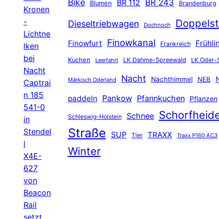
Bike
BR 243
BR 112
Blumen
Brandenburg
Kronen
-
Doppelst
Dieseltriebwagen
Dochnoch
Lichtne
Finowkanal
Finowfurt
Frühli
Frankreich
lken
bei
Kuchen
LK Dahme-Spreewald
LK Oder-
Leerfahrt
Nacht
Nacht
Nachthimmel
NEB
N
Märkisch Oderland
Captrai
n 185
Pankow
Pfannkuchen
paddeln
Pflanzen
541-0
Schorfheid
Schnee
Schleswig-Holstein
in
Straße
Stendel
SUP
TRAXX
Tier
Traxx P160 AC3
l
Winter
X4E-
627
von
Beacon
Rail
setzt