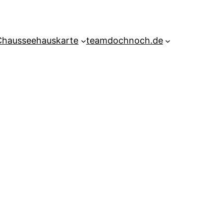
Chausseehauskarte
teamdochnoch.de