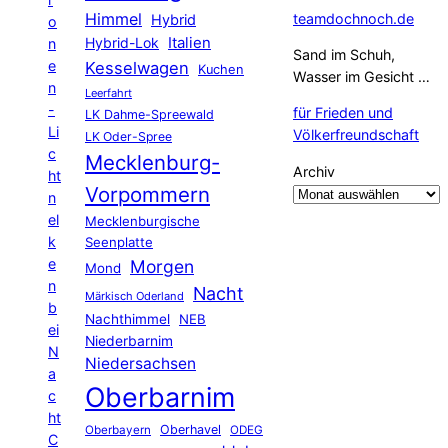
Himmel
teamdochnoch.de
Hybrid
o
Hybrid-Lok
Italien
n
Sand im Schuh,
e
Kesselwagen
Kuchen
Wasser im Gesicht …
n
Leerfahrt
-
für Frieden und
LK Dahme-Spreewald
Li
Völkerfreundschaft
LK Oder-Spree
c
Mecklenburg-
Archiv
ht
Vorpommern
n
el
Mecklenburgische
k
Seenplatte
e
Morgen
Mond
n
Nacht
Märkisch Oderland
b
Nachthimmel
NEB
ei
Niederbarnim
N
Niedersachsen
a
Oberbarnim
c
ht
Oberhavel
Oberbayern
ODEG
C