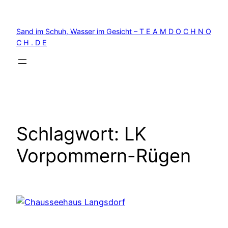
Zum
Inhalt
Sand im Schuh, Wasser im Gesicht – T E A M D O C H N O
springen
C H . D E
Schlagwort:
LK
Vorpommern-Rügen