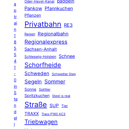
paddeln
Oder-Havel-Kanal
a
Pankow
Pfannkuchen
p
Pflanzen
tr
Privatbahn
ai
RE3
n
Regionalbahn
Regen
1
Regionalexpress
8
5
Sachsen-Anhalt
5
Schnee
Schleswig-Holstein
4
Schorfheide
1
Schweden
-
Schwedter Steg
0
Segeln
Sommer
in
Sonne
Splitter
S
Spritzkuchen
Steel is real
te
Straße
n
SUP
Tier
d
TRAXX
Traxx P160 AC3
el
Triebwagen
l