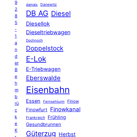
9
Danewitz
damals
2
DB AG
Diesel
8
5
Diesellok
-
Dieseltriebwagen
1
Dochnoch
a
Doppelstock
n
d
E-Lok
er
E-Triebwagen
B
e
Eberswalde
h
Eisenbahn
m
b
Essen
Finow
Fernsehturm
rü
Finowkanal
Finowfurt
c
k
Frühling
Frankreich
e
Gesundbrunnen
K
Güterzug
Herbst
r