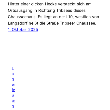
Hinter einer dicken Hecke versteckt sich am
Ortsausgang in Richtung Tribsees dieses
Chausseehaus. Es liegt an der L19, westlich von
Langsdorf heißt die Straße Tribseer Chaussee.
1. Oktober 2025
L
a
g
er
fe
u
er
g