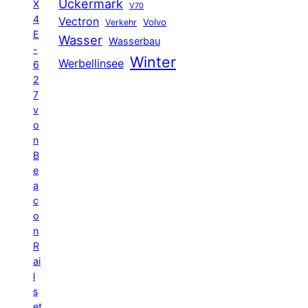
Uckermark
X
V70
4
Vectron
Volvo
Verkehr
E
Wasser
Wasserbau
-
Winter
Werbellinsee
6
2
7
v
o
n
B
e
a
c
o
n
R
ai
l
s
et