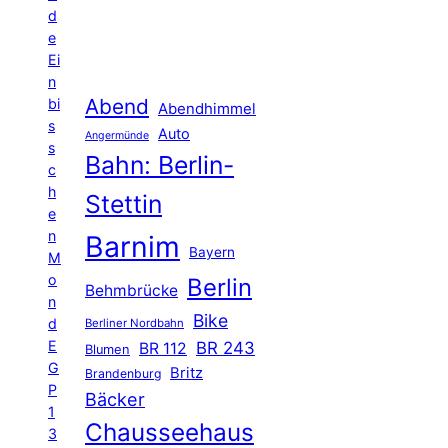
d
e
Ei
n
Abend
bi
Abendhimmel
s
Auto
Angermünde
s
Bahn: Berlin-
c
h
Stettin
e
n
Barnim
Bayern
M
o
Berlin
Behmbrücke
n
Bike
d
Berliner Nordbahn
E
BR 243
BR 112
Blumen
G
Britz
Brandenburg
P
Bäcker
1
Chausseehaus
3