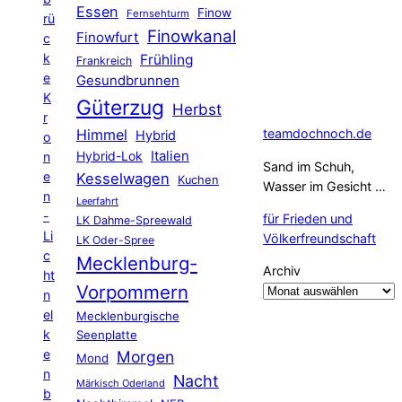
Essen
Finow
Fernsehturm
rü
Finowkanal
Finowfurt
c
k
Frühling
Frankreich
e
Gesundbrunnen
K
Güterzug
Herbst
r
Himmel
teamdochnoch.de
Hybrid
o
Hybrid-Lok
Italien
n
Sand im Schuh,
e
Kesselwagen
Kuchen
Wasser im Gesicht …
n
Leerfahrt
-
für Frieden und
LK Dahme-Spreewald
Li
Völkerfreundschaft
LK Oder-Spree
c
Mecklenburg-
Archiv
ht
Vorpommern
n
el
Mecklenburgische
k
Seenplatte
e
Morgen
Mond
n
Nacht
Märkisch Oderland
b