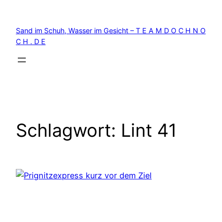
Zum
Inhalt
Sand im Schuh, Wasser im Gesicht – T E A M D O C H N O
springen
C H . D E
Schlagwort:
Lint 41