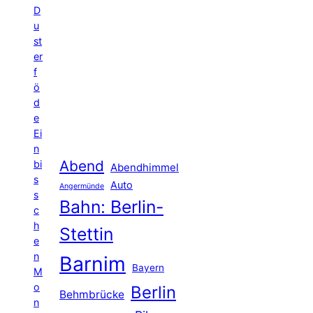
D
u
st
er
f
ö
d
e
Ei
n
Abend
bi
Abendhimmel
s
Auto
Angermünde
s
Bahn: Berlin-
c
h
Stettin
e
n
Barnim
Bayern
M
o
Berlin
Behmbrücke
n