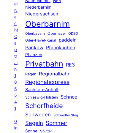
Nachthimmel
NEB
ei
Niederbarnim
N
Niedersachsen
a
Oberbarnim
c
ht
Oberhavel
Oberbayern
ODEG
C
paddeln
Oder-Havel-Kanal
a
Pankow
Pfannkuchen
p
Pflanzen
tr
Privatbahn
ai
RE3
n
Regionalbahn
Regen
1
Regionalexpress
8
5
Sachsen-Anhalt
5
Schnee
Schleswig-Holstein
4
Schorfheide
1
Schweden
-
Schwedter Steg
0
Segeln
Sommer
in
Sonne
Splitter