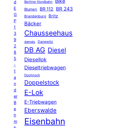
Bike
d
Berliner Nordbahn
E
BR 243
BR 112
Blumen
G
Britz
Brandenburg
P
Bäcker
1
Chausseehaus
3
9
Danewitz
damals
2
DB AG
Diesel
8
5
Diesellok
-
Dieseltriebwagen
1
Dochnoch
a
Doppelstock
n
d
E-Lok
er
E-Triebwagen
B
e
Eberswalde
h
Eisenbahn
m
b