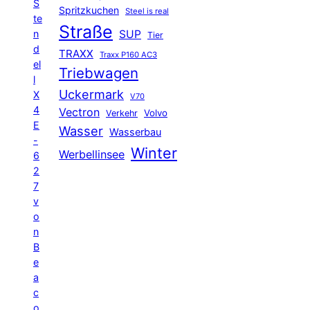
S
Spritzkuchen
Steel is real
te
Straße
n
SUP
Tier
d
TRAXX
Traxx P160 AC3
el
Triebwagen
l
Uckermark
X
V70
4
Vectron
Volvo
Verkehr
E
Wasser
Wasserbau
-
Winter
Werbellinsee
6
2
7
v
o
n
B
e
a
c
o