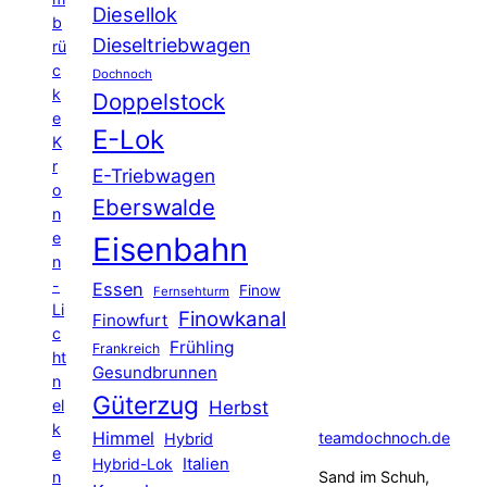
Diesellok
b
Dieseltriebwagen
rü
c
Dochnoch
k
Doppelstock
e
E-Lok
K
r
E-Triebwagen
o
Eberswalde
n
e
Eisenbahn
n
-
Essen
Finow
Fernsehturm
Li
Finowkanal
Finowfurt
c
Frühling
Frankreich
ht
Gesundbrunnen
n
Güterzug
el
Herbst
k
Himmel
teamdochnoch.de
Hybrid
e
Hybrid-Lok
Italien
n
Sand im Schuh,