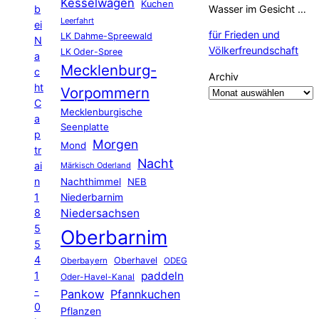
Kesselwagen
Kuchen
b
Wasser im Gesicht …
Leerfahrt
ei
für Frieden und
LK Dahme-Spreewald
N
Völkerfreundschaft
LK Oder-Spree
a
Mecklenburg-
c
Archiv
ht
Vorpommern
C
Mecklenburgische
a
Seenplatte
p
Morgen
Mond
tr
Nacht
ai
Märkisch Oderland
n
Nachthimmel
NEB
1
Niederbarnim
8
Niedersachsen
5
Oberbarnim
5
4
Oberhavel
Oberbayern
ODEG
1
paddeln
Oder-Havel-Kanal
-
Pankow
Pfannkuchen
0
Pflanzen