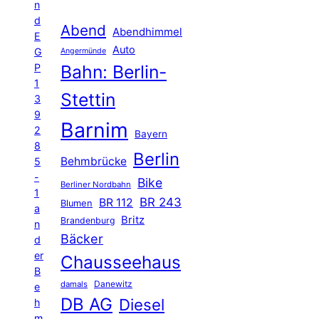
n
d
Abend
Abendhimmel
E
Auto
G
Angermünde
P
Bahn: Berlin-
1
Stettin
3
9
Barnim
2
Bayern
8
Berlin
Behmbrücke
5
-
Bike
Berliner Nordbahn
1
BR 243
BR 112
Blumen
a
Britz
Brandenburg
n
Bäcker
d
er
Chausseehaus
B
Danewitz
damals
e
DB AG
Diesel
h
m