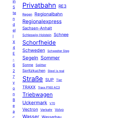
in
Privatbahn
RE3
S
te
Regionalbahn
Regen
n
Regionalexpress
d
Sachsen-Anhalt
el
Schnee
Schleswig-Holstein
l
Schorfheide
X
4
Schweden
Schwedter Steg
E
Segeln
Sommer
-
6
Sonne
Splitter
Spritzkuchen
2
Steel is real
7
Straße
SUP
Tier
v
TRAXX
Traxx P160 AC3
o
Triebwagen
n
B
Uckermark
V70
e
Vectron
Volvo
Verkehr
a
Wasser
Wasserbau
c