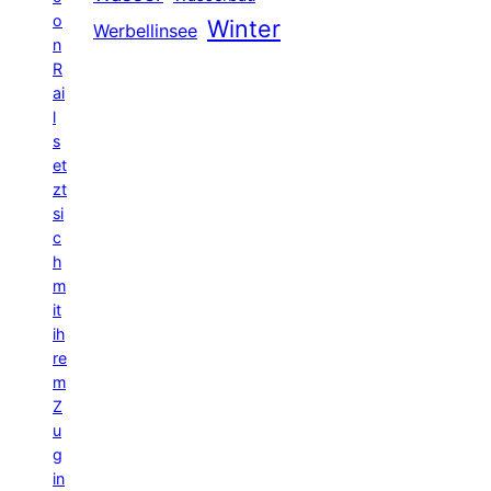
o
Winter
Werbellinsee
n
R
ai
l
s
et
zt
si
c
h
m
it
ih
re
m
Z
u
g
in