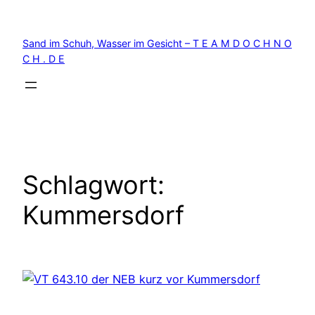
Zum
Inhalt
Sand im Schuh, Wasser im Gesicht – T E A M D O C H N O
springen
C H . D E
Schlagwort:
Kummersdorf