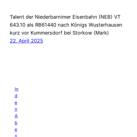
Talent der Niederbarnimer Eisenbahn (NEB) VT
643.10 als RB61440 nach Königs Wusterhausen
kurz vor Kummersdorf bei Storkow (Mark)
22. April 2025
In
d
e
n
A
b
e
n