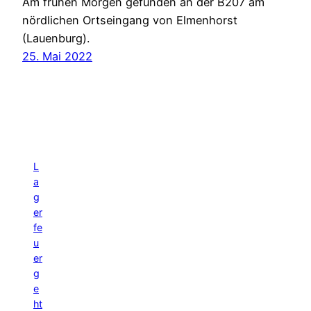
Am frühen Morgen gefunden an der B207 am
nördlichen Ortseingang von Elmenhorst
(Lauenburg).
25. Mai 2022
L
a
g
er
fe
u
er
g
e
ht