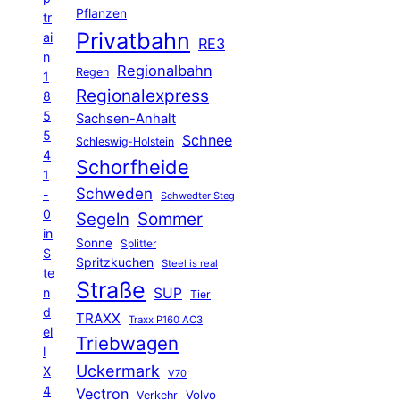
Pflanzen
tr
Privatbahn
ai
RE3
n
Regionalbahn
Regen
1
Regionalexpress
8
5
Sachsen-Anhalt
5
Schnee
Schleswig-Holstein
4
Schorfheide
1
Schweden
-
Schwedter Steg
0
Segeln
Sommer
in
Sonne
Splitter
S
Spritzkuchen
Steel is real
te
Straße
n
SUP
Tier
d
TRAXX
Traxx P160 AC3
el
Triebwagen
l
Uckermark
X
V70
4
Vectron
Volvo
Verkehr