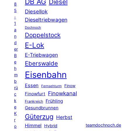
DB AG
Diesel
8
5
Diesellok
-
Dieseltriebwagen
1
Dochnoch
a
Doppelstock
n
d
E-Lok
er
E-Triebwagen
B
e
Eberswalde
h
Eisenbahn
m
b
Essen
Finow
Fernsehturm
rü
Finowkanal
Finowfurt
c
k
Frühling
Frankreich
e
Gesundbrunnen
K
Güterzug
Herbst
r
Himmel
teamdochnoch.de
Hybrid
o