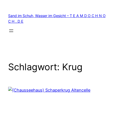
Zum
Inhalt
Sand im Schuh, Wasser im Gesicht – T E A M D O C H N O
springen
C H . D E
Schlagwort:
Krug