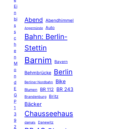
Ei
n
Abend
bi
Abendhimmel
s
Auto
Angermünde
s
Bahn: Berlin-
c
h
Stettin
e
n
Barnim
Bayern
M
o
Berlin
Behmbrücke
n
Bike
d
Berliner Nordbahn
E
BR 243
BR 112
Blumen
G
Britz
Brandenburg
P
Bäcker
1
Chausseehaus
3
9
Danewitz
damals
2