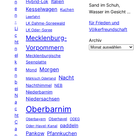
Hybrid-Lok
Italien
n
Sand im Schuh,
e
Kesselwagen
Kuchen
Wasser im Gesicht …
n
Leerfahrt
-
für Frieden und
LK Dahme-Spreewald
Li
Völkerfreundschaft
LK Oder-Spree
c
Mecklenburg-
Archiv
ht
Vorpommern
n
el
Mecklenburgische
k
Seenplatte
e
Morgen
Mond
n
Nacht
Märkisch Oderland
b
Nachthimmel
NEB
ei
Niederbarnim
N
Niedersachsen
a
Oberbarnim
c
ht
Oberhavel
Oberbayern
ODEG
C
paddeln
Oder-Havel-Kanal
a
Pankow
Pfannkuchen
p