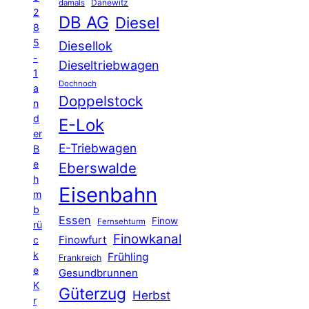
Danewitz
damals
2
DB AG
Diesel
8
5
Diesellok
-
Dieseltriebwagen
1
Dochnoch
a
Doppelstock
n
d
E-Lok
er
E-Triebwagen
B
e
Eberswalde
h
Eisenbahn
m
b
Essen
Finow
Fernsehturm
rü
Finowkanal
Finowfurt
c
k
Frühling
Frankreich
e
Gesundbrunnen
K
Güterzug
Herbst
r