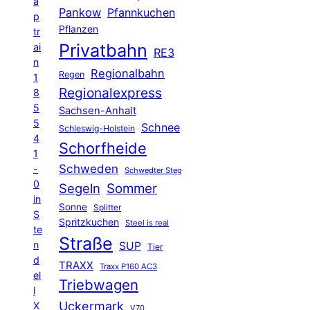
a
Pankow
Pfannkuchen
p
Pflanzen
tr
Privatbahn
ai
RE3
n
Regionalbahn
Regen
1
Regionalexpress
8
5
Sachsen-Anhalt
5
Schnee
Schleswig-Holstein
4
Schorfheide
1
Schweden
-
Schwedter Steg
0
Segeln
Sommer
in
Sonne
Splitter
S
Spritzkuchen
Steel is real
te
Straße
n
SUP
Tier
d
TRAXX
Traxx P160 AC3
el
Triebwagen
l
Uckermark
X
V70