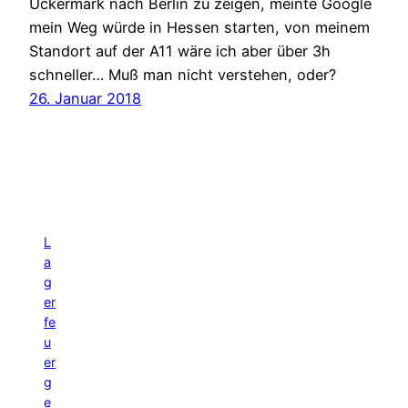
Uckermark nach Berlin zu zeigen, meinte Google
mein Weg würde in Hessen starten, von meinem
Standort auf der A11 wäre ich aber über 3h
schneller… Muß man nicht verstehen, oder?
26. Januar 2018
L
a
g
er
fe
u
er
g
e