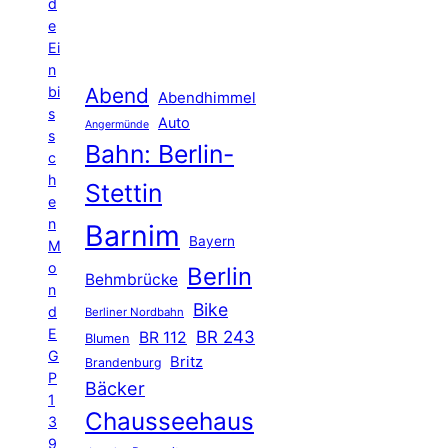
d
e
Ei
n
Abend
bi
Abendhimmel
s
Auto
Angermünde
s
Bahn: Berlin-
c
h
Stettin
e
n
Barnim
Bayern
M
o
Berlin
Behmbrücke
n
Bike
d
Berliner Nordbahn
E
BR 243
BR 112
Blumen
G
Britz
Brandenburg
P
Bäcker
1
Chausseehaus
3
9