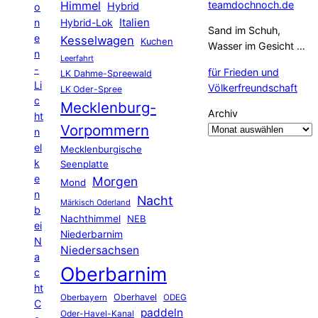
Himmel
teamdochnoch.de
Hybrid
o
Hybrid-Lok
Italien
n
Sand im Schuh,
e
Kesselwagen
Kuchen
Wasser im Gesicht …
n
Leerfahrt
-
für Frieden und
LK Dahme-Spreewald
Li
Völkerfreundschaft
LK Oder-Spree
c
Mecklenburg-
Archiv
ht
Vorpommern
n
el
Mecklenburgische
k
Seenplatte
e
Morgen
Mond
n
Nacht
Märkisch Oderland
b
Nachthimmel
NEB
ei
Niederbarnim
N
Niedersachsen
a
Oberbarnim
c
ht
Oberhavel
Oberbayern
ODEG
C
paddeln
Oder-Havel-Kanal