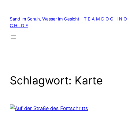
Zum
Inhalt
Sand im Schuh, Wasser im Gesicht – T E A M D O C H N O
springen
C H . D E
Schlagwort:
Karte