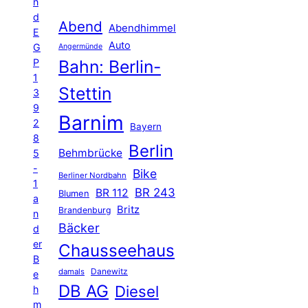
n
d
Abend
Abendhimmel
E
Auto
G
Angermünde
P
Bahn: Berlin-
1
Stettin
3
9
Barnim
2
Bayern
8
Berlin
Behmbrücke
5
-
Bike
Berliner Nordbahn
1
BR 243
BR 112
Blumen
a
Britz
Brandenburg
n
Bäcker
d
er
Chausseehaus
B
Danewitz
damals
e
DB AG
Diesel
h
m