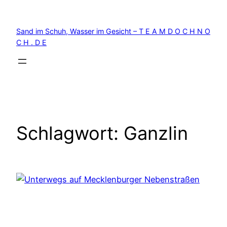
Zum
Inhalt
Sand im Schuh, Wasser im Gesicht – T E A M D O C H N O
springen
C H . D E
Schlagwort:
Ganzlin