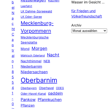
Kuchen
b
Wasser im Gesicht …
Leerfahrt
ei
für Frieden und
LK Dahme-Spreewald
N
Völkerfreundschaft
LK Oder-Spree
a
Mecklenburg-
c
Archiv
ht
Vorpommern
C
Mecklenburgische
a
Seenplatte
p
Morgen
Mond
tr
Nacht
ai
Märkisch Oderland
n
Nachthimmel
NEB
1
Niederbarnim
8
Niedersachsen
5
Oberbarnim
5
4
Oberhavel
Oberbayern
ODEG
1
paddeln
Oder-Havel-Kanal
-
Pankow
Pfannkuchen
0
Pflanzen