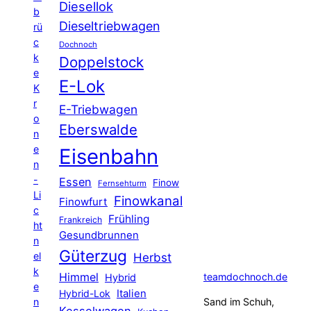
Diesellok
b
Dieseltriebwagen
rü
c
Dochnoch
k
Doppelstock
e
E-Lok
K
r
E-Triebwagen
o
Eberswalde
n
e
Eisenbahn
n
-
Essen
Finow
Fernsehturm
Li
Finowkanal
Finowfurt
c
Frühling
Frankreich
ht
Gesundbrunnen
n
Güterzug
el
Herbst
k
Himmel
teamdochnoch.de
Hybrid
e
Hybrid-Lok
Italien
n
Sand im Schuh,
Kesselwagen