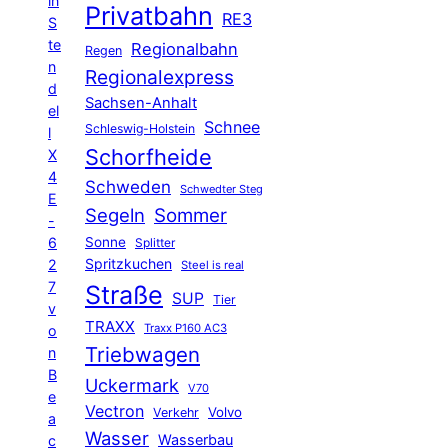
in
Privatbahn
RE3
S
te
Regionalbahn
Regen
n
Regionalexpress
d
Sachsen-Anhalt
el
Schnee
Schleswig-Holstein
l
Schorfheide
X
4
Schweden
Schwedter Steg
E
Segeln
Sommer
-
6
Sonne
Splitter
Spritzkuchen
2
Steel is real
7
Straße
SUP
Tier
v
TRAXX
Traxx P160 AC3
o
Triebwagen
n
B
Uckermark
V70
e
Vectron
Volvo
Verkehr
a
Wasser
Wasserbau
c