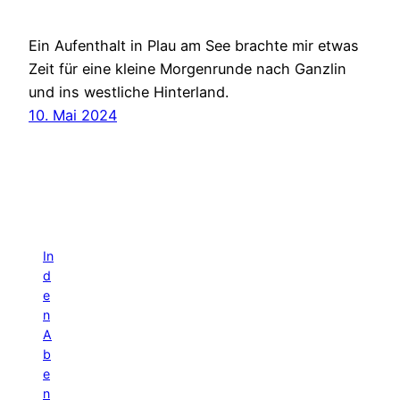
Ein Aufenthalt in Plau am See brachte mir etwas
Zeit für eine kleine Morgenrunde nach Ganzlin
und ins westliche Hinterland.
10. Mai 2024
In
d
e
n
A
b
e
n