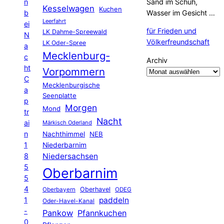
n
Sand im Schuh,
Kesselwagen
Kuchen
b
Wasser im Gesicht …
Leerfahrt
ei
für Frieden und
LK Dahme-Spreewald
N
Völkerfreundschaft
LK Oder-Spree
a
Mecklenburg-
c
Archiv
ht
Vorpommern
C
Mecklenburgische
a
Seenplatte
p
Morgen
Mond
tr
Nacht
ai
Märkisch Oderland
n
Nachthimmel
NEB
1
Niederbarnim
8
Niedersachsen
5
Oberbarnim
5
4
Oberhavel
Oberbayern
ODEG
1
paddeln
Oder-Havel-Kanal
-
Pankow
Pfannkuchen
0