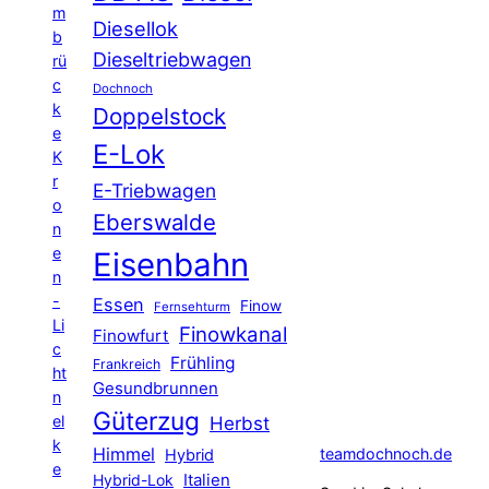
m
Diesellok
b
Dieseltriebwagen
rü
c
Dochnoch
k
Doppelstock
e
E-Lok
K
r
E-Triebwagen
o
Eberswalde
n
e
Eisenbahn
n
-
Essen
Finow
Fernsehturm
Li
Finowkanal
Finowfurt
c
Frühling
Frankreich
ht
Gesundbrunnen
n
Güterzug
el
Herbst
k
Himmel
teamdochnoch.de
Hybrid
e
Hybrid-Lok
Italien