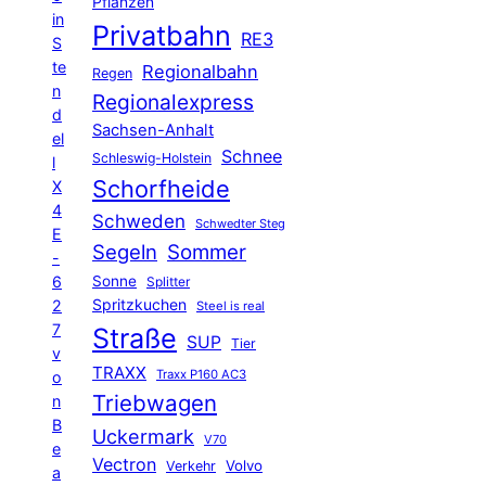
Pflanzen
in
Privatbahn
RE3
S
te
Regionalbahn
Regen
n
Regionalexpress
d
Sachsen-Anhalt
el
Schnee
Schleswig-Holstein
l
Schorfheide
X
4
Schweden
Schwedter Steg
E
Segeln
Sommer
-
6
Sonne
Splitter
Spritzkuchen
2
Steel is real
7
Straße
SUP
Tier
v
TRAXX
Traxx P160 AC3
o
Triebwagen
n
B
Uckermark
V70
e
Vectron
Volvo
Verkehr
a