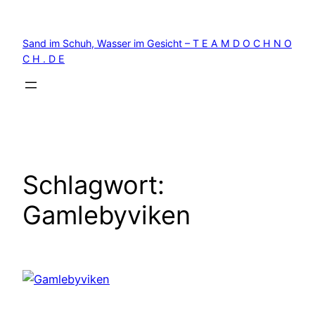
Zum
Inhalt
Sand im Schuh, Wasser im Gesicht – T E A M D O C H N O
springen
C H . D E
Schlagwort:
Gamlebyviken