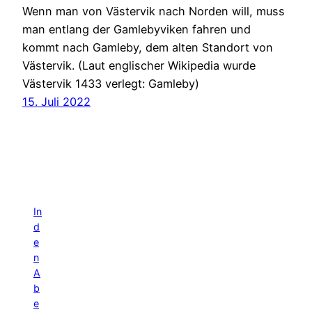
Wenn man von Västervik nach Norden will, muss
man entlang der Gamlebyviken fahren und
kommt nach Gamleby, dem alten Standort von
Västervik. (Laut englischer Wikipedia wurde
Västervik 1433 verlegt: Gamleby)
15. Juli 2022
In
d
e
n
A
b
e