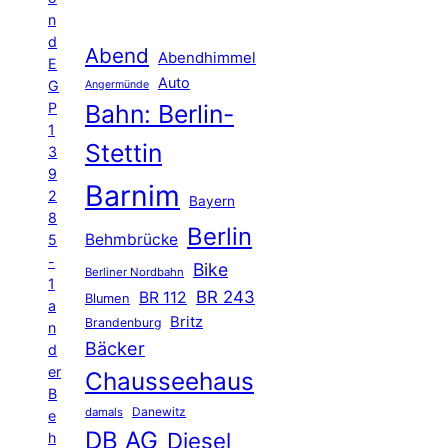
n
d
Abend
Abendhimmel
E
Auto
G
Angermünde
P
Bahn: Berlin-
1
Stettin
3
9
Barnim
2
Bayern
8
Berlin
Behmbrücke
5
-
Bike
Berliner Nordbahn
1
BR 243
BR 112
Blumen
a
Britz
Brandenburg
n
Bäcker
d
er
Chausseehaus
B
Danewitz
damals
e
DB AG
Diesel
h