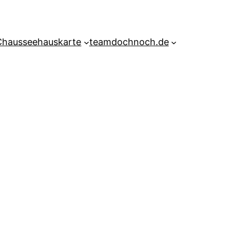
Chausseehauskarte
teamdochnoch.de