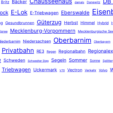
Chausseehaus
DB
Bäcker
Britz
Danewitz
damals
Eisen
E-Lok
ock
Eberswalde
E-Triebwagen
Güterzug
Herbst
Himmel
ng
Gesundbrunnen
Hybrid
Mecklenburg-Vorpommern
Mecklenburgische See
Spree
Oberbarnim
Niedersachsen
iederbarnim
Oberbayern
Privatbahn
Regionalex
RE3
Regionalbahn
Regen
e
Segeln
Sommer
Schweden
Sonne
Splitter
Schwedter Steg
Triebwagen
Uckermark
W
Vectron
Volvo
Verkehr
V70