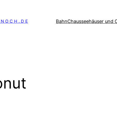
Bahn
Chausseehäuser und 
 N O C H . D E
onut