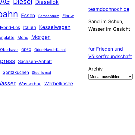
 AG
Diesel
Diesellok
teamdochnoch.de
bahn
Essen
Finow
Fernsehturm
Sand im Schuh,
Kesselwagen
Hybrid-Lok
Italien
Wasser im Gesicht
…
Morgen
nplatte
Mond
für Frieden und
Oberhavel
Oder-Havel-Kanal
ODEG
Völkerfreundschaft
press
Sachsen-Anhalt
Archiv
Spritzkuchen
Steel is real
asser
Werbellinsee
Wasserbau