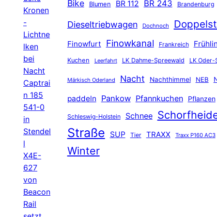
Bike
BR 243
BR 112
Blumen
Brandenburg
Kronen
-
Doppelst
Dieseltriebwagen
Dochnoch
Lichtne
Finowkanal
Finowfurt
Frühli
Frankreich
lken
bei
Kuchen
LK Dahme-Spreewald
LK Oder-
Leerfahrt
Nacht
Nacht
Nachthimmel
NEB
N
Märkisch Oderland
Captrai
n 185
Pankow
Pfannkuchen
paddeln
Pflanzen
541-0
Schorfheid
Schnee
Schleswig-Holstein
in
Straße
Stendel
SUP
TRAXX
Tier
Traxx P160 AC3
l
Winter
X4E-
627
von
Beacon
Rail
setzt