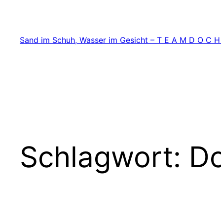
Zum
Inhalt
springen
Sand im Schuh, Wasser im Gesicht – T E A M D O C H
Schlagwort:
D