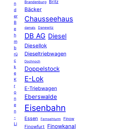
Britz
Brandenburg
n
Bäcker
d
er
Chausseehaus
B
Danewitz
damals
e
DB AG
Diesel
h
m
Diesellok
b
Dieseltriebwagen
rü
c
Dochnoch
k
Doppelstock
e
E-Lok
K
r
E-Triebwagen
o
Eberswalde
n
e
Eisenbahn
n
-
Essen
Finow
Fernsehturm
Li
Finowkanal
Finowfurt