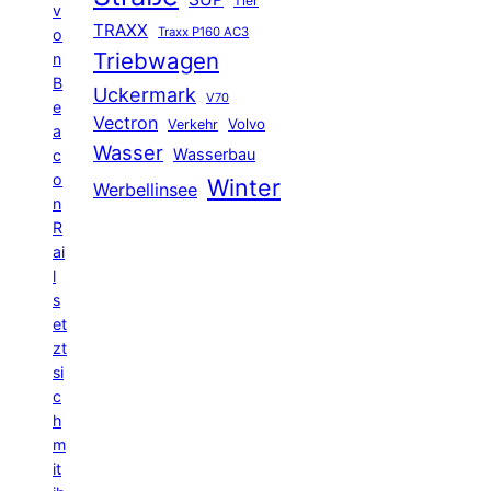
Tier
v
TRAXX
Traxx P160 AC3
o
Triebwagen
n
B
Uckermark
V70
e
Vectron
Volvo
Verkehr
a
Wasser
Wasserbau
c
o
Winter
Werbellinsee
n
R
ai
l
s
et
zt
si
c
h
m
it