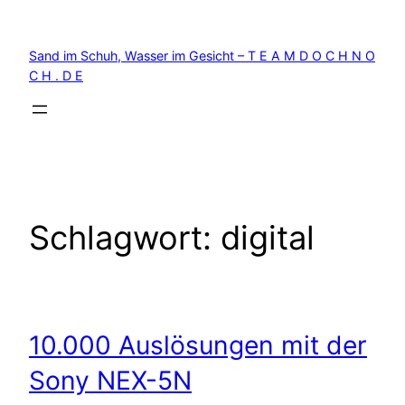
Zum
Inhalt
Sand im Schuh, Wasser im Gesicht – T E A M D O C H N O
springen
C H . D E
Schlagwort:
digital
10.000 Auslösungen mit der
Sony NEX-5N