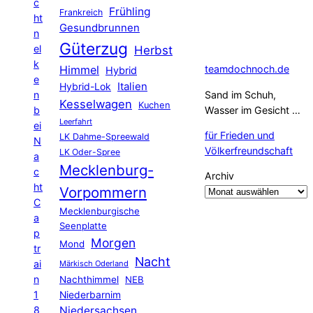
c
Frühling
Frankreich
ht
Gesundbrunnen
n
Güterzug
el
Herbst
k
Himmel
teamdochnoch.de
Hybrid
e
Hybrid-Lok
Italien
n
Sand im Schuh,
Kesselwagen
Kuchen
b
Wasser im Gesicht …
Leerfahrt
ei
für Frieden und
LK Dahme-Spreewald
N
Völkerfreundschaft
LK Oder-Spree
a
Mecklenburg-
c
Archiv
ht
Vorpommern
C
Mecklenburgische
a
Seenplatte
p
Morgen
Mond
tr
Nacht
ai
Märkisch Oderland
n
Nachthimmel
NEB
1
Niederbarnim
8
Niedersachsen