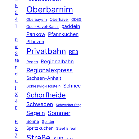
5
Oberbarnim
5
4
Oberhavel
Oberbayern
ODEG
1
paddeln
Oder-Havel-Kanal
-
Pankow
Pfannkuchen
0
Pflanzen
in
Privatbahn
RE3
S
te
Regionalbahn
Regen
n
Regionalexpress
d
Sachsen-Anhalt
el
Schnee
Schleswig-Holstein
l
Schorfheide
X
4
Schweden
Schwedter Steg
E
Segeln
Sommer
-
6
Sonne
Splitter
Spritzkuchen
2
Steel is real
7
Straße
SUP