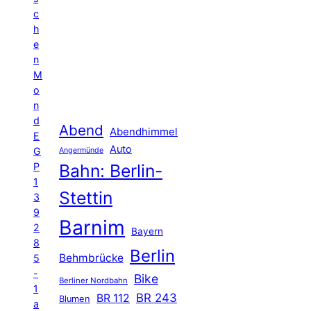
c
h
e
n
M
o
n
d
Abend
Abendhimmel
E
Auto
G
Angermünde
P
Bahn: Berlin-
1
Stettin
3
9
Barnim
2
Bayern
8
Berlin
Behmbrücke
5
-
Bike
Berliner Nordbahn
1
BR 243
BR 112
Blumen
a