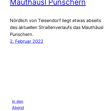
Mauthäusl Punschern
Nördlich von Teisendorf liegt etwas abseits
des aktuellen Straßenverlaufs das Mauthäusl
Punschern.
2. Februar 2022
In den
Abend