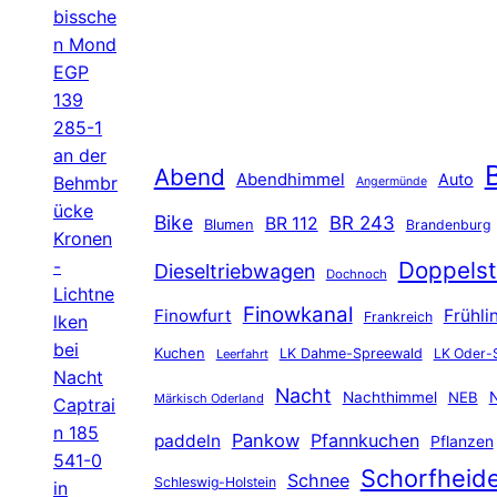
bissche
n Mond
EGP
139
285-1
an der
B
Abend
Abendhimmel
Auto
Behmbr
Angermünde
ücke
Bike
BR 243
BR 112
Blumen
Brandenburg
Kronen
-
Doppelst
Dieseltriebwagen
Dochnoch
Lichtne
Finowkanal
Finowfurt
Frühli
Frankreich
lken
bei
Kuchen
LK Dahme-Spreewald
LK Oder-
Leerfahrt
Nacht
Nacht
Nachthimmel
NEB
N
Märkisch Oderland
Captrai
n 185
Pankow
Pfannkuchen
paddeln
Pflanzen
541-0
Schorfheid
Schnee
Schleswig-Holstein
in