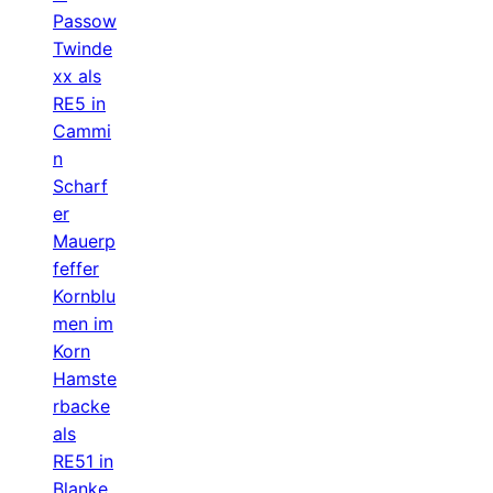
Passow
Twinde
xx als
RE5 in
Cammi
n
Scharf
er
Mauerp
feffer
Kornblu
men im
Korn
Hamste
rbacke
als
RE51 in
Blanke