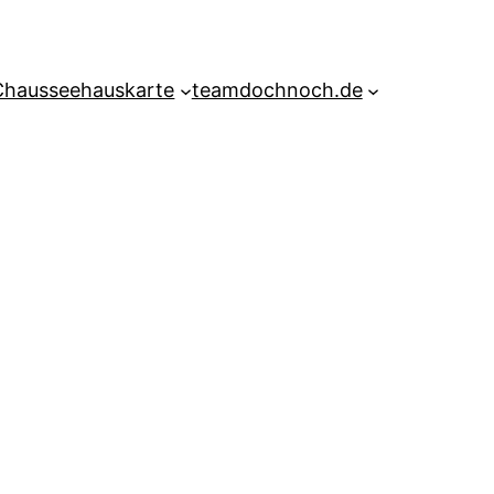
Chausseehauskarte
teamdochnoch.de