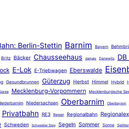
Barnim
ahn: Berlin-Stettin
Behmbr
Bayern
Chausseehaus
DB
Bäcker
Britz
Danewitz
damals
Eisen
E-Lok
ock
Eberswalde
E-Triebwagen
Güterzug
Herbst
Himmel
ng
Gesundbrunnen
Hybrid
Mecklenburg-Vorpommern
Mecklenburgische See
Spree
Oberbarnim
Niedersachsen
iederbarnim
Oberbayern
Privatbahn
Regionalex
RE3
Regionalbahn
Regen
e
Segeln
Sommer
Schweden
Sonne
Splitter
Schwedter Steg