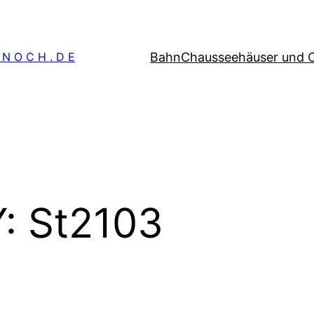
Bahn
Chausseehäuser und 
 N O C H . D E
: St2103