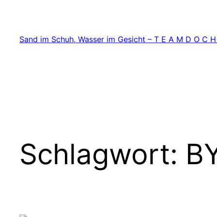
Zum
Inhalt
springen
Sand im Schuh, Wasser im Gesicht – T E A M D O C H
Schlagwort:
BY