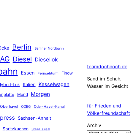
Berlin
ücke
Berliner Nordbahn
 AG
Diesel
Diesellok
teamdochnoch.de
bahn
Essen
Finow
Fernsehturm
Sand im Schuh,
Kesselwagen
Hybrid-Lok
Italien
Wasser im Gesicht
…
Morgen
nplatte
Mond
für Frieden und
Oberhavel
Oder-Havel-Kanal
ODEG
Völkerfreundschaft
press
Sachsen-Anhalt
Archiv
Spritzkuchen
Steel is real