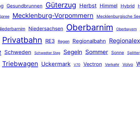
Güterzug
Herbst
Himmel
ng
Gesundbrunnen
Hybrid
Mecklenburg-Vorpommern
Mecklenburgische See
Spree
Oberbarnim
Niedersachsen
iederbarnim
Oberbayern
Privatbahn
Regionalex
RE3
Regionalbahn
Regen
e
Segeln
Sommer
Schweden
Sonne
Splitter
Schwedter Steg
Triebwagen
Uckermark
W
Vectron
Volvo
Verkehr
V70