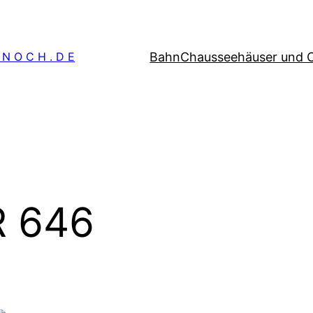
Bahn
Chausseehäuser und 
 N O C H . D E
R 646