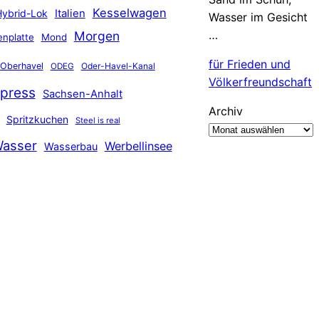
Kesselwagen
Hybrid-Lok
Italien
Wasser im Gesicht
…
Morgen
nplatte
Mond
für Frieden und
Oberhavel
Oder-Havel-Kanal
ODEG
Völkerfreundschaft
press
Sachsen-Anhalt
Archiv
Spritzkuchen
Steel is real
asser
Werbellinsee
Wasserbau