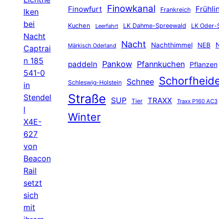
Finowkanal
Finowfurt
Frühli
Frankreich
lken
bei
Kuchen
LK Dahme-Spreewald
LK Oder-
Leerfahrt
Nacht
Nacht
Nachthimmel
NEB
N
Märkisch Oderland
Captrai
n 185
Pankow
Pfannkuchen
paddeln
Pflanzen
541-0
Schorfheid
Schnee
Schleswig-Holstein
in
Straße
Stendel
SUP
TRAXX
Tier
Traxx P160 AC3
l
Winter
X4E-
627
von
Beacon
Rail
setzt
sich
mit