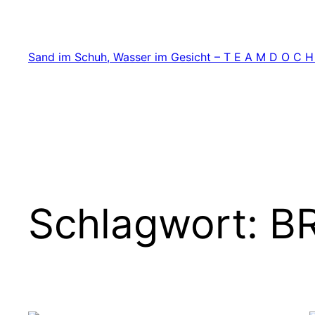
Zum
Inhalt
springen
Sand im Schuh, Wasser im Gesicht – T E A M D O C H
Schlagwort:
B