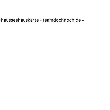
Chausseehauskarte
teamdochnoch.de