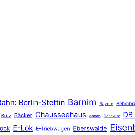
Barnim
ahn: Berlin-Stettin
Behmbr
Bayern
Chausseehaus
DB
Bäcker
Britz
Danewitz
damals
Eisen
E-Lok
ock
Eberswalde
E-Triebwagen