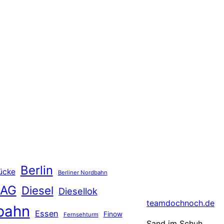
Berlin
ücke
Berliner Nordbahn
 AG
Diesel
Diesellok
teamdochnoch.de
bahn
Essen
Finow
Fernsehturm
Sand im Schuh,