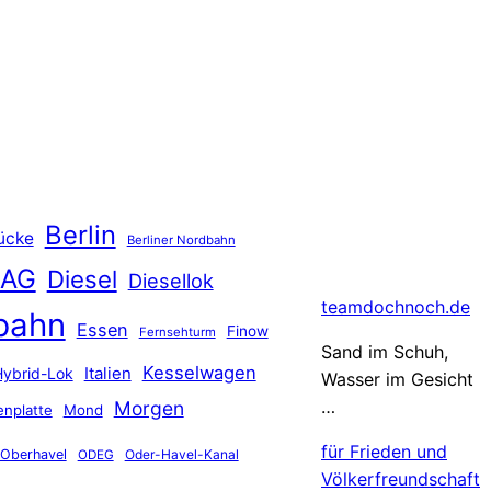
Berlin
ücke
Berliner Nordbahn
 AG
Diesel
Diesellok
teamdochnoch.de
bahn
Essen
Finow
Fernsehturm
Sand im Schuh,
Kesselwagen
Hybrid-Lok
Italien
Wasser im Gesicht
…
Morgen
nplatte
Mond
für Frieden und
Oberhavel
Oder-Havel-Kanal
ODEG
Völkerfreundschaft