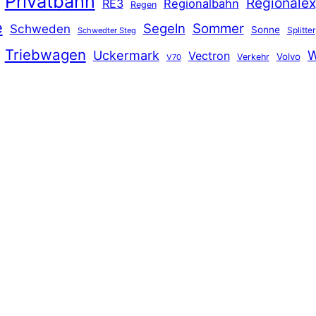
Privatbahn
Regionalex
RE3
Regionalbahn
Regen
e
Segeln
Sommer
Schweden
Sonne
Splitter
Schwedter Steg
Triebwagen
Uckermark
W
Vectron
Volvo
Verkehr
V70