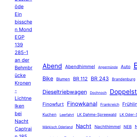
öde
Ein
bissche
n Mond
EGP
139
285-1
an der
B
Abend
Abendhimmel
Auto
Behmbr
Angermünde
ücke
Bike
BR 243
BR 112
Blumen
Brandenburg
Kronen
-
Doppelst
Dieseltriebwagen
Dochnoch
Lichtne
Finowkanal
Finowfurt
Frühli
Frankreich
lken
bei
Kuchen
LK Dahme-Spreewald
LK Oder-
Leerfahrt
Nacht
Nacht
Nachthimmel
NEB
N
Märkisch Oderland
Captrai
n 185