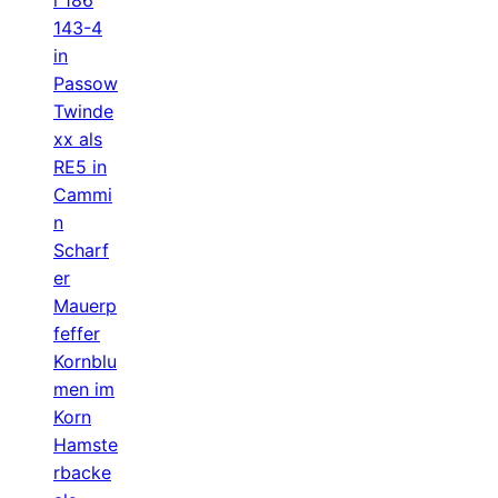
143-4
in
Passow
Twinde
xx als
RE5 in
Cammi
n
Scharf
er
Mauerp
feffer
Kornblu
men im
Korn
Hamste
rbacke