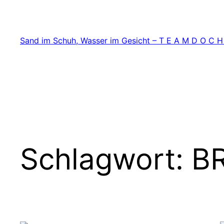
Zum
Inhalt
springen
Sand im Schuh, Wasser im Gesicht – T E A M D O C H
Schlagwort:
BR