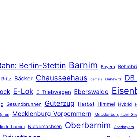
Barnim
ahn: Berlin-Stettin
Behmbr
Bayern
Chausseehaus
DB
Bäcker
Britz
Danewitz
damals
Eisen
E-Lok
ock
Eberswalde
E-Triebwagen
Güterzug
Herbst
Himmel
ng
Gesundbrunnen
Hybrid
Mecklenburg-Vorpommern
Mecklenburgische See
Spree
Oberbarnim
Niedersachsen
iederbarnim
Oberbayern