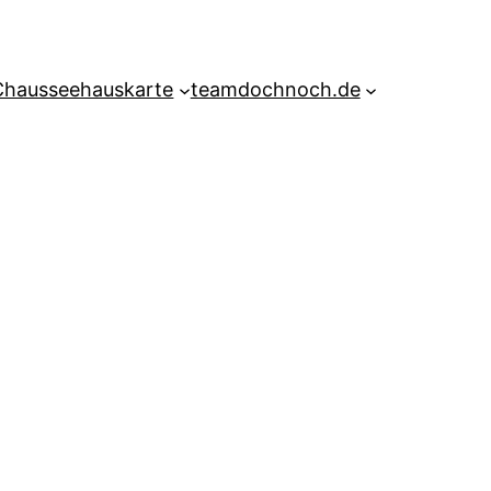
Chausseehauskarte
teamdochnoch.de