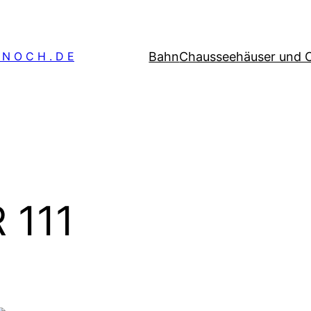
Bahn
Chausseehäuser und 
 N O C H . D E
 111