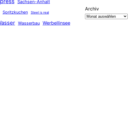
press
Sachsen-Anhalt
Archiv
Spritzkuchen
Steel is real
asser
Werbellinsee
Wasserbau