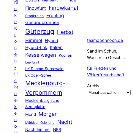
Finow
Fernsehturm
rü
Finowkanal
Finowfurt
c
k
Frühling
Frankreich
e
Gesundbrunnen
K
Güterzug
Herbst
r
Himmel
teamdochnoch.de
Hybrid
o
Hybrid-Lok
Italien
n
Sand im Schuh,
e
Kesselwagen
Kuchen
Wasser im Gesicht …
n
Leerfahrt
-
für Frieden und
LK Dahme-Spreewald
Li
Völkerfreundschaft
LK Oder-Spree
c
Mecklenburg-
Archiv
ht
Vorpommern
n
el
Mecklenburgische
k
Seenplatte
e
Morgen
Mond
n
Nacht
Märkisch Oderland
b
Nachthimmel
NEB
ei