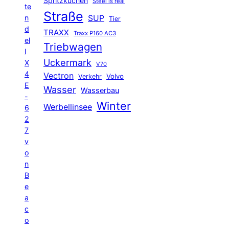
Spritzkuchen
Steel is real
te
Straße
n
SUP
Tier
d
TRAXX
Traxx P160 AC3
el
Triebwagen
l
Uckermark
X
V70
4
Vectron
Volvo
Verkehr
E
Wasser
Wasserbau
-
Winter
Werbellinsee
6
2
7
v
o
n
B
e
a
c
o