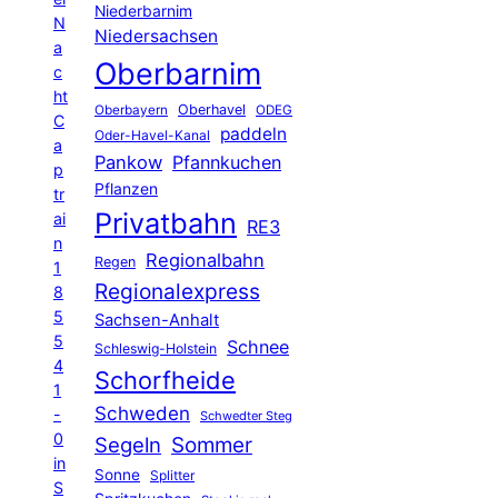
Niederbarnim
N
Niedersachsen
a
Oberbarnim
c
ht
Oberhavel
Oberbayern
ODEG
C
paddeln
Oder-Havel-Kanal
a
Pankow
Pfannkuchen
p
Pflanzen
tr
Privatbahn
ai
RE3
n
Regionalbahn
Regen
1
Regionalexpress
8
5
Sachsen-Anhalt
5
Schnee
Schleswig-Holstein
4
Schorfheide
1
Schweden
-
Schwedter Steg
0
Segeln
Sommer
in
Sonne
Splitter
S