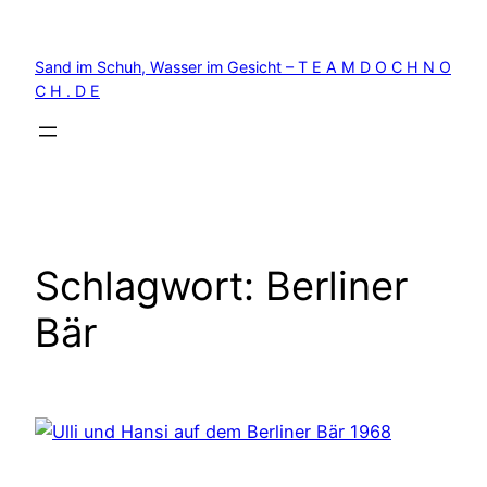
Zum
Inhalt
Sand im Schuh, Wasser im Gesicht – T E A M D O C H N O
springen
C H . D E
Schlagwort:
Berliner
Bär