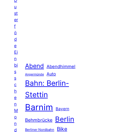
D
u
st
er
f
ö
d
e
Ei
n
Abend
bi
Abendhimmel
s
Auto
Angermünde
s
Bahn: Berlin-
c
h
Stettin
e
n
Barnim
Bayern
M
o
Berlin
Behmbrücke
n
Bike
d
Berliner Nordbahn