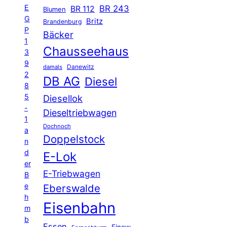
E
BR 243
BR 112
Blumen
G
Britz
Brandenburg
P
Bäcker
1
Chausseehaus
3
9
Danewitz
damals
2
DB AG
Diesel
8
5
Diesellok
-
Dieseltriebwagen
1
Dochnoch
a
Doppelstock
n
d
E-Lok
er
E-Triebwagen
B
e
Eberswalde
h
Eisenbahn
m
b
Essen