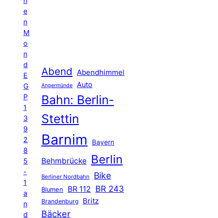
h
e
n
M
o
n
d
Abend
Abendhimmel
E
Auto
G
Angermünde
P
Bahn: Berlin-
1
Stettin
3
9
Barnim
2
Bayern
8
Berlin
Behmbrücke
5
-
Bike
Berliner Nordbahn
1
BR 243
BR 112
Blumen
a
Britz
Brandenburg
n
Bäcker
d