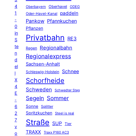
4
Oberhavel
Oberbayern
ODEG
1
paddeln
Oder-Havel-Kanal
-
Pankow
Pfannkuchen
0
Pflanzen
in
Privatbahn
RE3
S
te
Regionalbahn
Regen
n
Regionalexpress
d
Sachsen-Anhalt
el
Schnee
Schleswig-Holstein
l
Schorfheide
X
4
Schweden
Schwedter Steg
E
Segeln
Sommer
-
6
Sonne
Splitter
Spritzkuchen
2
Steel is real
7
Straße
SUP
Tier
v
TRAXX
Traxx P160 AC3
o