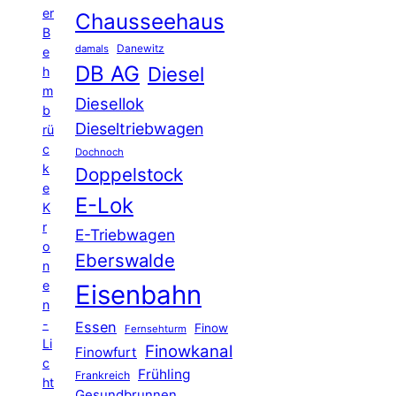
er
Chausseehaus
B
Danewitz
damals
e
DB AG
Diesel
h
m
Diesellok
b
Dieseltriebwagen
rü
c
Dochnoch
k
Doppelstock
e
E-Lok
K
r
E-Triebwagen
o
Eberswalde
n
e
Eisenbahn
n
-
Essen
Finow
Fernsehturm
Li
Finowkanal
Finowfurt
c
Frühling
Frankreich
ht
Gesundbrunnen