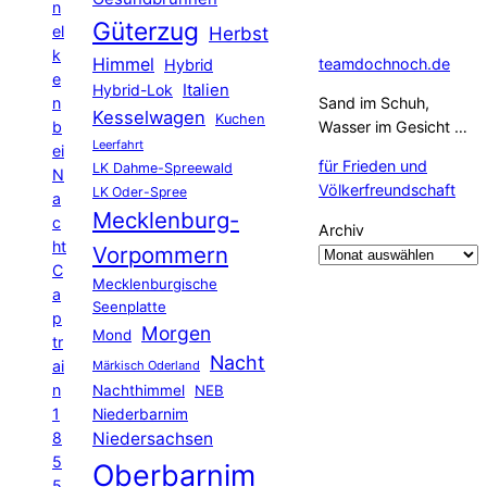
n
Güterzug
el
Herbst
k
Himmel
teamdochnoch.de
Hybrid
e
Hybrid-Lok
Italien
n
Sand im Schuh,
Kesselwagen
Kuchen
b
Wasser im Gesicht …
Leerfahrt
ei
für Frieden und
LK Dahme-Spreewald
N
Völkerfreundschaft
LK Oder-Spree
a
Mecklenburg-
c
Archiv
ht
Vorpommern
C
Mecklenburgische
a
Seenplatte
p
Morgen
Mond
tr
Nacht
ai
Märkisch Oderland
n
Nachthimmel
NEB
1
Niederbarnim
8
Niedersachsen
5
Oberbarnim
5