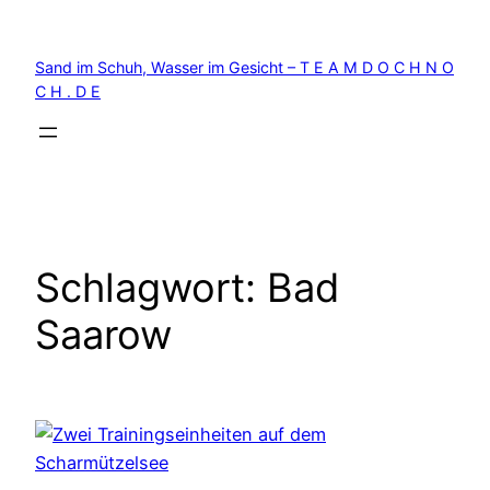
Zum
Inhalt
Sand im Schuh, Wasser im Gesicht – T E A M D O C H N O
springen
C H . D E
Schlagwort:
Bad
Saarow