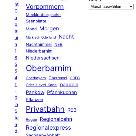
ht
Vorpommern
C
Mecklenburgische
a
Seenplatte
p
Morgen
Mond
tr
Nacht
ai
Märkisch Oderland
n
Nachthimmel
NEB
1
Niederbarnim
8
Niedersachsen
5
Oberbarnim
5
4
Oberhavel
Oberbayern
ODEG
1
paddeln
Oder-Havel-Kanal
-
Pankow
Pfannkuchen
0
Pflanzen
in
Privatbahn
RE3
S
te
Regionalbahn
Regen
n
Regionalexpress
d
Sachsen-Anhalt