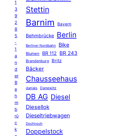
1
Stettin
3
9
Barnim
2
Bayern
8
Berlin
Behmbrücke
5
-
Bike
Berliner Nordbahn
1
BR 243
BR 112
Blumen
a
Britz
Brandenburg
n
Bäcker
d
er
Chausseehaus
B
Danewitz
damals
e
DB AG
Diesel
h
m
Diesellok
b
Dieseltriebwagen
rü
c
Dochnoch
k
Doppelstock
e