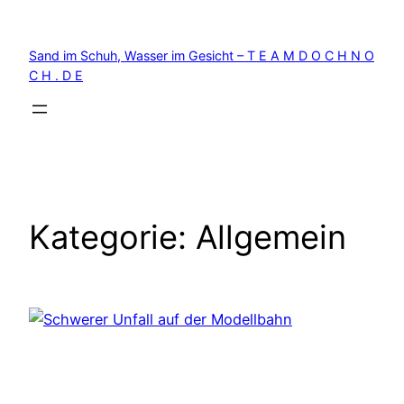
Zum
Inhalt
Sand im Schuh, Wasser im Gesicht – T E A M D O C H N O
springen
C H . D E
Kategorie:
Allgemein