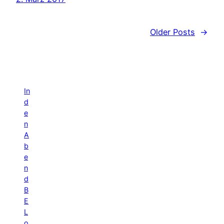
Older Posts
→
In
d
e
n
A
b
e
n
d
B
E
L
o