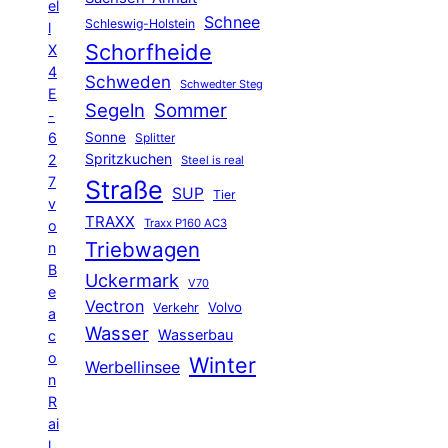
el
Schnee
Schleswig-Holstein
l
Schorfheide
X
4
Schweden
Schwedter Steg
E
Segeln
Sommer
-
6
Sonne
Splitter
Spritzkuchen
2
Steel is real
7
Straße
SUP
Tier
v
TRAXX
Traxx P160 AC3
o
Triebwagen
n
B
Uckermark
V70
e
Vectron
Volvo
Verkehr
a
Wasser
Wasserbau
c
o
Winter
Werbellinsee
n
R
ai
l