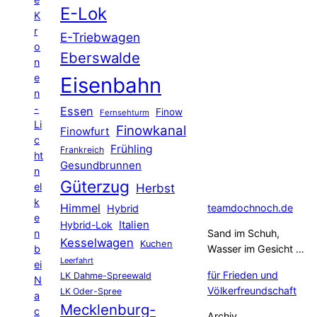
E-Lok
K
r
E-Triebwagen
o
Eberswalde
n
e
Eisenbahn
n
-
Essen
Finow
Fernsehturm
Li
Finowkanal
Finowfurt
c
Frühling
Frankreich
ht
Gesundbrunnen
n
Güterzug
el
Herbst
k
Himmel
teamdochnoch.de
Hybrid
e
Hybrid-Lok
Italien
n
Sand im Schuh,
Kesselwagen
Kuchen
b
Wasser im Gesicht …
Leerfahrt
ei
für Frieden und
LK Dahme-Spreewald
N
Völkerfreundschaft
LK Oder-Spree
a
Mecklenburg-
c
Archiv