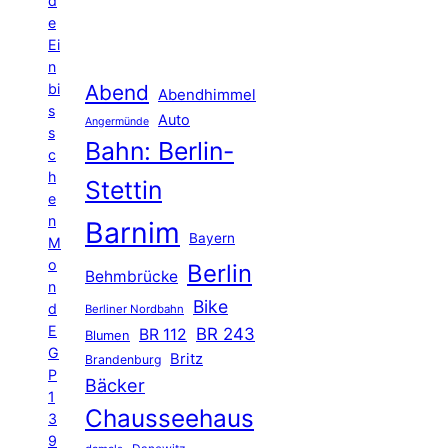
d
e
Ei
n
Abend
bi
Abendhimmel
s
Auto
Angermünde
s
Bahn: Berlin-
c
h
Stettin
e
n
Barnim
Bayern
M
o
Berlin
Behmbrücke
n
Bike
d
Berliner Nordbahn
E
BR 243
BR 112
Blumen
G
Britz
Brandenburg
P
Bäcker
1
Chausseehaus
3
9