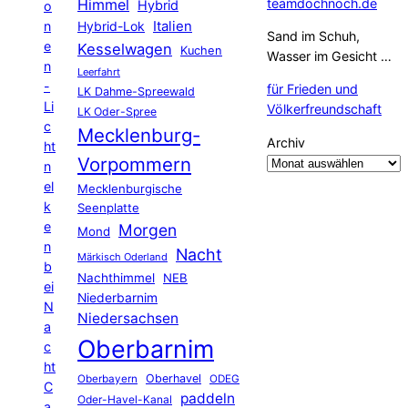
Himmel
teamdochnoch.de
Hybrid
o
Hybrid-Lok
Italien
n
Sand im Schuh,
e
Kesselwagen
Kuchen
Wasser im Gesicht …
n
Leerfahrt
-
für Frieden und
LK Dahme-Spreewald
Li
Völkerfreundschaft
LK Oder-Spree
c
Mecklenburg-
Archiv
ht
Vorpommern
n
el
Mecklenburgische
k
Seenplatte
e
Morgen
Mond
n
Nacht
Märkisch Oderland
b
Nachthimmel
NEB
ei
Niederbarnim
N
Niedersachsen
a
Oberbarnim
c
ht
Oberhavel
Oberbayern
ODEG
C
paddeln
Oder-Havel-Kanal
a