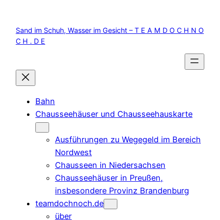
Zum
Inhalt
Sand im Schuh, Wasser im Gesicht – T E A M D O C H N O
springen
C H . D E
Bahn
Chausseehäuser und Chausseehauskarte
Ausführungen zu Wegegeld im Bereich
Nordwest
Chausseen in Niedersachsen
Chausseehäuser in Preußen,
insbesondere Provinz Brandenburg
teamdochnoch.de
über