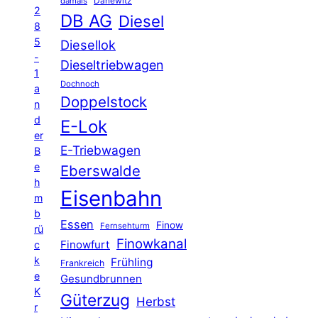
Danewitz
damals
2
DB AG
Diesel
8
5
Diesellok
-
Dieseltriebwagen
1
Dochnoch
a
Doppelstock
n
d
E-Lok
er
E-Triebwagen
B
e
Eberswalde
h
Eisenbahn
m
b
Essen
Finow
Fernsehturm
rü
Finowkanal
Finowfurt
c
k
Frühling
Frankreich
e
Gesundbrunnen
K
Güterzug
Herbst
r