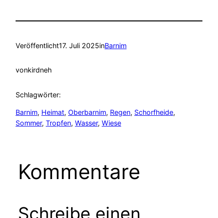
Veröffentlicht
17. Juli 2025
in
Barnim
von
kirdneh
Schlagwörter:
Barnim
, 
Heimat
, 
Oberbarnim
, 
Regen
, 
Schorfheide
, 
Sommer
, 
Tropfen
, 
Wasser
, 
Wiese
Kommentare
Schreibe einen