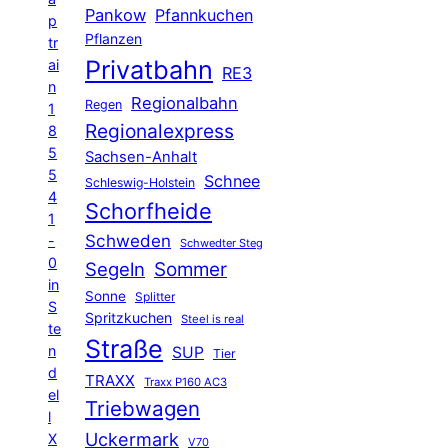
Pankow
Pfannkuchen
p
Pflanzen
tr
Privatbahn
ai
RE3
n
Regionalbahn
Regen
1
Regionalexpress
8
5
Sachsen-Anhalt
5
Schnee
Schleswig-Holstein
4
Schorfheide
1
Schweden
-
Schwedter Steg
0
Segeln
Sommer
in
Sonne
Splitter
S
Spritzkuchen
Steel is real
te
Straße
n
SUP
Tier
d
TRAXX
Traxx P160 AC3
el
Triebwagen
l
Uckermark
X
V70