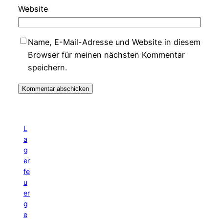
Website
Name, E-Mail-Adresse und Website in diesem
Browser für meinen nächsten Kommentar
speichern.
L
a
g
er
fe
u
er
g
e