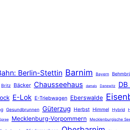
Barnim
ahn: Berlin-Stettin
Behmbr
Bayern
Chausseehaus
DB
Bäcker
Britz
Danewitz
damals
Eisen
E-Lok
ock
Eberswalde
E-Triebwagen
Güterzug
Herbst
Himmel
ng
Gesundbrunnen
Hybrid
Mecklenburg-Vorpommern
Mecklenburgische See
Spree
Oberbarnim