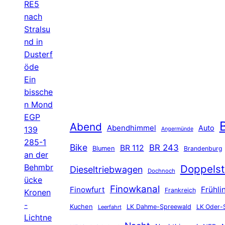
RE5
nach
Stralsu
nd in
Dusterf
öde
Ein
bissche
n Mond
EGP
B
Abend
Abendhimmel
Auto
139
Angermünde
285-1
Bike
BR 243
BR 112
Blumen
Brandenburg
an der
Behmbr
Doppelst
Dieseltriebwagen
Dochnoch
ücke
Finowkanal
Finowfurt
Frühli
Frankreich
Kronen
-
Kuchen
LK Dahme-Spreewald
LK Oder-
Leerfahrt
Lichtne