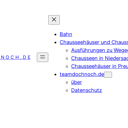
Bahn
Chausseehäuser und Chaus
Ausführungen zu Wegeg
 N O C H . D E
Chausseen in Niedersa
Chausseehäuser in Pre
teamdochnoch.de
über
Datenschutz