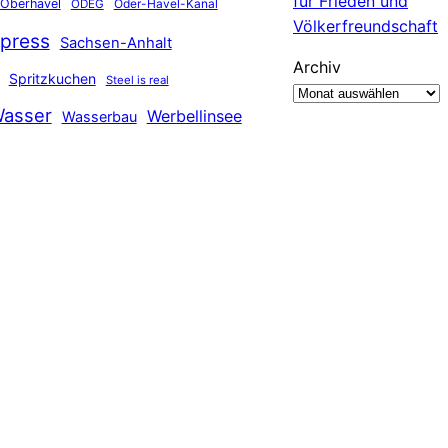
für Frieden und
Oberhavel
Oder-Havel-Kanal
ODEG
Völkerfreundschaft
press
Sachsen-Anhalt
Archiv
Spritzkuchen
Steel is real
asser
Werbellinsee
Wasserbau