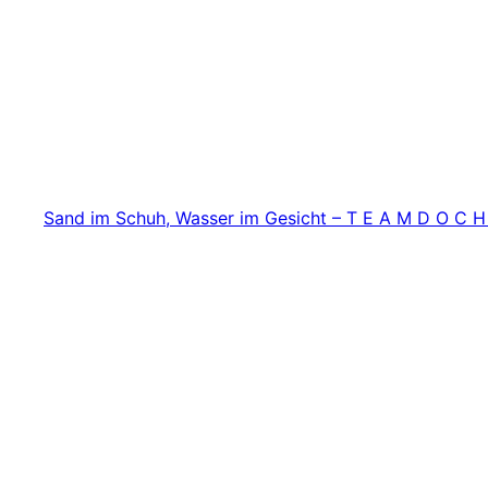
Zum
Inhalt
springen
Sand im Schuh, Wasser im Gesicht – T E A M D O C H