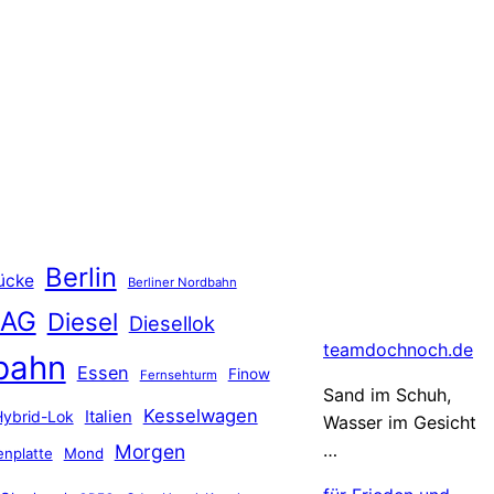
Berlin
ücke
Berliner Nordbahn
 AG
Diesel
Diesellok
teamdochnoch.de
bahn
Essen
Finow
Fernsehturm
Sand im Schuh,
Kesselwagen
Hybrid-Lok
Italien
Wasser im Gesicht
…
Morgen
nplatte
Mond