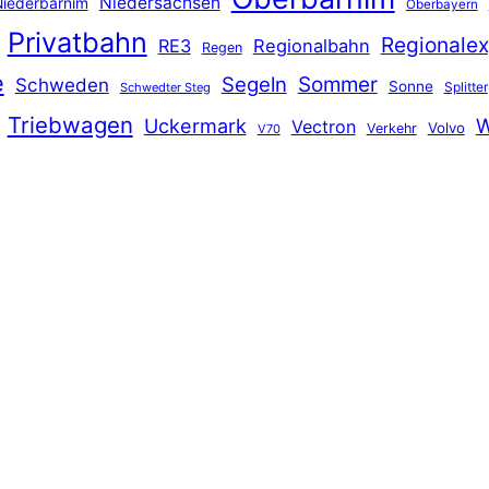
Niedersachsen
iederbarnim
Oberbayern
Privatbahn
Regionalex
RE3
Regionalbahn
Regen
e
Segeln
Sommer
Schweden
Sonne
Splitter
Schwedter Steg
Triebwagen
Uckermark
W
Vectron
Volvo
Verkehr
V70