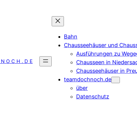
Bahn
Chausseehäuser und Chaus
Ausführungen zu Wegeg
 N O C H . D E
Chausseen in Niedersa
Chausseehäuser in Pre
teamdochnoch.de
über
Datenschutz