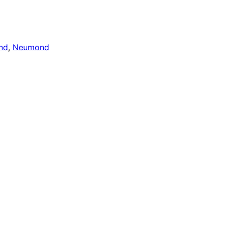
nd
, 
Neumond