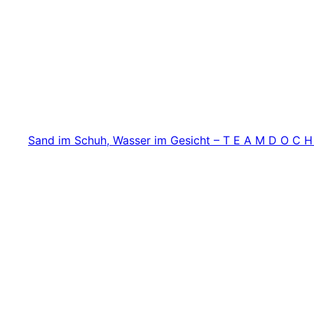
Zum
Inhalt
springen
Sand im Schuh, Wasser im Gesicht – T E A M D O C H