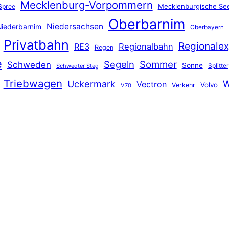
Mecklenburg-Vorpommern
Mecklenburgische See
Spree
Oberbarnim
Niedersachsen
iederbarnim
Oberbayern
Privatbahn
Regionalex
RE3
Regionalbahn
Regen
e
Segeln
Sommer
Schweden
Sonne
Splitter
Schwedter Steg
Triebwagen
Uckermark
W
Vectron
Volvo
Verkehr
V70