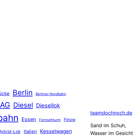
Berlin
ücke
Berliner Nordbahn
 AG
Diesel
Diesellok
teamdochnoch.de
bahn
Essen
Finow
Fernsehturm
Sand im Schuh,
Kesselwagen
Hybrid-Lok
Italien
Wasser im Gesicht