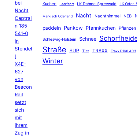
bei
Kuchen
LK Dahme-Spreewald
LK Oder-
Leerfahrt
Nacht
Nacht
Nachthimmel
NEB
N
Märkisch Oderland
Captrai
n 185
Pankow
Pfannkuchen
paddeln
Pflanzen
541-0
Schorfheid
Schnee
Schleswig-Holstein
in
Straße
Stendel
SUP
TRAXX
Tier
Traxx P160 AC3
l
Winter
X4E-
627
von
Beacon
Rail
setzt
sich
mit
ihrem
Zug in