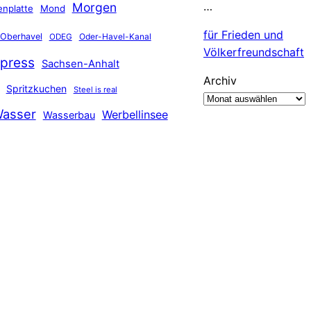
…
Morgen
nplatte
Mond
für Frieden und
Oberhavel
Oder-Havel-Kanal
ODEG
Völkerfreundschaft
press
Sachsen-Anhalt
Archiv
Spritzkuchen
Steel is real
asser
Werbellinsee
Wasserbau