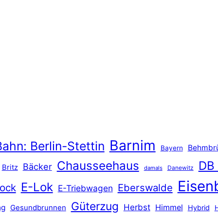
Barnim
ahn: Berlin-Stettin
Behmbr
Bayern
Chausseehaus
DB
Bäcker
Britz
Danewitz
damals
Eisen
E-Lok
ock
Eberswalde
E-Triebwagen
Güterzug
Herbst
Himmel
ng
Gesundbrunnen
Hybrid