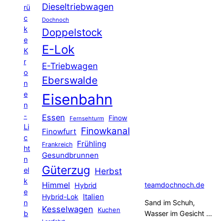
Dieseltriebwagen
rü
c
Dochnoch
k
Doppelstock
e
E-Lok
K
r
E-Triebwagen
o
Eberswalde
n
e
Eisenbahn
n
-
Essen
Finow
Fernsehturm
Li
Finowkanal
Finowfurt
c
Frühling
Frankreich
ht
Gesundbrunnen
n
Güterzug
el
Herbst
k
Himmel
teamdochnoch.de
Hybrid
e
Hybrid-Lok
Italien
n
Sand im Schuh,
Kesselwagen
Kuchen
b
Wasser im Gesicht …