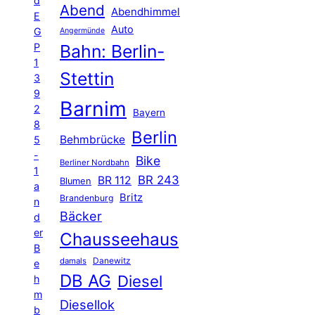
d
Abend
Abendhimmel
E
Auto
G
Angermünde
P
Bahn: Berlin-
1
Stettin
3
9
Barnim
2
Bayern
8
Berlin
Behmbrücke
5
-
Bike
Berliner Nordbahn
1
BR 243
BR 112
Blumen
a
Britz
Brandenburg
n
Bäcker
d
er
Chausseehaus
B
Danewitz
damals
e
DB AG
Diesel
h
m
Diesellok
b