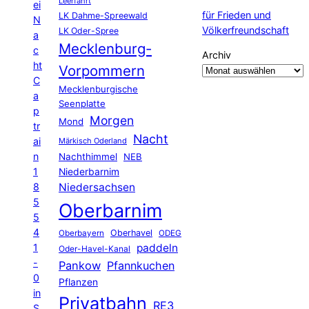
Leerfahrt
ei
für Frieden und
LK Dahme-Spreewald
N
Völkerfreundschaft
LK Oder-Spree
a
Mecklenburg-
c
Archiv
ht
Vorpommern
C
Mecklenburgische
a
Seenplatte
p
Morgen
Mond
tr
Nacht
ai
Märkisch Oderland
n
Nachthimmel
NEB
1
Niederbarnim
8
Niedersachsen
5
Oberbarnim
5
4
Oberhavel
Oberbayern
ODEG
1
paddeln
Oder-Havel-Kanal
-
Pankow
Pfannkuchen
0
Pflanzen
in
Privatbahn
RE3
S