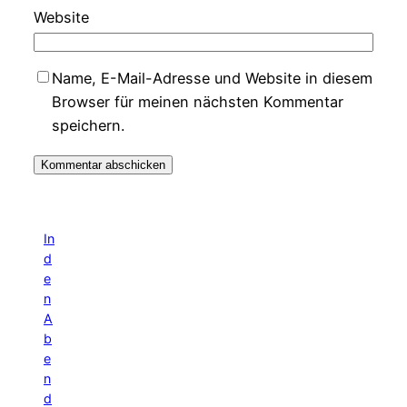
Website
Name, E-Mail-Adresse und Website in diesem
Browser für meinen nächsten Kommentar
speichern.
In
d
e
n
A
b
e
n
d