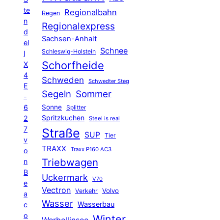
te
Regionalbahn
Regen
n
Regionalexpress
d
Sachsen-Anhalt
el
Schnee
Schleswig-Holstein
l
Schorfheide
X
4
Schweden
Schwedter Steg
E
Segeln
Sommer
-
6
Sonne
Splitter
Spritzkuchen
2
Steel is real
7
Straße
SUP
Tier
v
TRAXX
Traxx P160 AC3
o
Triebwagen
n
B
Uckermark
V70
e
Vectron
Volvo
Verkehr
a
Wasser
Wasserbau
c
o
Winter