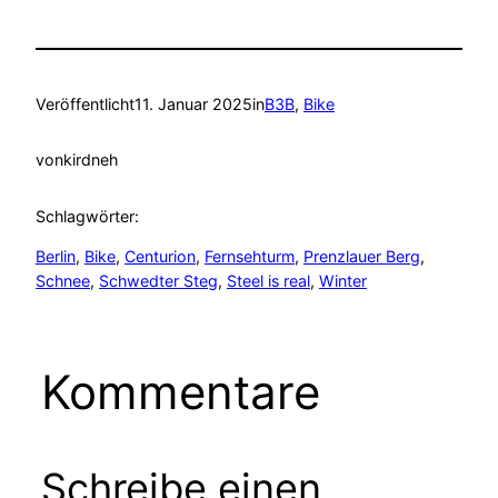
Veröffentlicht
11. Januar 2025
in
B3B
, 
Bike
von
kirdneh
Schlagwörter:
Berlin
, 
Bike
, 
Centurion
, 
Fernsehturm
, 
Prenzlauer Berg
, 
Schnee
, 
Schwedter Steg
, 
Steel is real
, 
Winter
Kommentare
Schreibe einen