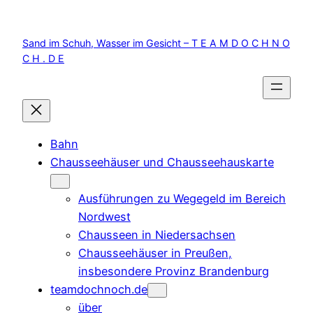
Zum
Inhalt
Sand im Schuh, Wasser im Gesicht – T E A M D O C H N O
springen
C H . D E
Bahn
Chausseehäuser und Chausseehauskarte
Ausführungen zu Wegegeld im Bereich
Nordwest
Chausseen in Niedersachsen
Chausseehäuser in Preußen,
insbesondere Provinz Brandenburg
teamdochnoch.de
über