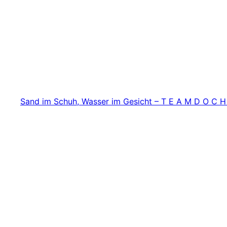
Zum
Inhalt
springen
Sand im Schuh, Wasser im Gesicht – T E A M D O C H