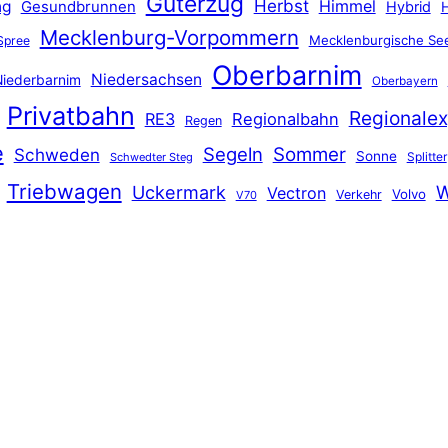
Güterzug
Herbst
Himmel
ng
Gesundbrunnen
Hybrid
Mecklenburg-Vorpommern
Mecklenburgische See
Spree
Oberbarnim
Niedersachsen
iederbarnim
Oberbayern
Privatbahn
Regionalex
RE3
Regionalbahn
Regen
e
Segeln
Sommer
Schweden
Sonne
Splitter
Schwedter Steg
Triebwagen
Uckermark
W
Vectron
Volvo
Verkehr
V70