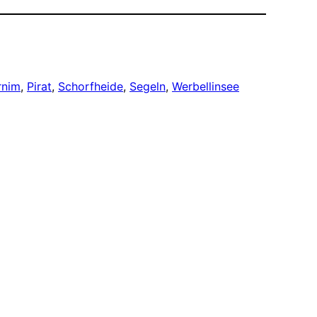
rnim
, 
Pirat
, 
Schorfheide
, 
Segeln
, 
Werbellinsee