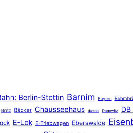
Barnim
ahn: Berlin-Stettin
Behmbr
Bayern
Chausseehaus
DB
Bäcker
Britz
Danewitz
damals
Eisen
E-Lok
ock
Eberswalde
E-Triebwagen