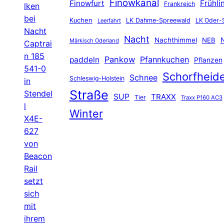
Finowkanal
Finowfurt
Frühli
Frankreich
lken
bei
Kuchen
LK Dahme-Spreewald
LK Oder-
Leerfahrt
Nacht
Nacht
Nachthimmel
NEB
N
Märkisch Oderland
Captrai
n 185
Pankow
Pfannkuchen
paddeln
Pflanzen
541-0
Schorfheid
Schnee
Schleswig-Holstein
in
Straße
Stendel
SUP
TRAXX
Tier
Traxx P160 AC3
l
Winter
X4E-
627
von
Beacon
Rail
setzt
sich
mit
ihrem