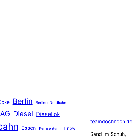
Berlin
ücke
Berliner Nordbahn
 AG
Diesel
Diesellok
teamdochnoch.de
bahn
Essen
Finow
Fernsehturm
Sand im Schuh,