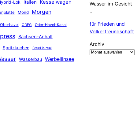
Kesselwagen
Hybrid-Lok
Italien
Wasser im Gesicht
…
Morgen
nplatte
Mond
für Frieden und
Oberhavel
Oder-Havel-Kanal
ODEG
Völkerfreundschaft
press
Sachsen-Anhalt
Archiv
Spritzkuchen
Steel is real
asser
Werbellinsee
Wasserbau