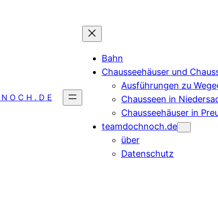
Bahn
Chausseehäuser und Chaus
Ausführungen zu Wegeg
 N O C H . D E
Chausseen in Niedersa
Chausseehäuser in Pre
teamdochnoch.de
über
Datenschutz