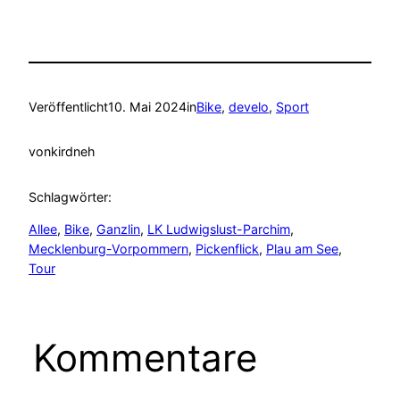
Veröffentlicht
10. Mai 2024
in
Bike
, 
develo
, 
Sport
von
kirdneh
Schlagwörter:
Allee
, 
Bike
, 
Ganzlin
, 
LK Ludwigslust-Parchim
, 
Mecklenburg-Vorpommern
, 
Pickenflick
, 
Plau am See
, 
Tour
Kommentare