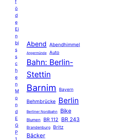
f
ö
d
e
Ei
n
Abend
bi
Abendhimmel
s
Auto
Angermünde
s
Bahn: Berlin-
c
h
Stettin
e
n
Barnim
Bayern
M
o
Berlin
Behmbrücke
n
Bike
d
Berliner Nordbahn
E
BR 243
BR 112
Blumen
G
Britz
Brandenburg
P
Bäcker
1