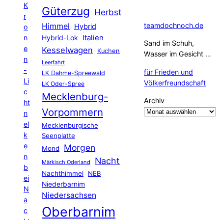
K
Güterzug
Herbst
r
Himmel
teamdochnoch.de
Hybrid
o
Hybrid-Lok
Italien
n
Sand im Schuh,
e
Kesselwagen
Kuchen
Wasser im Gesicht …
n
Leerfahrt
-
für Frieden und
LK Dahme-Spreewald
Li
Völkerfreundschaft
LK Oder-Spree
c
Mecklenburg-
Archiv
ht
Vorpommern
n
el
Mecklenburgische
k
Seenplatte
e
Morgen
Mond
n
Nacht
Märkisch Oderland
b
Nachthimmel
NEB
ei
Niederbarnim
N
Niedersachsen
a
Oberbarnim
c