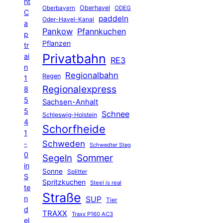
ht
Oberhavel
Oberbayern
ODEG
C
paddeln
Oder-Havel-Kanal
a
Pankow
Pfannkuchen
p
Pflanzen
tr
Privatbahn
ai
RE3
n
Regionalbahn
Regen
1
Regionalexpress
8
5
Sachsen-Anhalt
5
Schnee
Schleswig-Holstein
4
Schorfheide
1
Schweden
-
Schwedter Steg
0
Segeln
Sommer
in
Sonne
Splitter
S
Spritzkuchen
Steel is real
te
Straße
n
SUP
Tier
d
TRAXX
Traxx P160 AC3
el