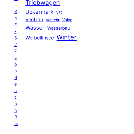
Triebwagen
l
Uckermark
X
V70
4
Vectron
Volvo
Verkehr
E
Wasser
Wasserbau
-
Winter
Werbellinsee
6
2
7
v
o
n
B
e
a
c
o
n
R
ai
l