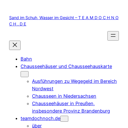
Zum
Inhalt
Sand im Schuh, Wasser im Gesicht – T E A M D O C H N O
springen
C H . D E
Bahn
Chausseehäuser und Chausseehauskarte
Ausführungen zu Wegegeld im Bereich
Nordwest
Chausseen in Niedersachsen
Chausseehäuser in Preußen,
insbesondere Provinz Brandenburg
teamdochnoch.de
über