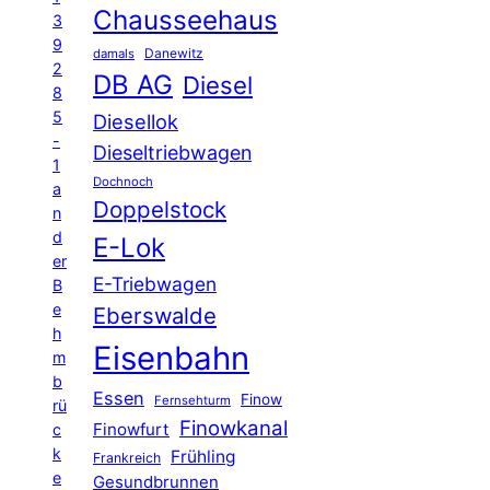
Chausseehaus
3
9
Danewitz
damals
2
DB AG
Diesel
8
5
Diesellok
-
Dieseltriebwagen
1
Dochnoch
a
Doppelstock
n
d
E-Lok
er
E-Triebwagen
B
e
Eberswalde
h
Eisenbahn
m
b
Essen
Finow
Fernsehturm
rü
Finowkanal
Finowfurt
c
k
Frühling
Frankreich
e
Gesundbrunnen