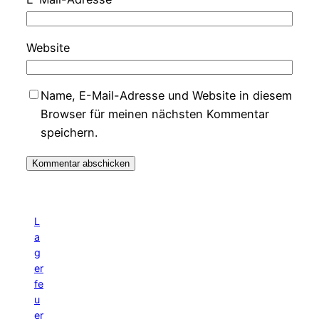
Website
Name, E-Mail-Adresse und Website in diesem
Browser für meinen nächsten Kommentar
speichern.
L
a
g
er
fe
u
er