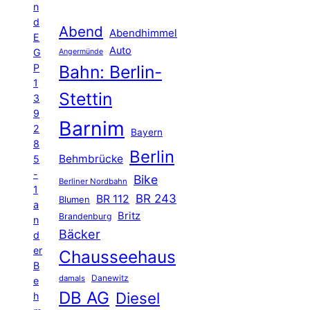
n
d
Abend
Abendhimmel
E
Auto
G
Angermünde
P
Bahn: Berlin-
1
Stettin
3
9
Barnim
2
Bayern
8
Berlin
Behmbrücke
5
-
Bike
Berliner Nordbahn
1
BR 243
BR 112
Blumen
a
Britz
Brandenburg
n
Bäcker
d
er
Chausseehaus
B
Danewitz
damals
e
DB AG
Diesel
h