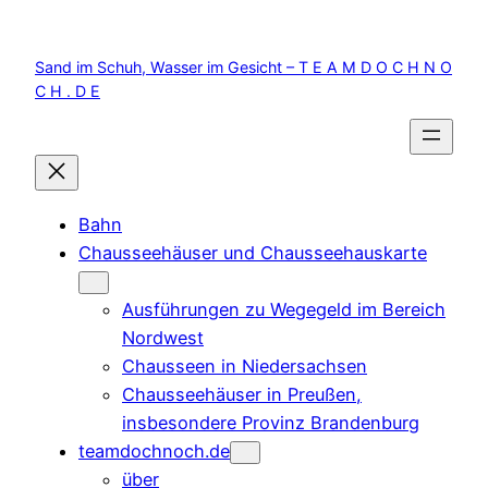
Zum
Inhalt
Sand im Schuh, Wasser im Gesicht – T E A M D O C H N O
springen
C H . D E
Bahn
Chausseehäuser und Chausseehauskarte
Ausführungen zu Wegegeld im Bereich
Nordwest
Chausseen in Niedersachsen
Chausseehäuser in Preußen,
insbesondere Provinz Brandenburg
teamdochnoch.de
über