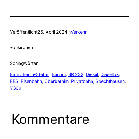
Veröffentlicht
25. April 2024
in
Verkehr
von
kirdneh
Schlagwörter:
Bahn: Berlin-Stettin
, 
Barnim
, 
BR 232
, 
Diesel
, 
Diesellok
, 
EBS
, 
Eisenbahn
, 
Oberbarnim
, 
Privatbahn
, 
Spechthausen
, 
V300
Kommentare