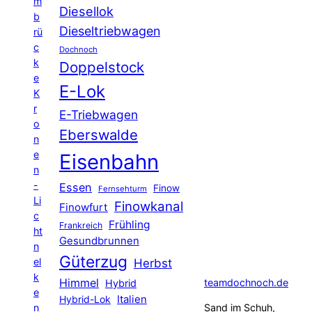
m
Diesellok
b
Dieseltriebwagen
rü
c
Dochnoch
k
Doppelstock
e
E-Lok
K
r
E-Triebwagen
o
Eberswalde
n
e
Eisenbahn
n
-
Essen
Finow
Fernsehturm
Li
Finowkanal
Finowfurt
c
Frühling
Frankreich
ht
Gesundbrunnen
n
Güterzug
el
Herbst
k
Himmel
teamdochnoch.de
Hybrid
e
Hybrid-Lok
Italien
n
Sand im Schuh,