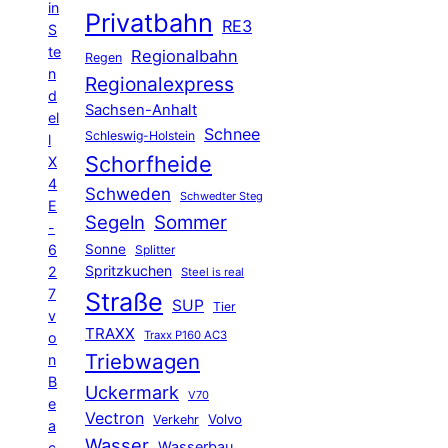
in
Privatbahn
RE3
S
te
Regionalbahn
Regen
n
Regionalexpress
d
Sachsen-Anhalt
el
Schnee
Schleswig-Holstein
l
Schorfheide
X
4
Schweden
Schwedter Steg
E
Segeln
Sommer
-
6
Sonne
Splitter
Spritzkuchen
2
Steel is real
7
Straße
SUP
Tier
v
TRAXX
Traxx P160 AC3
o
Triebwagen
n
B
Uckermark
V70
e
Vectron
Volvo
Verkehr
a
Wasser
Wasserbau
c