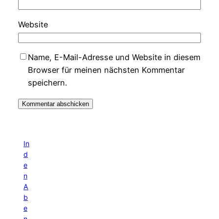
Website
Name, E-Mail-Adresse und Website in diesem
Browser für meinen nächsten Kommentar
speichern.
In
d
e
n
A
b
e
n