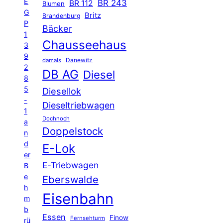
E
BR 243
BR 112
Blumen
G
Britz
Brandenburg
P
Bäcker
1
Chausseehaus
3
9
Danewitz
damals
2
DB AG
Diesel
8
5
Diesellok
-
Dieseltriebwagen
1
Dochnoch
a
Doppelstock
n
d
E-Lok
er
E-Triebwagen
B
e
Eberswalde
h
Eisenbahn
m
b
Essen
Finow
Fernsehturm
rü