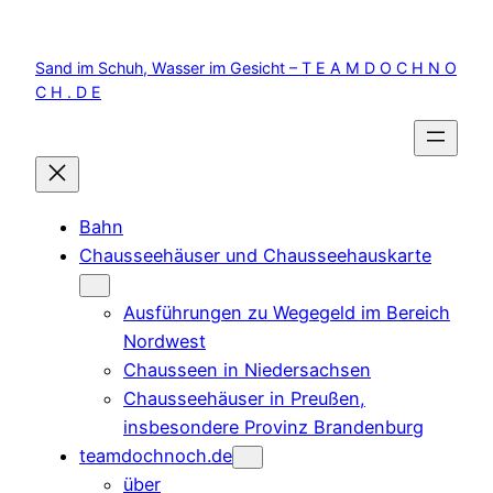
Zum
Inhalt
Sand im Schuh, Wasser im Gesicht – T E A M D O C H N O
springen
C H . D E
Bahn
Chausseehäuser und Chausseehauskarte
Ausführungen zu Wegegeld im Bereich
Nordwest
Chausseen in Niedersachsen
Chausseehäuser in Preußen,
insbesondere Provinz Brandenburg
teamdochnoch.de
über