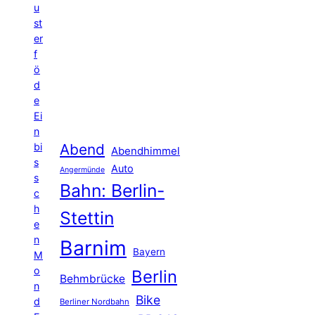
u
st
er
f
ö
d
e
Ei
n
Abend
bi
Abendhimmel
s
Auto
Angermünde
s
Bahn: Berlin-
c
h
Stettin
e
n
Barnim
Bayern
M
o
Berlin
Behmbrücke
n
Bike
d
Berliner Nordbahn