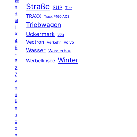
te
Straße
n
SUP
Tier
d
TRAXX
Traxx P160 AC3
el
Triebwagen
l
Uckermark
X
V70
4
Vectron
Volvo
Verkehr
E
Wasser
Wasserbau
-
Winter
Werbellinsee
6
2
7
v
o
n
B
e
a
c
o
n