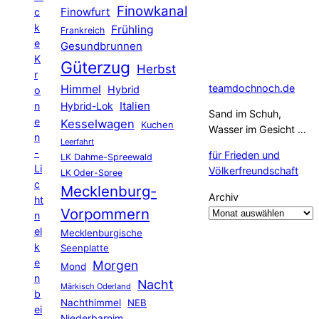
Finowkanal
Finowfurt
c
k
Frühling
Frankreich
e
Gesundbrunnen
K
Güterzug
Herbst
r
Himmel
teamdochnoch.de
Hybrid
o
Hybrid-Lok
Italien
n
Sand im Schuh,
e
Kesselwagen
Kuchen
Wasser im Gesicht …
n
Leerfahrt
-
für Frieden und
LK Dahme-Spreewald
Li
Völkerfreundschaft
LK Oder-Spree
c
Mecklenburg-
Archiv
ht
Vorpommern
n
el
Mecklenburgische
k
Seenplatte
e
Morgen
Mond
n
Nacht
Märkisch Oderland
b
Nachthimmel
NEB
ei
Niederbarnim