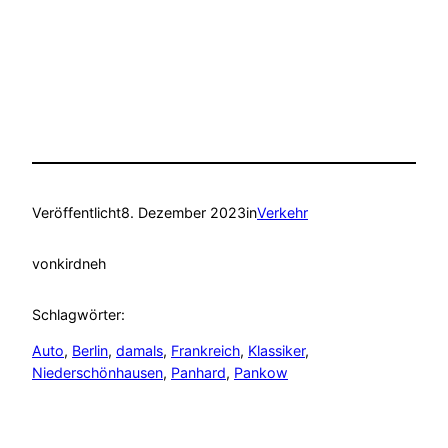
Veröffentlicht
8. Dezember 2023
in
Verkehr
von
kirdneh
Schlagwörter:
Auto
, 
Berlin
, 
damals
, 
Frankreich
, 
Klassiker
, 
Niederschönhausen
, 
Panhard
, 
Pankow