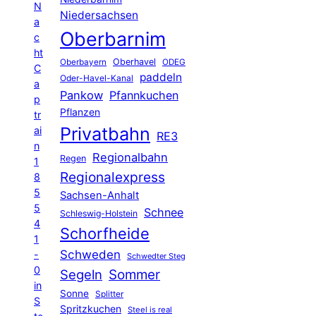
N
Niedersachsen
a
Oberbarnim
c
ht
Oberhavel
Oberbayern
ODEG
C
paddeln
Oder-Havel-Kanal
a
Pankow
Pfannkuchen
p
Pflanzen
tr
Privatbahn
ai
RE3
n
Regionalbahn
Regen
1
Regionalexpress
8
5
Sachsen-Anhalt
5
Schnee
Schleswig-Holstein
4
Schorfheide
1
Schweden
-
Schwedter Steg
0
Segeln
Sommer
in
Sonne
Splitter
S
Spritzkuchen
Steel is real