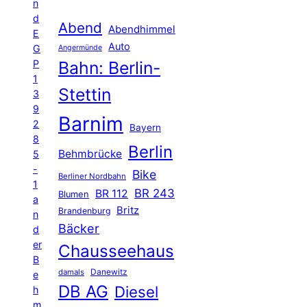
n
d
Abend
Abendhimmel
E
Auto
G
Angermünde
P
Bahn: Berlin-
1
Stettin
3
9
Barnim
2
Bayern
8
Berlin
Behmbrücke
5
-
Bike
Berliner Nordbahn
1
BR 243
BR 112
Blumen
a
Britz
Brandenburg
n
Bäcker
d
er
Chausseehaus
B
Danewitz
damals
e
DB AG
Diesel
h
m