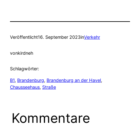
Veröffentlicht
16. September 2023
in
Verkehr
von
kirdneh
Schlagwörter:
B1
, 
Brandenburg
, 
Brandenburg an der Havel
, 
Chausseehaus
, 
Straße
Kommentare