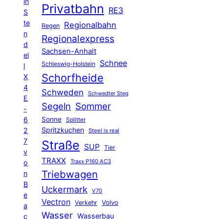
in
Privatbahn
RE3
S
te
Regionalbahn
Regen
n
Regionalexpress
d
Sachsen-Anhalt
el
Schnee
Schleswig-Holstein
l
Schorfheide
X
4
Schweden
Schwedter Steg
E
Segeln
Sommer
-
6
Sonne
Splitter
Spritzkuchen
2
Steel is real
7
Straße
SUP
Tier
v
TRAXX
Traxx P160 AC3
o
Triebwagen
n
B
Uckermark
V70
e
Vectron
Volvo
Verkehr
a
Wasser
Wasserbau
c