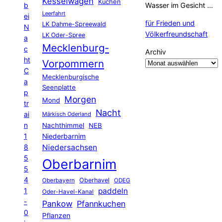
Kesselwagen
Kuchen
b
Wasser im Gesicht …
Leerfahrt
ei
für Frieden und
LK Dahme-Spreewald
N
Völkerfreundschaft
LK Oder-Spree
a
Mecklenburg-
c
Archiv
ht
Vorpommern
C
Mecklenburgische
a
Seenplatte
p
Morgen
Mond
tr
Nacht
ai
Märkisch Oderland
n
Nachthimmel
NEB
1
Niederbarnim
8
Niedersachsen
5
Oberbarnim
5
4
Oberhavel
Oberbayern
ODEG
1
paddeln
Oder-Havel-Kanal
-
Pankow
Pfannkuchen
0
Pflanzen