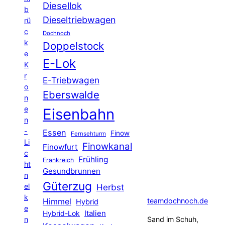
Diesellok
b
Dieseltriebwagen
rü
c
Dochnoch
k
Doppelstock
e
E-Lok
K
r
E-Triebwagen
o
Eberswalde
n
e
Eisenbahn
n
-
Essen
Finow
Fernsehturm
Li
Finowkanal
Finowfurt
c
Frühling
Frankreich
ht
Gesundbrunnen
n
Güterzug
el
Herbst
k
Himmel
teamdochnoch.de
Hybrid
e
Hybrid-Lok
Italien
n
Sand im Schuh,