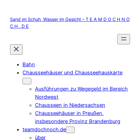
Zum
Inhalt
Sand im Schuh, Wasser im Gesicht – T E A M D O C H N O
springen
C H . D E
Bahn
Chausseehäuser und Chausseehauskarte
Ausführungen zu Wegegeld im Bereich
Nordwest
Chausseen in Niedersachsen
Chausseehäuser in Preußen,
insbesondere Provinz Brandenburg
teamdochnoch.de
über