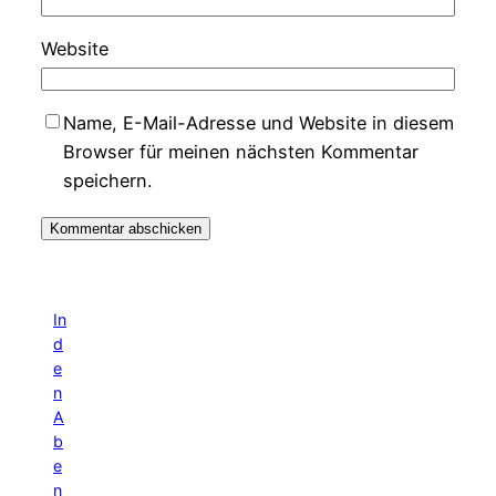
Website
Name, E-Mail-Adresse und Website in diesem
Browser für meinen nächsten Kommentar
speichern.
In
d
e
n
A
b
e
n