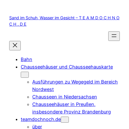
Zum
Inhalt
Sand im Schuh, Wasser im Gesicht – T E A M D O C H N O
springen
C H . D E
Bahn
Chausseehäuser und Chausseehauskarte
Ausführungen zu Wegegeld im Bereich
Nordwest
Chausseen in Niedersachsen
Chausseehäuser in Preußen,
insbesondere Provinz Brandenburg
teamdochnoch.de
über