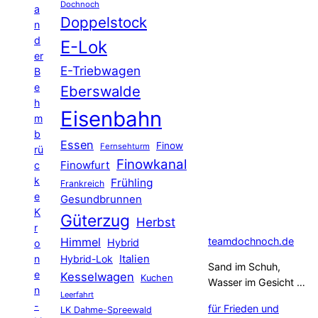
Dochnoch
a
Doppelstock
n
d
E-Lok
er
E-Triebwagen
B
e
Eberswalde
h
Eisenbahn
m
b
Essen
Finow
Fernsehturm
rü
Finowkanal
Finowfurt
c
k
Frühling
Frankreich
e
Gesundbrunnen
K
Güterzug
Herbst
r
Himmel
teamdochnoch.de
Hybrid
o
Hybrid-Lok
Italien
n
Sand im Schuh,
e
Kesselwagen
Kuchen
Wasser im Gesicht …
n
Leerfahrt
-
für Frieden und
LK Dahme-Spreewald