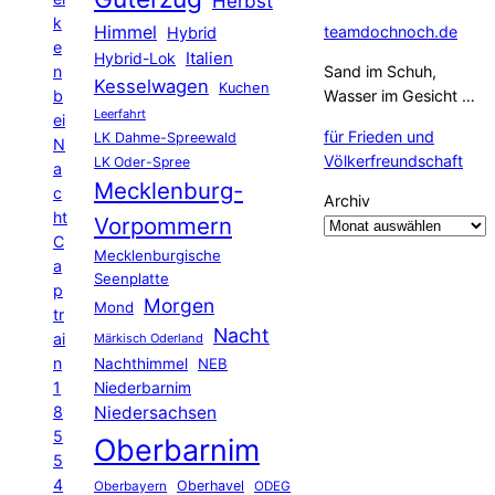
Herbst
k
Himmel
teamdochnoch.de
Hybrid
e
Hybrid-Lok
Italien
n
Sand im Schuh,
Kesselwagen
Kuchen
b
Wasser im Gesicht …
Leerfahrt
ei
für Frieden und
LK Dahme-Spreewald
N
Völkerfreundschaft
LK Oder-Spree
a
Mecklenburg-
c
Archiv
ht
Vorpommern
C
Mecklenburgische
a
Seenplatte
p
Morgen
Mond
tr
Nacht
ai
Märkisch Oderland
n
Nachthimmel
NEB
1
Niederbarnim
8
Niedersachsen
5
Oberbarnim
5
4
Oberhavel
Oberbayern
ODEG