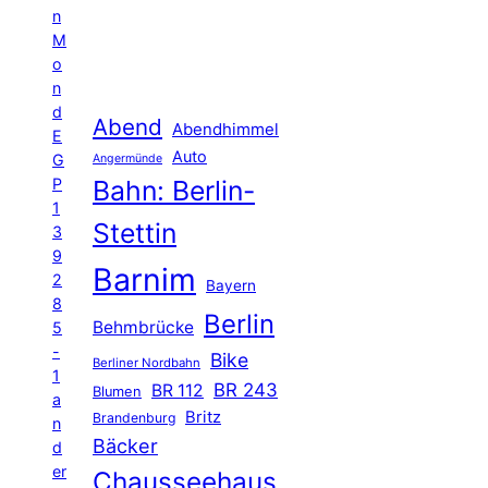
n
M
o
n
d
Abend
Abendhimmel
E
Auto
G
Angermünde
P
Bahn: Berlin-
1
Stettin
3
9
Barnim
2
Bayern
8
Berlin
Behmbrücke
5
-
Bike
Berliner Nordbahn
1
BR 243
BR 112
Blumen
a
Britz
Brandenburg
n
Bäcker
d
er
Chausseehaus