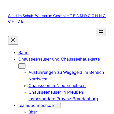
Zum
Inhalt
Sand im Schuh, Wasser im Gesicht – T E A M D O C H N O
springen
C H . D E
Bahn
Chausseehäuser und Chausseehauskarte
Ausführungen zu Wegegeld im Bereich
Nordwest
Chausseen in Niedersachsen
Chausseehäuser in Preußen,
insbesondere Provinz Brandenburg
teamdochnoch.de
über