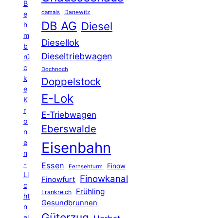
B
Danewitz
damals
e
DB AG
Diesel
h
m
Diesellok
b
Dieseltriebwagen
rü
c
Dochnoch
k
Doppelstock
e
E-Lok
K
r
E-Triebwagen
o
Eberswalde
n
e
Eisenbahn
n
-
Essen
Finow
Fernsehturm
Li
Finowkanal
Finowfurt
c
Frühling
Frankreich
ht
Gesundbrunnen
n
Güterzug
el