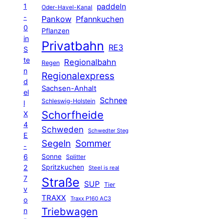
1
paddeln
Oder-Havel-Kanal
-
Pankow
Pfannkuchen
0
Pflanzen
in
Privatbahn
RE3
S
te
Regionalbahn
Regen
n
Regionalexpress
d
Sachsen-Anhalt
el
Schnee
Schleswig-Holstein
l
Schorfheide
X
4
Schweden
Schwedter Steg
E
Segeln
Sommer
-
6
Sonne
Splitter
Spritzkuchen
2
Steel is real
7
Straße
SUP
Tier
v
TRAXX
Traxx P160 AC3
o
Triebwagen
n