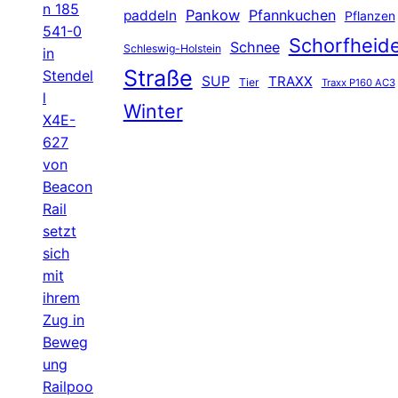
n 185
Pankow
Pfannkuchen
paddeln
Pflanzen
541-0
Schorfheid
Schnee
Schleswig-Holstein
in
Straße
Stendel
SUP
TRAXX
Tier
Traxx P160 AC3
l
Winter
X4E-
627
von
Beacon
Rail
setzt
sich
mit
ihrem
Zug in
Beweg
ung
Railpoo