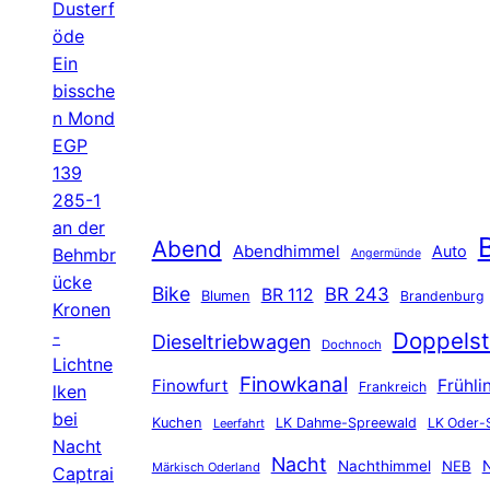
Dusterf
öde
Ein
bissche
n Mond
EGP
139
285-1
an der
B
Abend
Abendhimmel
Auto
Behmbr
Angermünde
ücke
Bike
BR 243
BR 112
Blumen
Brandenburg
Kronen
-
Doppelst
Dieseltriebwagen
Dochnoch
Lichtne
Finowkanal
Finowfurt
Frühli
Frankreich
lken
bei
Kuchen
LK Dahme-Spreewald
LK Oder-
Leerfahrt
Nacht
Nacht
Nachthimmel
NEB
N
Märkisch Oderland
Captrai