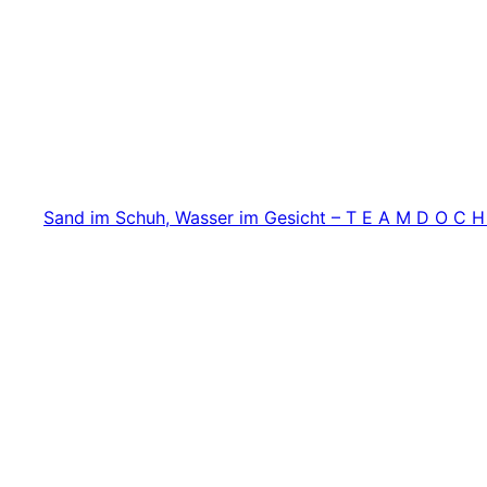
Zum
Inhalt
springen
Sand im Schuh, Wasser im Gesicht – T E A M D O C H