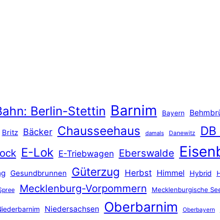
Barnim
ahn: Berlin-Stettin
Behmbr
Bayern
Chausseehaus
DB
Bäcker
Britz
Danewitz
damals
Eisen
E-Lok
ock
Eberswalde
E-Triebwagen
Güterzug
Herbst
Himmel
ng
Gesundbrunnen
Hybrid
Mecklenburg-Vorpommern
Mecklenburgische See
Spree
Oberbarnim
Niedersachsen
iederbarnim
Oberbayern