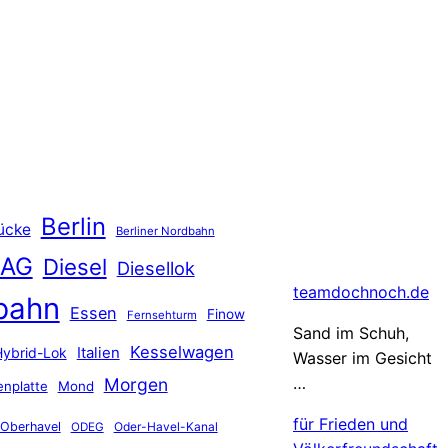
Berlin
ücke
Berliner Nordbahn
 AG
Diesel
Diesellok
teamdochnoch.de
bahn
Essen
Finow
Fernsehturm
Sand im Schuh,
Kesselwagen
Hybrid-Lok
Italien
Wasser im Gesicht
…
Morgen
nplatte
Mond
für Frieden und
Oberhavel
Oder-Havel-Kanal
ODEG