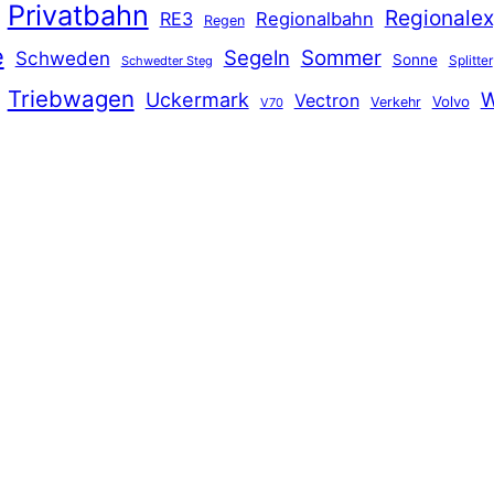
Privatbahn
Regionalex
RE3
Regionalbahn
Regen
e
Segeln
Sommer
Schweden
Sonne
Splitter
Schwedter Steg
Triebwagen
Uckermark
W
Vectron
Volvo
Verkehr
V70