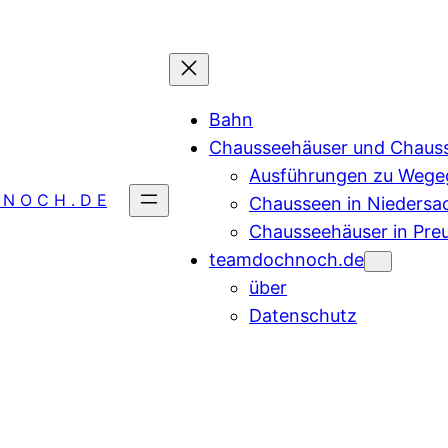
Bahn
Chausseehäuser und Chaus
Ausführungen zu Wegeg
 N O C H . D E
Chausseen in Niedersa
Chausseehäuser in Pre
teamdochnoch.de
über
Datenschutz