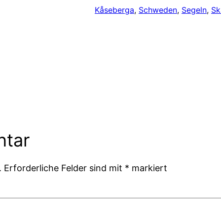
Kåseberga
, 
Schweden
, 
Segeln
, 
Sk
ntar
.
Erforderliche Felder sind mit
*
markiert