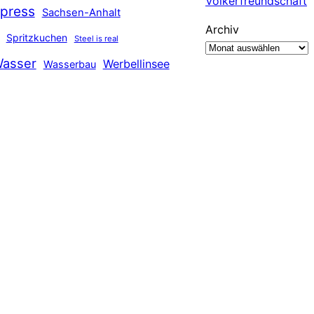
Völkerfreundschaft
press
Sachsen-Anhalt
Archiv
Spritzkuchen
Steel is real
asser
Werbellinsee
Wasserbau