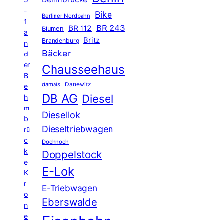
-
Bike
Berliner Nordbahn
1
BR 243
BR 112
Blumen
a
Britz
Brandenburg
n
Bäcker
d
er
Chausseehaus
B
Danewitz
damals
e
DB AG
Diesel
h
m
Diesellok
b
Dieseltriebwagen
rü
c
Dochnoch
k
Doppelstock
e
E-Lok
K
r
E-Triebwagen
o
Eberswalde
n
e