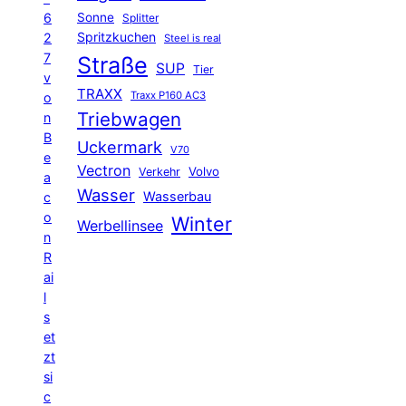
6
Sonne
Splitter
Spritzkuchen
2
Steel is real
7
Straße
SUP
Tier
v
TRAXX
Traxx P160 AC3
o
Triebwagen
n
B
Uckermark
V70
e
Vectron
Volvo
Verkehr
a
Wasser
Wasserbau
c
o
Winter
Werbellinsee
n
R
ai
l
s
et
zt
si
c