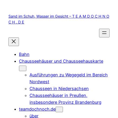
Zum
Inhalt
Sand im Schuh, Wasser im Gesicht – T E A M D O C H N O
springen
C H . D E
Bahn
Chausseehäuser und Chausseehauskarte
Ausführungen zu Wegegeld im Bereich
Nordwest
Chausseen in Niedersachsen
Chausseehäuser in Preußen,
insbesondere Provinz Brandenburg
teamdochnoch.de
über