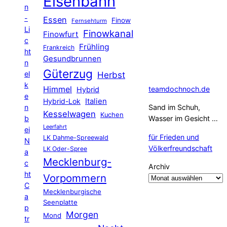
Eisenbahn
n
-
Essen
Finow
Fernsehturm
Li
Finowkanal
Finowfurt
c
Frühling
Frankreich
ht
Gesundbrunnen
n
Güterzug
el
Herbst
k
Himmel
teamdochnoch.de
Hybrid
e
Hybrid-Lok
Italien
n
Sand im Schuh,
Kesselwagen
Kuchen
b
Wasser im Gesicht …
Leerfahrt
ei
für Frieden und
LK Dahme-Spreewald
N
Völkerfreundschaft
LK Oder-Spree
a
Mecklenburg-
c
Archiv
ht
Vorpommern
C
Mecklenburgische
a
Seenplatte
p
Morgen
Mond
tr