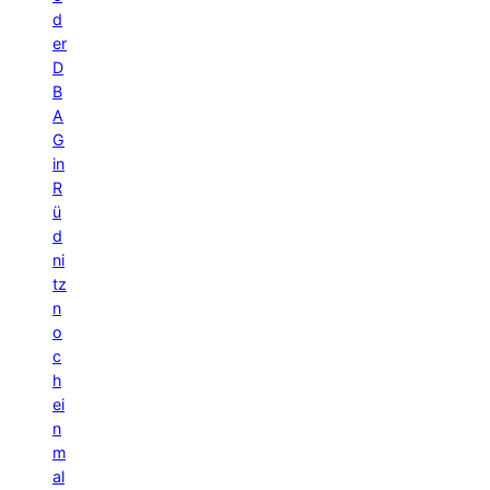
d
er
D
B
A
G
in
R
ü
d
ni
tz
n
o
c
h
ei
n
m
al