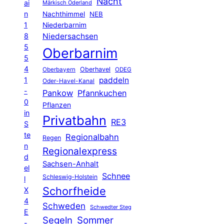
Nacht
ai
Märkisch Oderland
n
Nachthimmel
NEB
1
Niederbarnim
8
Niedersachsen
5
Oberbarnim
5
4
Oberhavel
Oberbayern
ODEG
1
paddeln
Oder-Havel-Kanal
-
Pankow
Pfannkuchen
0
Pflanzen
in
Privatbahn
RE3
S
te
Regionalbahn
Regen
n
Regionalexpress
d
Sachsen-Anhalt
el
Schnee
Schleswig-Holstein
l
Schorfheide
X
4
Schweden
Schwedter Steg
E
Segeln
Sommer
-