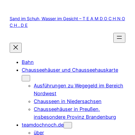
Zum
Inhalt
Sand im Schuh, Wasser im Gesicht – T E A M D O C H N O
springen
C H . D E
Bahn
Chausseehäuser und Chausseehauskarte
Ausführungen zu Wegegeld im Bereich
Nordwest
Chausseen in Niedersachsen
Chausseehäuser in Preußen,
insbesondere Provinz Brandenburg
teamdochnoch.de
über