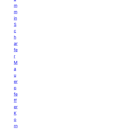
m
m
in
S
c
h
ar
fe
r
M
a
u
er
p
fe
ff
er
K
o
rn