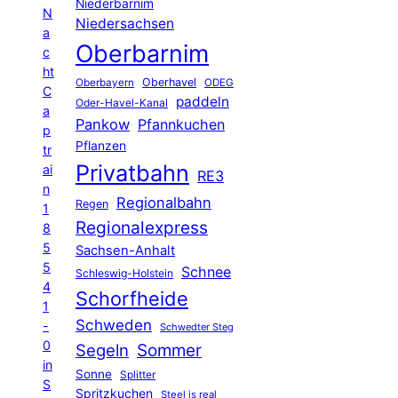
Niederbarnim
N
Niedersachsen
a
Oberbarnim
c
ht
Oberhavel
Oberbayern
ODEG
C
paddeln
Oder-Havel-Kanal
a
Pankow
Pfannkuchen
p
Pflanzen
tr
Privatbahn
ai
RE3
n
Regionalbahn
Regen
1
Regionalexpress
8
5
Sachsen-Anhalt
5
Schnee
Schleswig-Holstein
4
Schorfheide
1
Schweden
-
Schwedter Steg
0
Segeln
Sommer
in
Sonne
Splitter
S
Spritzkuchen
Steel is real