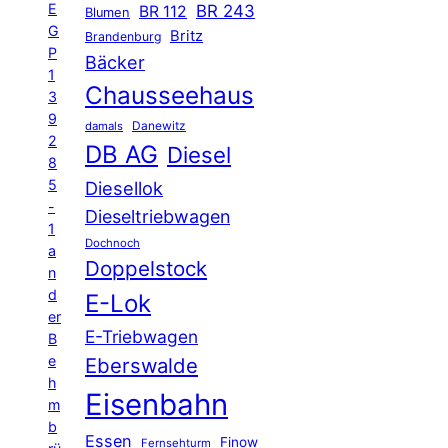
E
BR 243
BR 112
Blumen
G
Britz
Brandenburg
P
Bäcker
1
Chausseehaus
3
9
Danewitz
damals
2
DB AG
Diesel
8
5
Diesellok
-
Dieseltriebwagen
1
Dochnoch
a
Doppelstock
n
d
E-Lok
er
E-Triebwagen
B
e
Eberswalde
h
Eisenbahn
m
b
Essen
Finow
Fernsehturm