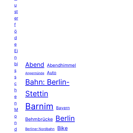
u
st
er
f
ö
d
e
Ei
n
Abend
bi
Abendhimmel
s
Auto
Angermünde
s
Bahn: Berlin-
c
h
Stettin
e
n
Barnim
Bayern
M
o
Berlin
Behmbrücke
n
Bike
d
Berliner Nordbahn