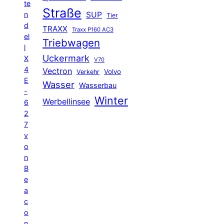
te
Straße
n
SUP
Tier
d
TRAXX
Traxx P160 AC3
el
Triebwagen
l
Uckermark
X
V70
4
Vectron
Volvo
Verkehr
E
Wasser
Wasserbau
-
Winter
Werbellinsee
6
2
7
v
o
n
B
e
a
c
o
n