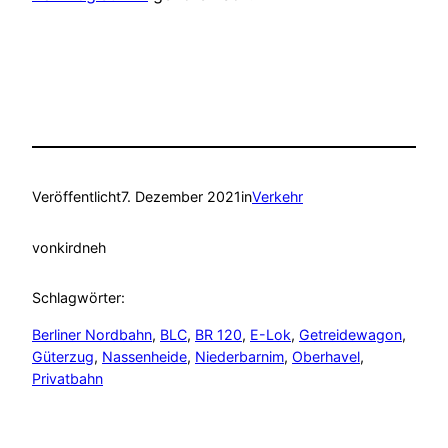
Veröffentlicht
7. Dezember 2021
in
Verkehr
von
kirdneh
Schlagwörter:
Berliner Nordbahn
, 
BLC
, 
BR 120
, 
E-Lok
, 
Getreidewagon
, 
Güterzug
, 
Nassenheide
, 
Niederbarnim
, 
Oberhavel
, 
Privatbahn