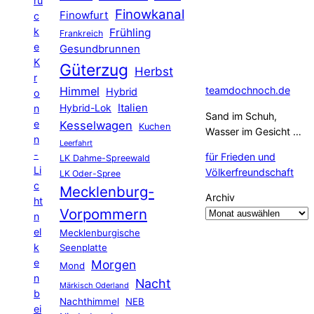
rü
Finowkanal
Finowfurt
c
k
Frühling
Frankreich
e
Gesundbrunnen
K
Güterzug
Herbst
r
Himmel
teamdochnoch.de
Hybrid
o
Hybrid-Lok
Italien
n
Sand im Schuh,
e
Kesselwagen
Kuchen
Wasser im Gesicht …
n
Leerfahrt
-
für Frieden und
LK Dahme-Spreewald
Li
Völkerfreundschaft
LK Oder-Spree
c
Mecklenburg-
Archiv
ht
Vorpommern
n
el
Mecklenburgische
k
Seenplatte
e
Morgen
Mond
n
Nacht
Märkisch Oderland
b
Nachthimmel
NEB
ei