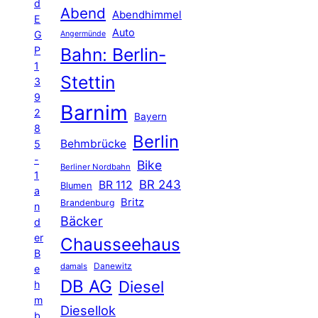
d
Abend
Abendhimmel
E
Auto
G
Angermünde
P
Bahn: Berlin-
1
Stettin
3
9
Barnim
2
Bayern
8
Berlin
Behmbrücke
5
-
Bike
Berliner Nordbahn
1
BR 243
BR 112
Blumen
a
Britz
Brandenburg
n
Bäcker
d
er
Chausseehaus
B
Danewitz
damals
e
DB AG
Diesel
h
m
Diesellok
b