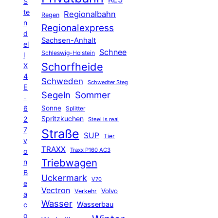
S
te
Regionalbahn
Regen
n
Regionalexpress
d
Sachsen-Anhalt
el
Schnee
Schleswig-Holstein
l
Schorfheide
X
4
Schweden
Schwedter Steg
E
Segeln
Sommer
-
6
Sonne
Splitter
Spritzkuchen
2
Steel is real
7
Straße
SUP
Tier
v
TRAXX
Traxx P160 AC3
o
Triebwagen
n
B
Uckermark
V70
e
Vectron
Volvo
Verkehr
a
Wasser
Wasserbau
c
o