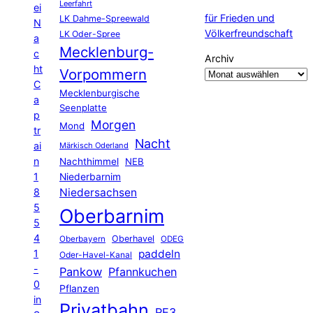
Leerfahrt
ei
für Frieden und
LK Dahme-Spreewald
N
Völkerfreundschaft
LK Oder-Spree
a
Mecklenburg-
c
Archiv
ht
Vorpommern
C
Mecklenburgische
a
Seenplatte
p
Morgen
Mond
tr
Nacht
ai
Märkisch Oderland
n
Nachthimmel
NEB
1
Niederbarnim
8
Niedersachsen
5
Oberbarnim
5
4
Oberhavel
Oberbayern
ODEG
1
paddeln
Oder-Havel-Kanal
-
Pankow
Pfannkuchen
0
Pflanzen
in
Privatbahn
RE3