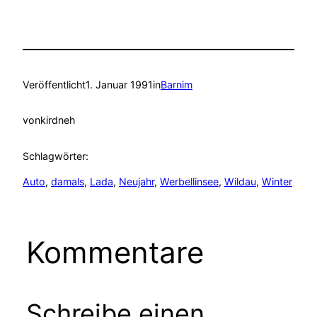
Veröffentlicht
1. Januar 1991
in
Barnim
von
kirdneh
Schlagwörter:
Auto
, 
damals
, 
Lada
, 
Neujahr
, 
Werbellinsee
, 
Wildau
, 
Winter
Kommentare
Schreibe einen