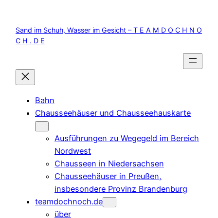
Zum
Inhalt
Sand im Schuh, Wasser im Gesicht – T E A M D O C H N O
springen
C H . D E
Bahn
Chausseehäuser und Chausseehauskarte
Ausführungen zu Wegegeld im Bereich
Nordwest
Chausseen in Niedersachsen
Chausseehäuser in Preußen,
insbesondere Provinz Brandenburg
teamdochnoch.de
über