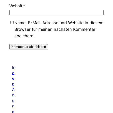
Website
Name, E-Mail-Adresse und Website in diesem
Browser für meinen nächsten Kommentar
speichern.
In
d
e
n
A
b
e
n
d