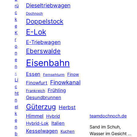
Dieseltriebwagen
rü
c
Dochnoch
k
Doppelstock
e
E-Lok
K
r
E-Triebwagen
o
Eberswalde
n
e
Eisenbahn
n
-
Essen
Finow
Fernsehturm
Li
Finowkanal
Finowfurt
c
Frühling
Frankreich
ht
Gesundbrunnen
n
Güterzug
el
Herbst
k
Himmel
teamdochnoch.de
Hybrid
e
Hybrid-Lok
Italien
n
Sand im Schuh,
Kesselwagen
Kuchen
b
Wasser im Gesicht …