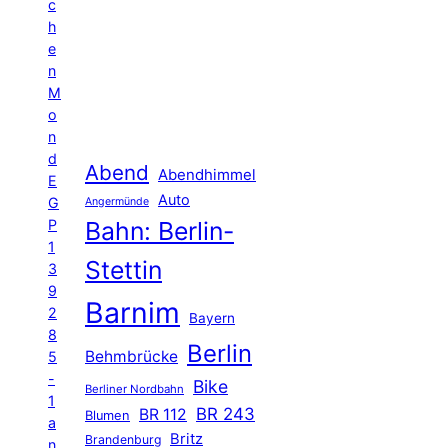
c
h
e
n
M
o
n
d
Abend
Abendhimmel
E
Auto
G
Angermünde
P
Bahn: Berlin-
1
Stettin
3
9
Barnim
2
Bayern
8
Berlin
Behmbrücke
5
-
Bike
Berliner Nordbahn
1
BR 243
BR 112
Blumen
a
Britz
Brandenburg
n