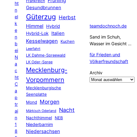
Frühling
Frankreich
ht
Gesundbrunnen
n
Güterzug
el
Herbst
k
Himmel
teamdochnoch.de
Hybrid
e
Hybrid-Lok
Italien
n
Sand im Schuh,
Kesselwagen
Kuchen
b
Wasser im Gesicht …
Leerfahrt
ei
für Frieden und
LK Dahme-Spreewald
N
Völkerfreundschaft
LK Oder-Spree
a
Mecklenburg-
c
Archiv
ht
Vorpommern
C
Mecklenburgische
a
Seenplatte
p
Morgen
Mond
tr
Nacht
ai
Märkisch Oderland
n
Nachthimmel
NEB
1
Niederbarnim
8
Niedersachsen