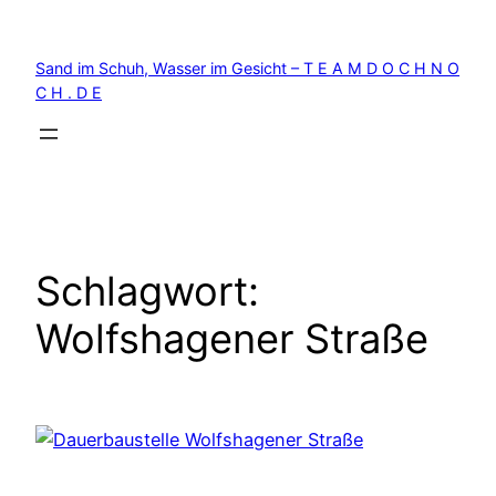
Zum
Inhalt
Sand im Schuh, Wasser im Gesicht – T E A M D O C H N O
springen
C H . D E
Schlagwort:
Wolfshagener Straße