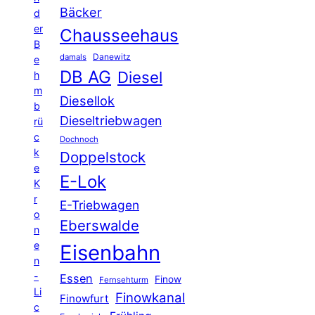
Bäcker
d
er
Chausseehaus
B
Danewitz
damals
e
DB AG
Diesel
h
m
Diesellok
b
Dieseltriebwagen
rü
c
Dochnoch
k
Doppelstock
e
E-Lok
K
r
E-Triebwagen
o
Eberswalde
n
e
Eisenbahn
n
-
Essen
Finow
Fernsehturm
Li
Finowkanal
Finowfurt
c