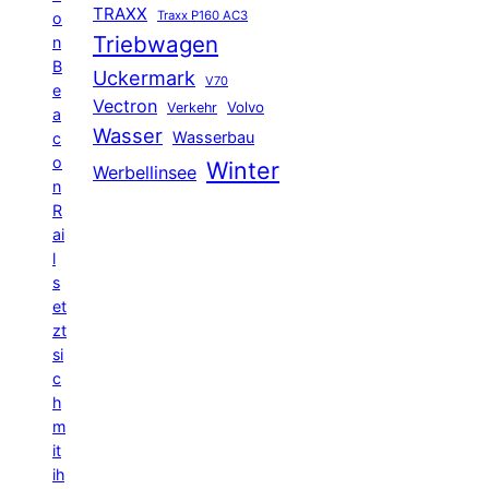
TRAXX
Traxx P160 AC3
o
Triebwagen
n
B
Uckermark
V70
e
Vectron
Volvo
Verkehr
a
Wasser
Wasserbau
c
o
Winter
Werbellinsee
n
R
ai
l
s
et
zt
si
c
h
m
it
ih