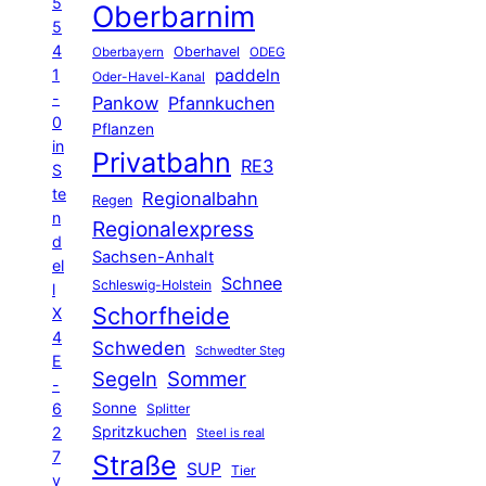
5
Oberbarnim
5
4
Oberhavel
Oberbayern
ODEG
1
paddeln
Oder-Havel-Kanal
-
Pankow
Pfannkuchen
0
Pflanzen
in
Privatbahn
RE3
S
te
Regionalbahn
Regen
n
Regionalexpress
d
Sachsen-Anhalt
el
Schnee
Schleswig-Holstein
l
Schorfheide
X
4
Schweden
Schwedter Steg
E
Segeln
Sommer
-
6
Sonne
Splitter
Spritzkuchen
2
Steel is real
7
Straße
SUP
Tier
v