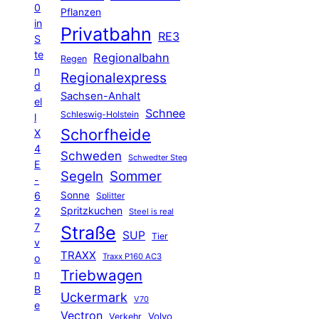
0
Pflanzen
in
Privatbahn
RE3
S
te
Regionalbahn
Regen
n
Regionalexpress
d
Sachsen-Anhalt
el
Schnee
Schleswig-Holstein
l
Schorfheide
X
4
Schweden
Schwedter Steg
E
Segeln
Sommer
-
6
Sonne
Splitter
Spritzkuchen
2
Steel is real
7
Straße
SUP
Tier
v
TRAXX
Traxx P160 AC3
o
Triebwagen
n
B
Uckermark
V70
e
Vectron
Volvo
Verkehr