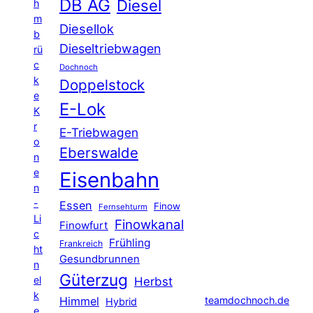
DB AG
Diesel
h
m
Diesellok
b
Dieseltriebwagen
rü
c
Dochnoch
k
Doppelstock
e
E-Lok
K
r
E-Triebwagen
o
Eberswalde
n
e
Eisenbahn
n
-
Essen
Finow
Fernsehturm
Li
Finowkanal
Finowfurt
c
Frühling
Frankreich
ht
Gesundbrunnen
n
Güterzug
el
Herbst
k
Himmel
teamdochnoch.de
Hybrid
e