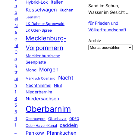
Hybrid-Lok
Italien
n
Sand im Schuh,
Kesselwagen
Kuchen
b
Wasser im Gesicht …
Leerfahrt
ei
für Frieden und
LK Dahme-Spreewald
N
Völkerfreundschaft
LK Oder-Spree
a
Mecklenburg-
c
Archiv
ht
Vorpommern
C
Mecklenburgische
a
Seenplatte
p
Morgen
Mond
tr
Nacht
ai
Märkisch Oderland
n
Nachthimmel
NEB
1
Niederbarnim
8
Niedersachsen
5
Oberbarnim
5
4
Oberhavel
Oberbayern
ODEG
1
paddeln
Oder-Havel-Kanal
-
Pankow
Pfannkuchen