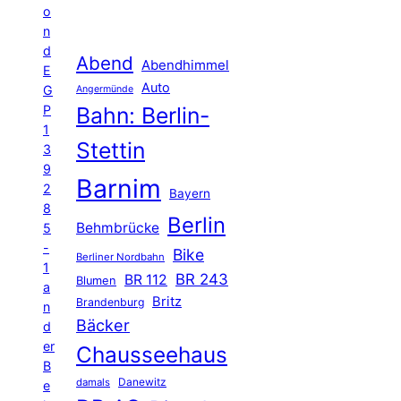
o
n
d
Abend
Abendhimmel
E
Auto
G
Angermünde
P
Bahn: Berlin-
1
Stettin
3
9
Barnim
2
Bayern
8
Berlin
Behmbrücke
5
-
Bike
Berliner Nordbahn
1
BR 243
BR 112
Blumen
a
Britz
Brandenburg
n
Bäcker
d
er
Chausseehaus
B
Danewitz
damals
e