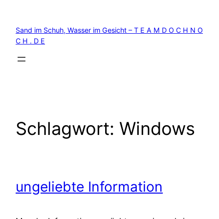
Zum
Inhalt
Sand im Schuh, Wasser im Gesicht – T E A M D O C H N O
springen
C H . D E
Schlagwort:
Windows
ungeliebte Information