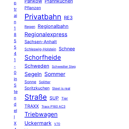
Pankow
Pfannkuchen
p
Pflanzen
tr
Privatbahn
ai
RE3
n
Regionalbahn
Regen
1
Regionalexpress
8
5
Sachsen-Anhalt
5
Schnee
Schleswig-Holstein
4
Schorfheide
1
Schweden
-
Schwedter Steg
0
Segeln
Sommer
in
Sonne
Splitter
S
Spritzkuchen
Steel is real
te
Straße
n
SUP
Tier
d
TRAXX
Traxx P160 AC3
el
Triebwagen
l
Uckermark
X
V70