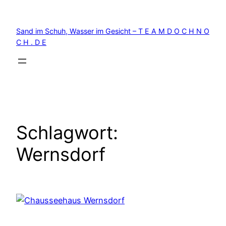
Zum
Inhalt
Sand im Schuh, Wasser im Gesicht – T E A M D O C H N O
springen
C H . D E
Schlagwort:
Wernsdorf