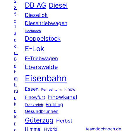
2
DB AG
Diesel
8
5
Diesellok
-
Dieseltriebwagen
1
Dochnoch
a
Doppelstock
n
d
E-Lok
er
E-Triebwagen
B
e
Eberswalde
h
Eisenbahn
m
b
Essen
Finow
Fernsehturm
rü
Finowkanal
Finowfurt
c
k
Frühling
Frankreich
e
Gesundbrunnen
K
Güterzug
Herbst
r
Himmel
teamdochnoch.de
Hybrid
o