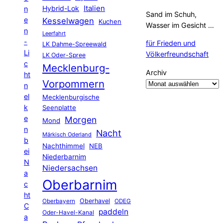
Hybrid-Lok
Italien
n
Sand im Schuh,
e
Kesselwagen
Kuchen
Wasser im Gesicht …
n
Leerfahrt
-
für Frieden und
LK Dahme-Spreewald
Li
Völkerfreundschaft
LK Oder-Spree
c
Mecklenburg-
Archiv
ht
Vorpommern
n
el
Mecklenburgische
k
Seenplatte
e
Morgen
Mond
n
Nacht
Märkisch Oderland
b
Nachthimmel
NEB
ei
Niederbarnim
N
Niedersachsen
a
Oberbarnim
c
ht
Oberhavel
Oberbayern
ODEG
C
paddeln
Oder-Havel-Kanal
a