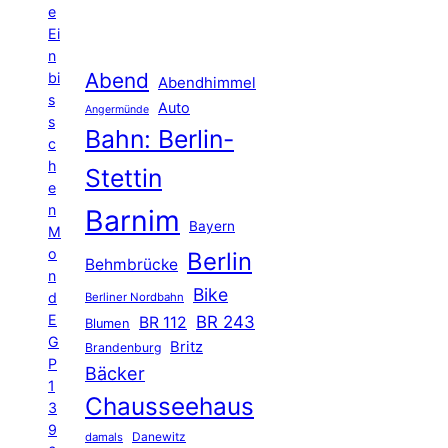
e
Ei
n
Abend
bi
Abendhimmel
s
Auto
Angermünde
s
Bahn: Berlin-
c
h
Stettin
e
n
Barnim
Bayern
M
o
Berlin
Behmbrücke
n
Bike
d
Berliner Nordbahn
E
BR 243
BR 112
Blumen
G
Britz
Brandenburg
P
Bäcker
1
Chausseehaus
3
9
Danewitz
damals