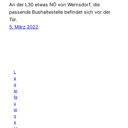
An der L30 etwas NÖ von Wernsdorf, die
passende Bushaltestelle befindet sich vor der
Tür.
5. März 2022
L
a
g
er
fe
u
er
g
e