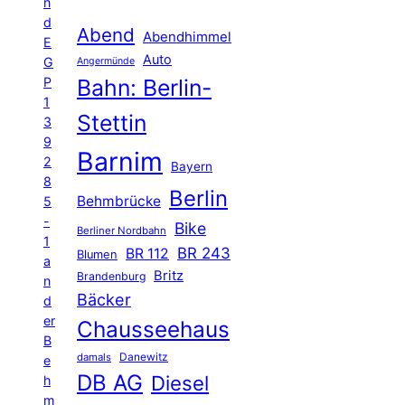
n
d
Abend
Abendhimmel
E
Auto
G
Angermünde
P
Bahn: Berlin-
1
Stettin
3
9
Barnim
2
Bayern
8
Berlin
Behmbrücke
5
-
Bike
Berliner Nordbahn
1
BR 243
BR 112
Blumen
a
Britz
Brandenburg
n
Bäcker
d
er
Chausseehaus
B
Danewitz
damals
e
DB AG
Diesel
h
m