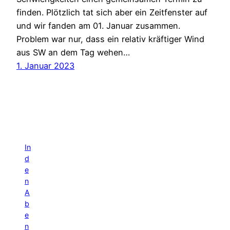
finden. Plötzlich tat sich aber ein Zeitfenster auf
und wir fanden am 01. Januar zusammen.
Problem war nur, dass ein relativ kräftiger Wind
aus SW an dem Tag wehen…
1. Januar 2023
In
d
e
n
A
b
e
n