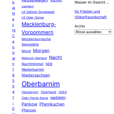
Kuchen
b
Wasser im Gesicht …
Leerfahrt
ei
für Frieden und
LK Dahme-Spreewald
N
Völkerfreundschaft
LK Oder-Spree
a
Mecklenburg-
c
Archiv
ht
Vorpommern
C
Mecklenburgische
a
Seenplatte
p
Morgen
Mond
tr
Nacht
ai
Märkisch Oderland
n
Nachthimmel
NEB
1
Niederbarnim
8
Niedersachsen
5
Oberbarnim
5
4
Oberhavel
Oberbayern
ODEG
1
paddeln
Oder-Havel-Kanal
-
Pankow
Pfannkuchen
0
Pflanzen