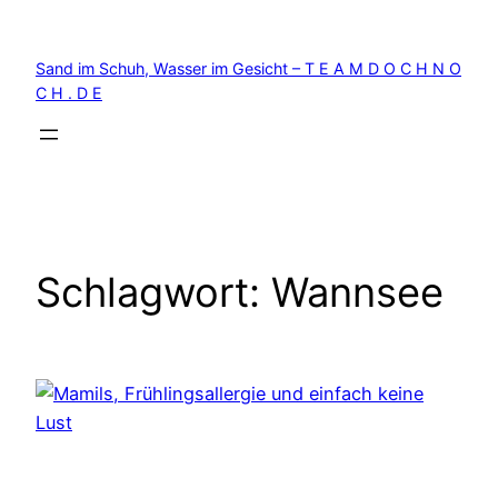
Zum
Inhalt
Sand im Schuh, Wasser im Gesicht – T E A M D O C H N O
springen
C H . D E
Schlagwort:
Wannsee