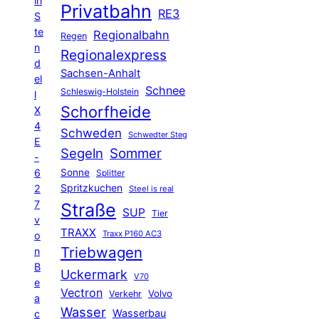
in
Privatbahn
RE3
S
te
Regionalbahn
Regen
n
Regionalexpress
d
Sachsen-Anhalt
el
Schnee
Schleswig-Holstein
l
Schorfheide
X
4
Schweden
Schwedter Steg
E
Segeln
Sommer
-
6
Sonne
Splitter
Spritzkuchen
2
Steel is real
7
Straße
SUP
Tier
v
TRAXX
Traxx P160 AC3
o
Triebwagen
n
B
Uckermark
V70
e
Vectron
Volvo
Verkehr
a
Wasser
Wasserbau
c