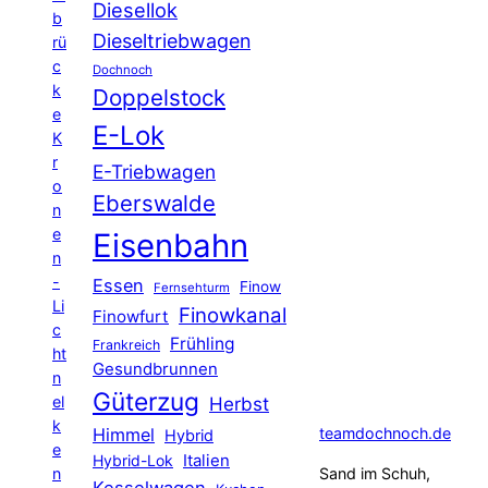
Diesellok
b
Dieseltriebwagen
rü
c
Dochnoch
k
Doppelstock
e
E-Lok
K
r
E-Triebwagen
o
Eberswalde
n
e
Eisenbahn
n
-
Essen
Finow
Fernsehturm
Li
Finowkanal
Finowfurt
c
Frühling
Frankreich
ht
Gesundbrunnen
n
Güterzug
el
Herbst
k
Himmel
teamdochnoch.de
Hybrid
e
Hybrid-Lok
Italien
n
Sand im Schuh,
Kesselwagen