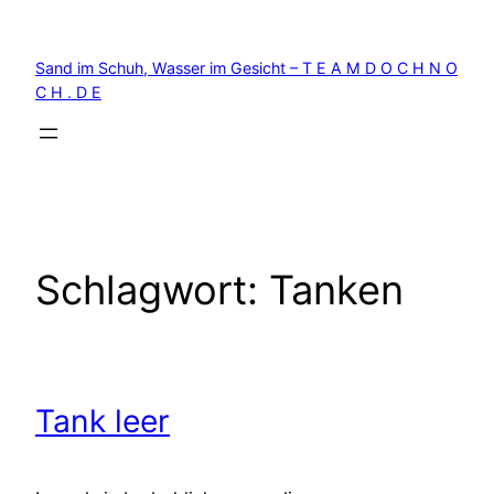
Zum
Inhalt
Sand im Schuh, Wasser im Gesicht – T E A M D O C H N O
springen
C H . D E
Schlagwort:
Tanken
Tank leer