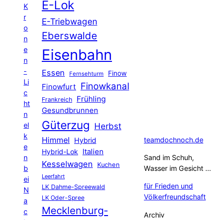
E-Lok
K
r
E-Triebwagen
o
Eberswalde
n
e
Eisenbahn
n
-
Essen
Finow
Fernsehturm
Li
Finowkanal
Finowfurt
c
Frühling
Frankreich
ht
Gesundbrunnen
n
Güterzug
el
Herbst
k
Himmel
teamdochnoch.de
Hybrid
e
Hybrid-Lok
Italien
n
Sand im Schuh,
Kesselwagen
Kuchen
b
Wasser im Gesicht …
Leerfahrt
ei
für Frieden und
LK Dahme-Spreewald
N
Völkerfreundschaft
LK Oder-Spree
a
Mecklenburg-
c
Archiv