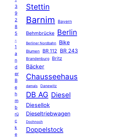
Stettin
3
9
Barnim
2
Bayern
8
Berlin
Behmbrücke
5
-
Bike
Berliner Nordbahn
1
BR 243
BR 112
Blumen
a
Britz
Brandenburg
n
Bäcker
d
er
Chausseehaus
B
Danewitz
damals
e
DB AG
Diesel
h
m
Diesellok
b
Dieseltriebwagen
rü
c
Dochnoch
k
Doppelstock
e