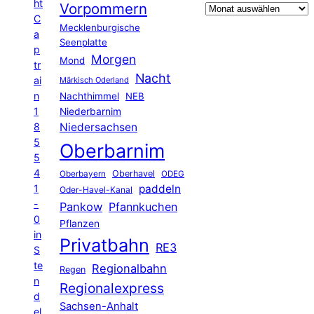
ht
Vorpommern
C
Mecklenburgische
a
Seenplatte
p
Morgen
Mond
tr
Nacht
ai
Märkisch Oderland
n
Nachthimmel
NEB
1
Niederbarnim
8
Niedersachsen
5
Oberbarnim
5
4
Oberhavel
Oberbayern
ODEG
1
paddeln
Oder-Havel-Kanal
-
Pankow
Pfannkuchen
0
Pflanzen
in
Privatbahn
RE3
S
te
Regionalbahn
Regen
n
Regionalexpress
d
Sachsen-Anhalt
el