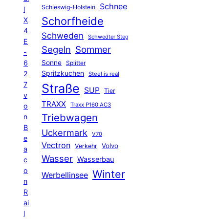
Schnee
Schleswig-Holstein
l
Schorfheide
X
4
Schweden
Schwedter Steg
E
Segeln
Sommer
-
6
Sonne
Splitter
Spritzkuchen
2
Steel is real
7
Straße
SUP
Tier
v
TRAXX
Traxx P160 AC3
o
Triebwagen
n
B
Uckermark
V70
e
Vectron
Volvo
Verkehr
a
Wasser
Wasserbau
c
o
Winter
Werbellinsee
n
R
ai
l