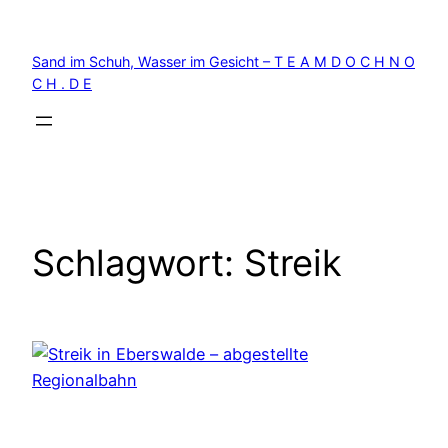
Zum
Inhalt
Sand im Schuh, Wasser im Gesicht – T E A M D O C H N O
springen
C H . D E
Schlagwort:
Streik