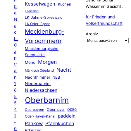
Kesselwagen
Kuchen
b
Wasser im Gesicht …
Leerfahrt
ei
für Frieden und
LK Dahme-Spreewald
N
Völkerfreundschaft
LK Oder-Spree
a
Mecklenburg-
c
Archiv
ht
Vorpommern
C
Mecklenburgische
a
Seenplatte
p
Morgen
Mond
tr
Nacht
ai
Märkisch Oderland
n
Nachthimmel
NEB
1
Niederbarnim
8
Niedersachsen
5
Oberbarnim
5
4
Oberhavel
Oberbayern
ODEG
1
paddeln
Oder-Havel-Kanal
-
Pankow
Pfannkuchen
0
Pflanzen