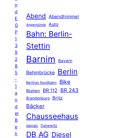
n
d
Abend
Abendhimmel
E
Auto
G
Angermünde
P
Bahn: Berlin-
1
Stettin
3
9
Barnim
2
Bayern
8
Berlin
Behmbrücke
5
-
Bike
Berliner Nordbahn
1
BR 243
BR 112
Blumen
a
Britz
Brandenburg
n
Bäcker
d
er
Chausseehaus
B
Danewitz
damals
e
DB AG
Diesel
h