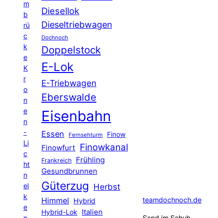
m
Diesellok
b
Dieseltriebwagen
rü
c
Dochnoch
k
Doppelstock
e
E-Lok
K
r
E-Triebwagen
o
Eberswalde
n
e
Eisenbahn
n
-
Essen
Finow
Fernsehturm
Li
Finowkanal
Finowfurt
c
Frühling
Frankreich
ht
Gesundbrunnen
n
Güterzug
el
Herbst
k
Himmel
teamdochnoch.de
Hybrid
e
Hybrid-Lok
Italien
n
Sand im Schuh,