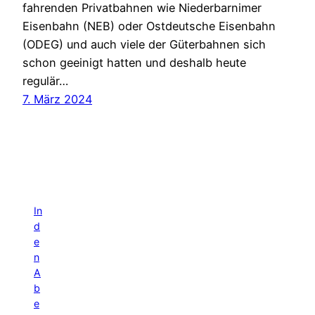
fahrenden Privatbahnen wie Niederbarnimer
Eisenbahn (NEB) oder Ostdeutsche Eisenbahn
(ODEG) und auch viele der Güterbahnen sich
schon geeinigt hatten und deshalb heute
regulär…
7. März 2024
In
d
e
n
A
b
e