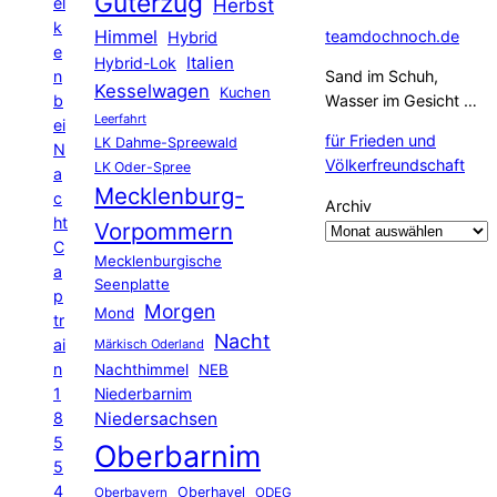
Güterzug
el
Herbst
k
Himmel
teamdochnoch.de
Hybrid
e
Hybrid-Lok
Italien
n
Sand im Schuh,
Kesselwagen
Kuchen
b
Wasser im Gesicht …
Leerfahrt
ei
für Frieden und
LK Dahme-Spreewald
N
Völkerfreundschaft
LK Oder-Spree
a
Mecklenburg-
c
Archiv
ht
Vorpommern
C
Mecklenburgische
a
Seenplatte
p
Morgen
Mond
tr
Nacht
ai
Märkisch Oderland
n
Nachthimmel
NEB
1
Niederbarnim
8
Niedersachsen
5
Oberbarnim
5
4
Oberhavel
Oberbayern
ODEG