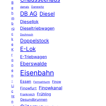
B
Danewitz
damals
e
DB AG
Diesel
h
m
Diesellok
b
Dieseltriebwagen
rü
c
Dochnoch
k
Doppelstock
e
E-Lok
K
r
E-Triebwagen
o
Eberswalde
n
e
Eisenbahn
n
-
Essen
Finow
Fernsehturm
Li
Finowkanal
Finowfurt
c
Frühling
Frankreich
ht
Gesundbrunnen
n