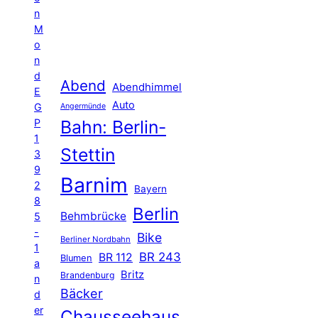
n
M
o
n
d
Abend
Abendhimmel
E
Auto
G
Angermünde
P
Bahn: Berlin-
1
Stettin
3
9
Barnim
2
Bayern
8
Berlin
Behmbrücke
5
-
Bike
Berliner Nordbahn
1
BR 243
BR 112
Blumen
a
Britz
Brandenburg
n
Bäcker
d
er
Chausseehaus