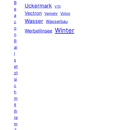
B
Uckermark
V70
e
Vectron
Volvo
Verkehr
a
Wasser
Wasserbau
c
o
Winter
Werbellinsee
n
R
ai
l
s
et
zt
si
c
h
m
it
ih
re
m