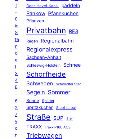
1
paddeln
Oder-Havel-Kanal
-
Pankow
Pfannkuchen
0
Pflanzen
in
Privatbahn
RE3
S
te
Regionalbahn
Regen
n
Regionalexpress
d
Sachsen-Anhalt
el
Schnee
Schleswig-Holstein
l
Schorfheide
X
4
Schweden
Schwedter Steg
E
Segeln
Sommer
-
6
Sonne
Splitter
Spritzkuchen
2
Steel is real
7
Straße
SUP
Tier
v
TRAXX
Traxx P160 AC3
o
Triebwagen
n