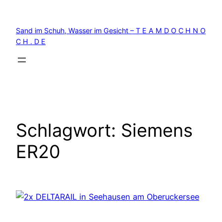
Zum
Inhalt
Sand im Schuh, Wasser im Gesicht – T E A M D O C H N O
springen
C H . D E
Schlagwort:
Siemens
ER20