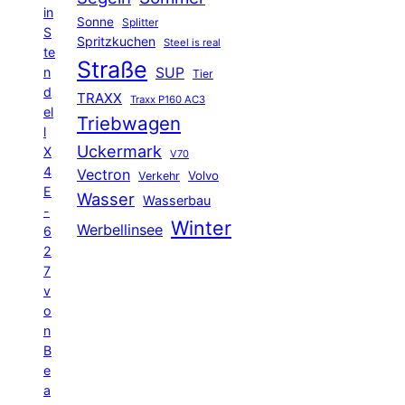
in
Sonne
Splitter
S
Spritzkuchen
Steel is real
te
Straße
n
SUP
Tier
d
TRAXX
Traxx P160 AC3
el
Triebwagen
l
Uckermark
X
V70
4
Vectron
Volvo
Verkehr
E
Wasser
Wasserbau
-
Winter
Werbellinsee
6
2
7
v
o
n
B
e
a