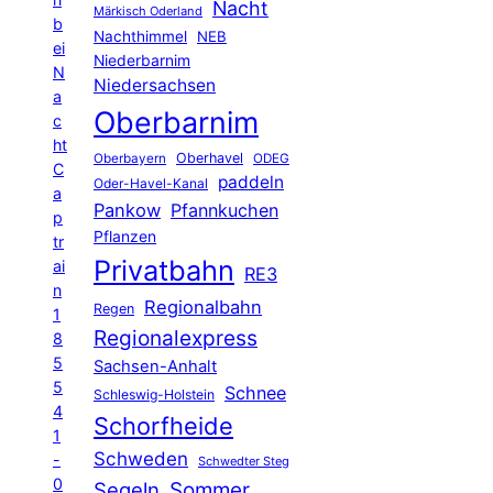
Nacht
Märkisch Oderland
b
Nachthimmel
NEB
ei
Niederbarnim
N
Niedersachsen
a
Oberbarnim
c
ht
Oberhavel
Oberbayern
ODEG
C
paddeln
Oder-Havel-Kanal
a
Pankow
Pfannkuchen
p
Pflanzen
tr
Privatbahn
ai
RE3
n
Regionalbahn
Regen
1
Regionalexpress
8
5
Sachsen-Anhalt
5
Schnee
Schleswig-Holstein
4
Schorfheide
1
Schweden
-
Schwedter Steg
0
Segeln
Sommer