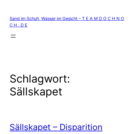
Zum
Inhalt
Sand im Schuh, Wasser im Gesicht – T E A M D O C H N O
springen
C H . D E
Schlagwort:
Sällskapet
Sällskapet – Disparition