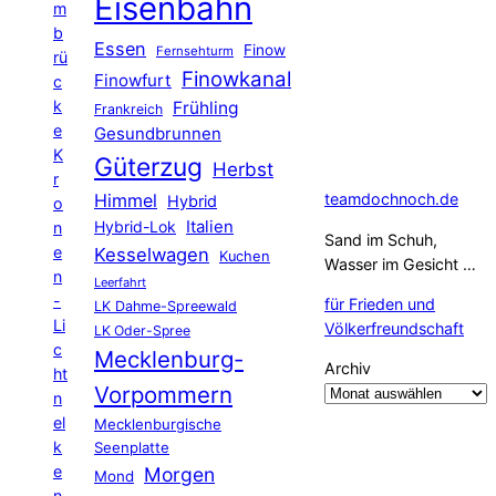
Eisenbahn
m
b
Essen
Finow
Fernsehturm
rü
Finowkanal
Finowfurt
c
k
Frühling
Frankreich
e
Gesundbrunnen
K
Güterzug
Herbst
r
Himmel
teamdochnoch.de
Hybrid
o
Hybrid-Lok
Italien
n
Sand im Schuh,
e
Kesselwagen
Kuchen
Wasser im Gesicht …
n
Leerfahrt
-
für Frieden und
LK Dahme-Spreewald
Li
Völkerfreundschaft
LK Oder-Spree
c
Mecklenburg-
Archiv
ht
Vorpommern
n
el
Mecklenburgische
k
Seenplatte
e
Morgen
Mond
n