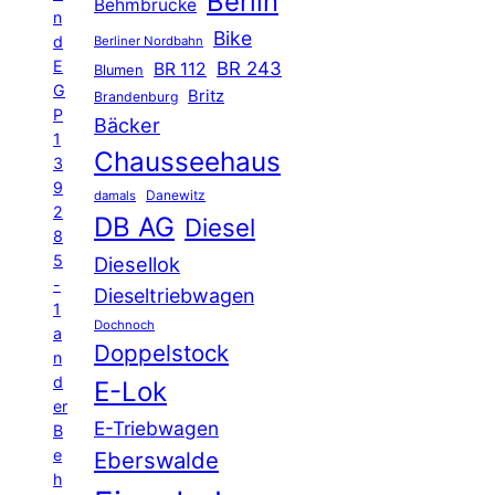
Berlin
Behmbrücke
n
Bike
d
Berliner Nordbahn
E
BR 243
BR 112
Blumen
G
Britz
Brandenburg
P
Bäcker
1
Chausseehaus
3
9
Danewitz
damals
2
DB AG
Diesel
8
5
Diesellok
-
Dieseltriebwagen
1
Dochnoch
a
Doppelstock
n
d
E-Lok
er
E-Triebwagen
B
e
Eberswalde
h