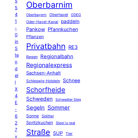
5
Oberbarnim
5
4
Oberhavel
Oberbayern
ODEG
1
paddeln
Oder-Havel-Kanal
-
Pankow
Pfannkuchen
0
Pflanzen
in
Privatbahn
RE3
S
te
Regionalbahn
Regen
n
Regionalexpress
d
Sachsen-Anhalt
el
Schnee
Schleswig-Holstein
l
Schorfheide
X
4
Schweden
Schwedter Steg
E
Segeln
Sommer
-
6
Sonne
Splitter
Spritzkuchen
2
Steel is real
7
Straße
SUP
Tier
v