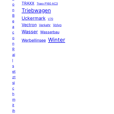
TRAXX
Traxx P160 AC3
o
Triebwagen
n
B
Uckermark
V70
e
Vectron
Volvo
Verkehr
a
Wasser
Wasserbau
c
o
Winter
Werbellinsee
n
R
ai
l
s
et
zt
si
c
h
m
it
ih