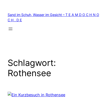
Zum
Inhalt
Sand im Schuh, Wasser im Gesicht – T E A M D O C H N O
springen
C H . D E
Schlagwort:
Rothensee