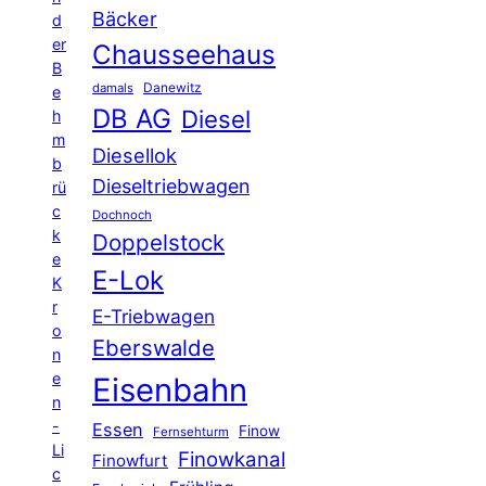
Bäcker
d
er
Chausseehaus
B
Danewitz
damals
e
DB AG
Diesel
h
m
Diesellok
b
Dieseltriebwagen
rü
c
Dochnoch
k
Doppelstock
e
E-Lok
K
r
E-Triebwagen
o
Eberswalde
n
e
Eisenbahn
n
-
Essen
Finow
Fernsehturm
Li
Finowkanal
Finowfurt
c