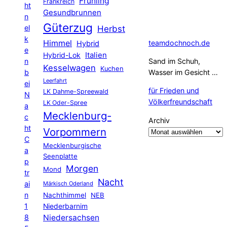
Frühling
Frankreich
ht
Gesundbrunnen
n
Güterzug
el
Herbst
k
Himmel
teamdochnoch.de
Hybrid
e
Hybrid-Lok
Italien
n
Sand im Schuh,
Kesselwagen
Kuchen
b
Wasser im Gesicht …
Leerfahrt
ei
für Frieden und
LK Dahme-Spreewald
N
Völkerfreundschaft
LK Oder-Spree
a
Mecklenburg-
c
Archiv
ht
Vorpommern
C
Mecklenburgische
a
Seenplatte
p
Morgen
Mond
tr
Nacht
ai
Märkisch Oderland
n
Nachthimmel
NEB
1
Niederbarnim
8
Niedersachsen