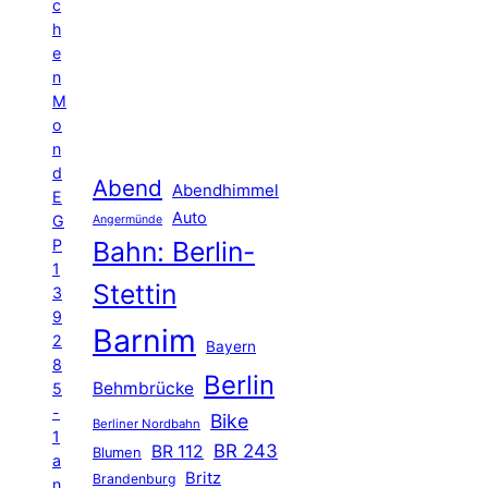
c
h
e
n
M
o
n
d
Abend
Abendhimmel
E
Auto
G
Angermünde
P
Bahn: Berlin-
1
Stettin
3
9
Barnim
2
Bayern
8
Berlin
Behmbrücke
5
-
Bike
Berliner Nordbahn
1
BR 243
BR 112
Blumen
a
Britz
Brandenburg
n