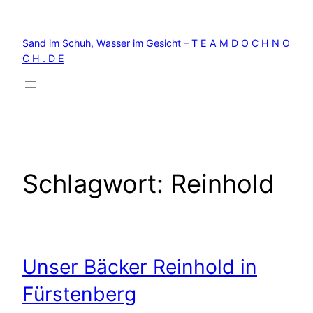
Zum
Inhalt
Sand im Schuh, Wasser im Gesicht – T E A M D O C H N O
springen
C H . D E
Schlagwort:
Reinhold
Unser Bäcker Reinhold in
Fürstenberg