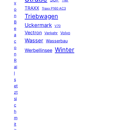
Tier
v
TRAXX
Traxx P160 AC3
o
Triebwagen
n
B
Uckermark
V70
e
Vectron
Volvo
Verkehr
a
Wasser
Wasserbau
c
o
Winter
Werbellinsee
n
R
ai
l
s
et
zt
si
c
h
m
it