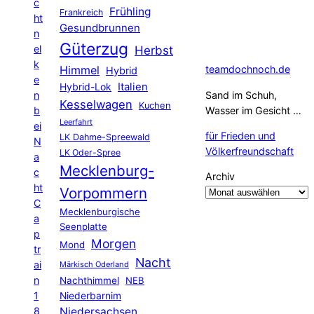
c
Frühling
Frankreich
ht
Gesundbrunnen
n
Güterzug
el
Herbst
k
Himmel
teamdochnoch.de
Hybrid
e
Hybrid-Lok
Italien
n
Sand im Schuh,
Kesselwagen
Kuchen
b
Wasser im Gesicht …
Leerfahrt
ei
für Frieden und
LK Dahme-Spreewald
N
Völkerfreundschaft
LK Oder-Spree
a
Mecklenburg-
c
Archiv
ht
Vorpommern
C
Mecklenburgische
a
Seenplatte
p
Morgen
Mond
tr
Nacht
ai
Märkisch Oderland
n
Nachthimmel
NEB
1
Niederbarnim
8
Niedersachsen