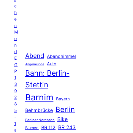
c
h
e
n
M
o
n
d
Abend
Abendhimmel
E
Auto
G
Angermünde
P
Bahn: Berlin-
1
Stettin
3
9
Barnim
2
Bayern
8
Berlin
Behmbrücke
5
-
Bike
Berliner Nordbahn
1
BR 243
BR 112
Blumen
a