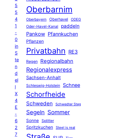
5
Oberbarnim
5
4
Oberhavel
Oberbayern
ODEG
1
paddeln
Oder-Havel-Kanal
-
Pankow
Pfannkuchen
0
Pflanzen
in
Privatbahn
RE3
S
te
Regionalbahn
Regen
n
Regionalexpress
d
Sachsen-Anhalt
el
Schnee
Schleswig-Holstein
l
Schorfheide
X
4
Schweden
Schwedter Steg
E
Segeln
Sommer
-
6
Sonne
Splitter
Spritzkuchen
2
Steel is real
7
Straße
SUP