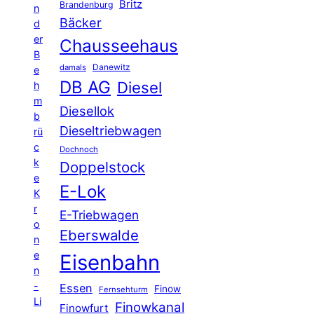
Britz
Brandenburg
n
Bäcker
d
er
Chausseehaus
B
Danewitz
damals
e
DB AG
Diesel
h
m
Diesellok
b
Dieseltriebwagen
rü
c
Dochnoch
k
Doppelstock
e
E-Lok
K
r
E-Triebwagen
o
Eberswalde
n
e
Eisenbahn
n
-
Essen
Finow
Fernsehturm
Li
Finowkanal
Finowfurt