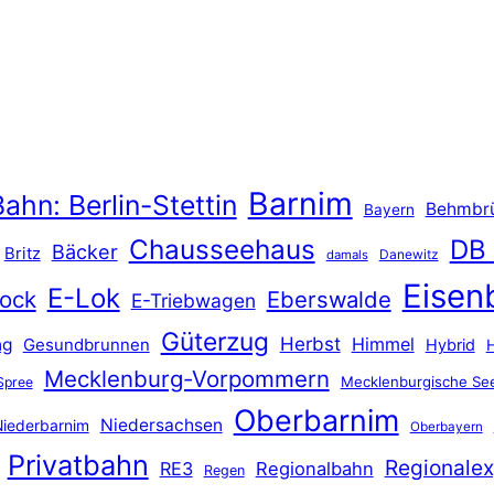
Barnim
ahn: Berlin-Stettin
Behmbr
Bayern
Chausseehaus
DB
Bäcker
Britz
Danewitz
damals
Eisen
E-Lok
ock
Eberswalde
E-Triebwagen
Güterzug
Herbst
Himmel
ng
Gesundbrunnen
Hybrid
Mecklenburg-Vorpommern
Mecklenburgische See
Spree
Oberbarnim
Niedersachsen
iederbarnim
Oberbayern
Privatbahn
Regionalex
RE3
Regionalbahn
Regen