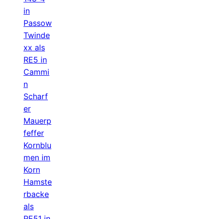
in
Passow
Twinde
xx als
RE5 in
Cammi
n
Scharf
er
Mauerp
feffer
Kornblu
men im
Korn
Hamste
rbacke
als
RE51 in