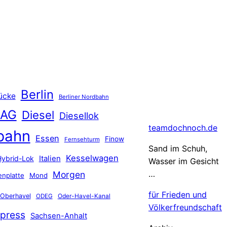
Berlin
ücke
Berliner Nordbahn
 AG
Diesel
Diesellok
teamdochnoch.de
bahn
Essen
Finow
Fernsehturm
Sand im Schuh,
Kesselwagen
Hybrid-Lok
Italien
Wasser im Gesicht
…
Morgen
nplatte
Mond
für Frieden und
Oberhavel
Oder-Havel-Kanal
ODEG
Völkerfreundschaft
press
Sachsen-Anhalt