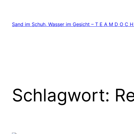
Zum
Inhalt
springen
Sand im Schuh, Wasser im Gesicht – T E A M D O C H
Schlagwort:
Re