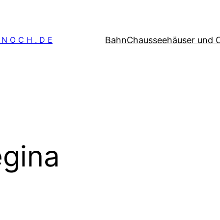
Bahn
Chausseehäuser und 
 N O C H . D E
gina