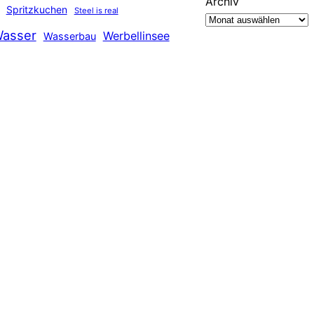
Archiv
Spritzkuchen
Steel is real
asser
Werbellinsee
Wasserbau