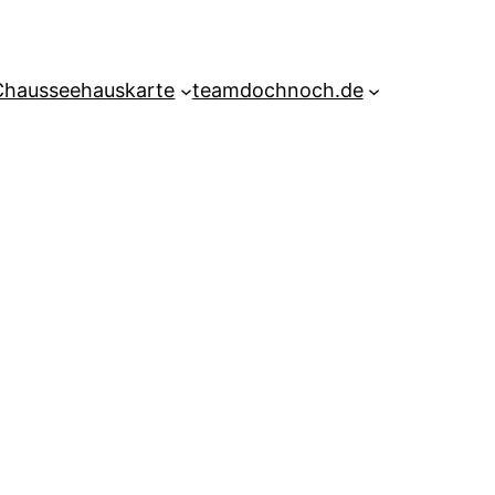
Chausseehauskarte
teamdochnoch.de