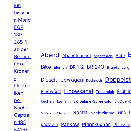
Ein
bissche
n Mond
EGP
139
285-1
an der
B
Abend
Abendhimmel
Auto
Behmbr
Angermünde
ücke
Bike
BR 243
BR 112
Blumen
Brandenburg
Kronen
-
Doppelst
Dieseltriebwagen
Dochnoch
Lichtne
Finowkanal
Finowfurt
Frühli
Frankreich
lken
bei
Kuchen
LK Dahme-Spreewald
LK Oder-
Leerfahrt
Nacht
Nacht
Nachthimmel
NEB
N
Märkisch Oderland
Captrai
n 185
Pankow
Pfannkuchen
paddeln
Pflanzen
541-0