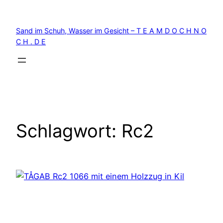
Zum
Inhalt
Sand im Schuh, Wasser im Gesicht – T E A M D O C H N O
springen
C H . D E
Schlagwort:
Rc2