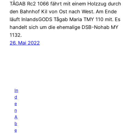
TÅGAB Rc2 1066 fährt mit einem Holzzug durch
den Bahnhof Kil von Ost nach West. Am Ende
läuft InlandsGODS Tågab Maria TMY 110 mit. Es
handelt sich um die ehemalige DSB-Nohab MY
1132.
26. Mai 2022
In
d
e
n
A
b
e