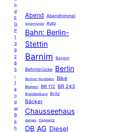
n
d
Abend
Abendhimmel
E
Auto
G
Angermünde
P
Bahn: Berlin-
1
Stettin
3
9
Barnim
2
Bayern
8
Berlin
Behmbrücke
5
-
Bike
Berliner Nordbahn
1
BR 243
BR 112
Blumen
a
Britz
Brandenburg
n
Bäcker
d
er
Chausseehaus
B
Danewitz
damals
e
DB AG
Diesel
h