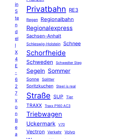
in
Privatbahn
RE3
S
te
Regionalbahn
Regen
n
Regionalexpress
d
Sachsen-Anhalt
el
Schnee
Schleswig-Holstein
l
Schorfheide
X
4
Schweden
Schwedter Steg
E
Segeln
Sommer
-
6
Sonne
Splitter
Spritzkuchen
2
Steel is real
7
Straße
SUP
Tier
v
TRAXX
Traxx P160 AC3
o
Triebwagen
n
B
Uckermark
V70
e
Vectron
Volvo
Verkehr
a