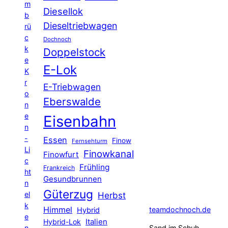
m
Diesellok
b
Dieseltriebwagen
rü
c
Dochnoch
k
Doppelstock
e
E-Lok
K
r
E-Triebwagen
o
Eberswalde
n
e
Eisenbahn
n
-
Essen
Finow
Fernsehturm
Li
Finowkanal
Finowfurt
c
Frühling
Frankreich
ht
Gesundbrunnen
n
Güterzug
el
Herbst
k
Himmel
teamdochnoch.de
Hybrid
e
Hybrid-Lok
Italien
n
Sand im Schuh,