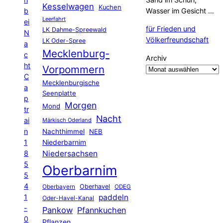
Kesselwagen
Kuchen
b
Wasser im Gesicht …
Leerfahrt
ei
für Frieden und
LK Dahme-Spreewald
N
Völkerfreundschaft
LK Oder-Spree
a
Mecklenburg-
c
Archiv
ht
Vorpommern
C
Mecklenburgische
a
Seenplatte
p
Morgen
Mond
tr
Nacht
ai
Märkisch Oderland
n
Nachthimmel
NEB
1
Niederbarnim
8
Niedersachsen
5
Oberbarnim
5
4
Oberhavel
Oberbayern
ODEG
1
paddeln
Oder-Havel-Kanal
-
Pankow
Pfannkuchen
0
Pflanzen