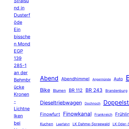
Stralsu
nd in
Dusterf
öde
Ein
bissche
n Mond
EGP
139
285-1
an der
B
Abend
Abendhimmel
Auto
Behmbr
Angermünde
ücke
Bike
BR 243
BR 112
Blumen
Brandenburg
Kronen
-
Doppelst
Dieseltriebwagen
Dochnoch
Lichtne
Finowkanal
Finowfurt
Frühli
Frankreich
lken
bei
Kuchen
LK Dahme-Spreewald
LK Oder-
Leerfahrt