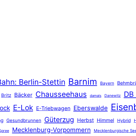
Barnim
ahn: Berlin-Stettin
Behmbr
Bayern
Chausseehaus
DB
Bäcker
Britz
Danewitz
damals
Eisen
E-Lok
ock
Eberswalde
E-Triebwagen
Güterzug
Herbst
Himmel
ng
Gesundbrunnen
Hybrid
Mecklenburg-Vorpommern
Mecklenburgische See
Spree