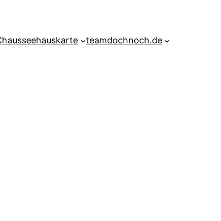
Chausseehauskarte
teamdochnoch.de