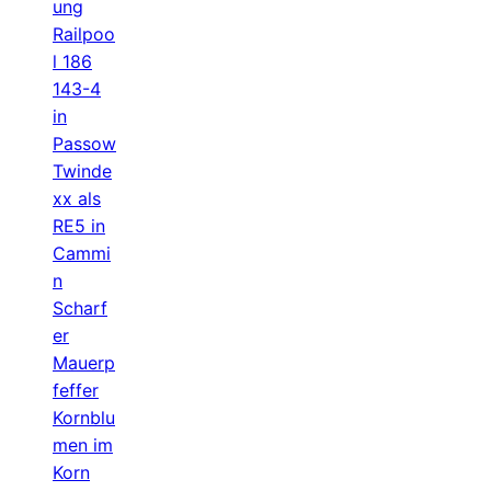
ung
Railpoo
l 186
143-4
in
Passow
Twinde
xx als
RE5 in
Cammi
n
Scharf
er
Mauerp
feffer
Kornblu
men im
Korn