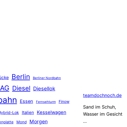
Berlin
ücke
Berliner Nordbahn
 AG
Diesel
Diesellok
teamdochnoch.de
bahn
Essen
Finow
Fernsehturm
Sand im Schuh,
Kesselwagen
Hybrid-Lok
Italien
Wasser im Gesicht
…
Morgen
nplatte
Mond