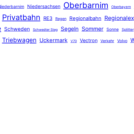
Oberbarnim
Niedersachsen
iederbarnim
Oberbayern
Privatbahn
Regionalex
RE3
Regionalbahn
Regen
e
Segeln
Sommer
Schweden
Sonne
Splitter
Schwedter Steg
Triebwagen
Uckermark
W
Vectron
Volvo
Verkehr
V70