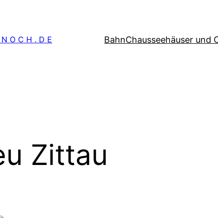
Bahn
Chausseehäuser und 
 N O C H . D E
u Zittau