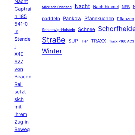
Nacht
Nacht
Nachthimmel
NEB
N
Märkisch Oderland
Captrai
n 185
Pankow
Pfannkuchen
paddeln
Pflanzen
541-0
Schorfheid
Schnee
Schleswig-Holstein
in
Straße
Stendel
SUP
TRAXX
Tier
Traxx P160 AC3
l
Winter
X4E-
627
von
Beacon
Rail
setzt
sich
mit
ihrem
Zug in
Beweg