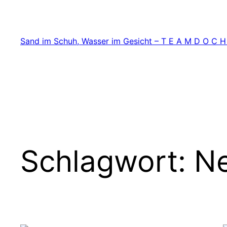
Zum
Inhalt
springen
Sand im Schuh, Wasser im Gesicht – T E A M D O C H
Schlagwort:
Ne