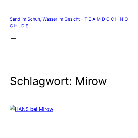
Zum
Inhalt
Sand im Schuh, Wasser im Gesicht – T E A M D O C H N O
springen
C H . D E
Schlagwort:
Mirow