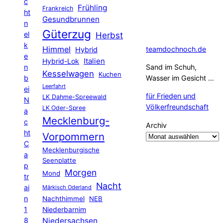
c
Frühling
Frankreich
ht
Gesundbrunnen
n
Güterzug
el
Herbst
k
Himmel
teamdochnoch.de
Hybrid
e
Hybrid-Lok
Italien
n
Sand im Schuh,
Kesselwagen
Kuchen
b
Wasser im Gesicht …
Leerfahrt
ei
für Frieden und
LK Dahme-Spreewald
N
Völkerfreundschaft
LK Oder-Spree
a
Mecklenburg-
c
Archiv
ht
Vorpommern
C
Mecklenburgische
a
Seenplatte
p
Morgen
Mond
tr
Nacht
ai
Märkisch Oderland
n
Nachthimmel
NEB
1
Niederbarnim
8
Niedersachsen