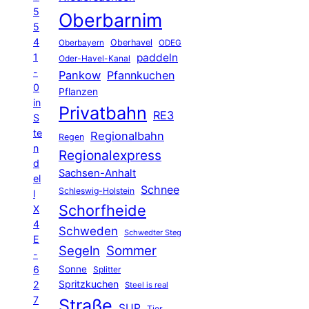
5
Oberbarnim
5
4
Oberhavel
Oberbayern
ODEG
1
paddeln
Oder-Havel-Kanal
-
Pankow
Pfannkuchen
0
Pflanzen
in
Privatbahn
RE3
S
te
Regionalbahn
Regen
n
Regionalexpress
d
Sachsen-Anhalt
el
Schnee
Schleswig-Holstein
l
Schorfheide
X
4
Schweden
Schwedter Steg
E
Segeln
Sommer
-
6
Sonne
Splitter
Spritzkuchen
2
Steel is real
7
Straße
SUP
Tier