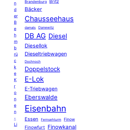
Britz
Brandenburg
n
Bäcker
d
er
Chausseehaus
B
Danewitz
damals
e
DB AG
Diesel
h
m
Diesellok
b
Dieseltriebwagen
rü
c
Dochnoch
k
Doppelstock
e
E-Lok
K
r
E-Triebwagen
o
Eberswalde
n
e
Eisenbahn
n
-
Essen
Finow
Fernsehturm
Li
Finowkanal
Finowfurt