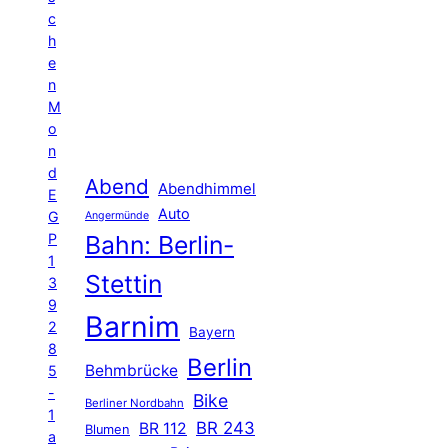
c
h
e
n
M
o
n
d
Abend
Abendhimmel
E
Auto
G
Angermünde
P
Bahn: Berlin-
1
Stettin
3
9
Barnim
2
Bayern
8
Berlin
Behmbrücke
5
-
Bike
Berliner Nordbahn
1
BR 243
BR 112
Blumen
a