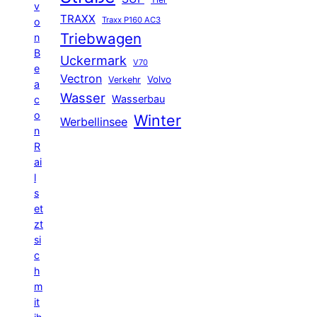
v
TRAXX
Traxx P160 AC3
o
Triebwagen
n
B
Uckermark
V70
e
Vectron
Volvo
Verkehr
a
Wasser
Wasserbau
c
o
Winter
Werbellinsee
n
R
ai
l
s
et
zt
si
c
h
m
it