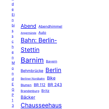
d
e
Ei
n
Abend
bi
Abendhimmel
s
Auto
Angermünde
s
Bahn: Berlin-
c
h
Stettin
e
n
Barnim
Bayern
M
o
Berlin
Behmbrücke
n
Bike
d
Berliner Nordbahn
E
BR 243
BR 112
Blumen
G
Britz
Brandenburg
P
Bäcker
1
Chausseehaus
3