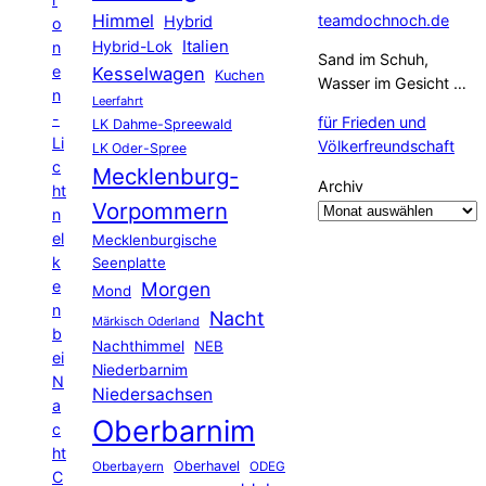
Himmel
teamdochnoch.de
Hybrid
o
Hybrid-Lok
Italien
n
Sand im Schuh,
e
Kesselwagen
Kuchen
Wasser im Gesicht …
n
Leerfahrt
-
für Frieden und
LK Dahme-Spreewald
Li
Völkerfreundschaft
LK Oder-Spree
c
Mecklenburg-
Archiv
ht
Vorpommern
n
el
Mecklenburgische
k
Seenplatte
e
Morgen
Mond
n
Nacht
Märkisch Oderland
b
Nachthimmel
NEB
ei
Niederbarnim
N
Niedersachsen
a
Oberbarnim
c
ht
Oberhavel
Oberbayern
ODEG
C