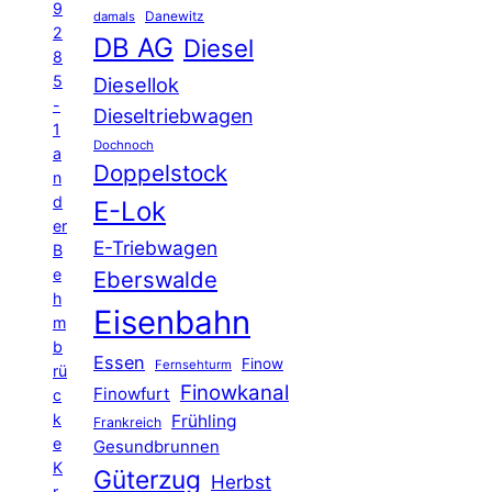
9
Danewitz
damals
2
DB AG
Diesel
8
5
Diesellok
-
Dieseltriebwagen
1
Dochnoch
a
Doppelstock
n
d
E-Lok
er
E-Triebwagen
B
e
Eberswalde
h
Eisenbahn
m
b
Essen
Finow
Fernsehturm
rü
Finowkanal
Finowfurt
c
k
Frühling
Frankreich
e
Gesundbrunnen
K
Güterzug
Herbst
r