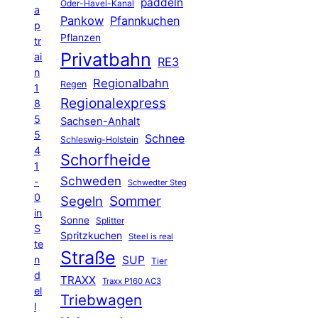
paddeln
Oder-Havel-Kanal
a
Pankow
Pfannkuchen
p
Pflanzen
tr
Privatbahn
ai
RE3
n
Regionalbahn
Regen
1
Regionalexpress
8
5
Sachsen-Anhalt
5
Schnee
Schleswig-Holstein
4
Schorfheide
1
Schweden
-
Schwedter Steg
0
Segeln
Sommer
in
Sonne
Splitter
S
Spritzkuchen
Steel is real
te
Straße
n
SUP
Tier
d
TRAXX
Traxx P160 AC3
el
Triebwagen
l