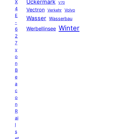
Uckermark
X
V70
4
Vectron
Volvo
Verkehr
E
Wasser
Wasserbau
-
Winter
Werbellinsee
6
2
7
v
o
n
B
e
a
c
o
n
R
ai
l
s
et