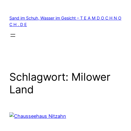
Zum
Inhalt
Sand im Schuh, Wasser im Gesicht – T E A M D O C H N O
springen
C H . D E
Schlagwort:
Milower
Land