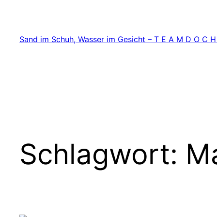
Zum
Inhalt
springen
Sand im Schuh, Wasser im Gesicht – T E A M D O C H
Schlagwort:
M