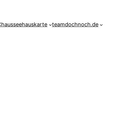
Chausseehauskarte
teamdochnoch.de