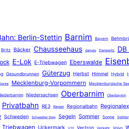
Barnim
ahn: Berlin-Stettin
Behmbr
Bayern
Chausseehaus
DB
Bäcker
Britz
Danewitz
damals
Eisen
E-Lok
ock
Eberswalde
E-Triebwagen
Güterzug
Herbst
Himmel
ng
Gesundbrunnen
Hybrid
Mecklenburg-Vorpommern
Mecklenburgische See
Spree
Oberbarnim
Niedersachsen
iederbarnim
Oberbayern
Privatbahn
Regionalex
RE3
Regionalbahn
Regen
e
Segeln
Sommer
Schweden
Sonne
Splitter
Schwedter Steg
Triebwagen
Uckermark
W
Vectron
Volvo
Verkehr
V70