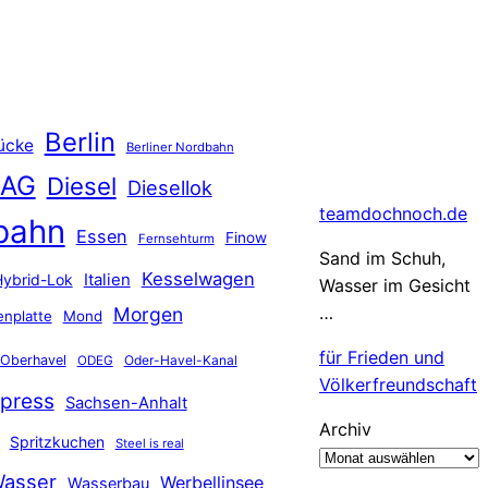
Berlin
ücke
Berliner Nordbahn
 AG
Diesel
Diesellok
teamdochnoch.de
bahn
Essen
Finow
Fernsehturm
Sand im Schuh,
Kesselwagen
Hybrid-Lok
Italien
Wasser im Gesicht
…
Morgen
nplatte
Mond
für Frieden und
Oberhavel
Oder-Havel-Kanal
ODEG
Völkerfreundschaft
press
Sachsen-Anhalt
Archiv
Spritzkuchen
Steel is real
asser
Werbellinsee
Wasserbau