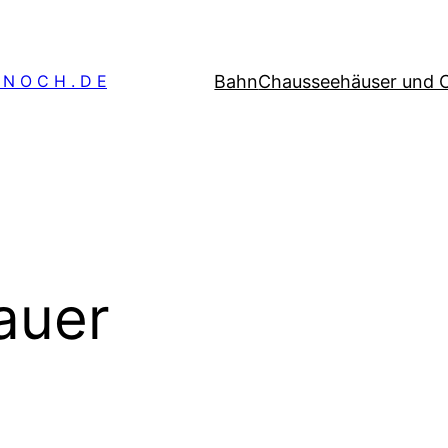
Bahn
Chausseehäuser und 
 N O C H . D E
auer