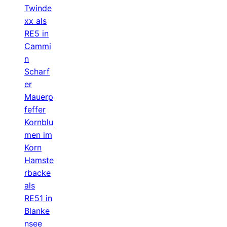
Twinde
xx als
RE5 in
Cammi
n
Scharf
er
Mauerp
feffer
Kornblu
men im
Korn
Hamste
rbacke
als
RE51 in
Blanke
nsee