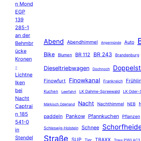
n Mond
EGP
139
285-1
an der
B
Abend
Abendhimmel
Auto
Behmbr
Angermünde
ücke
Bike
BR 243
BR 112
Blumen
Brandenburg
Kronen
-
Doppelst
Dieseltriebwagen
Dochnoch
Lichtne
Finowkanal
Finowfurt
Frühli
Frankreich
lken
bei
Kuchen
LK Dahme-Spreewald
LK Oder-
Leerfahrt
Nacht
Nacht
Nachthimmel
NEB
N
Märkisch Oderland
Captrai
n 185
Pankow
Pfannkuchen
paddeln
Pflanzen
541-0
Schorfheid
Schnee
Schleswig-Holstein
in
Straße
Stendel
SUP
TRAXX
Tier
Traxx P160 AC3